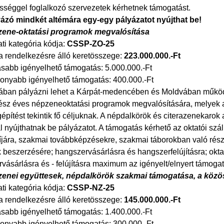
séggel foglalkozó szervezetek kérhetnek támogatást.
ázó mindkét altémára egy-egy pályázatot nyújthat be!
ene-oktatási programok megvalósítása
ti kategória kódja:
CSSP-ZO-25
a rendelkezésre álló keretösszege:
223.000.000.-Ft
abb igényelhető támogatás: 5.000.000.-Ft
onyabb igényelhető támogatás: 400.000.-Ft
ában pályázni lehet a Kárpát-medencében és Moldvában műkö
ész éves népzene­oktatási programok megvalósítására, melyek
pítést tekintik fő céljuknak. A népdalkörök és citerazenekarok a 
 nyújthatnak be pályázatot. A támogatás kérhető az oktatói száll
díjára, szakmai továbbképzésekre, szakmai táborokban való részv
beszerzésére; hangszervásárlásra és hangszerfelújításra; oktat
ásárlásra és - felújításra maximum az igényelt/elnyert támogat
enei együttesek, népdalkörök szakmai támogatása, a köz
ti kategória kódja:
CSSP-NZ-25
a rendelkezésre álló keretösszege:
145.000.000.-Ft
abb igényelhető támogatás: 1.400.000.-Ft
onyabb igényelhető támogatás: 300.000.-Ft