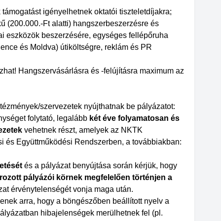
ogatást igényelhetnek oktatói tiszteletdíjakra;
 (200.000.-Ft alatti) hangszerbeszerzésre és
kai eszközök beszerzésére, egységes fellépőruha
edence és Moldva) útiköltségre, reklám és PR
ázhat! Hangszervásárlásra és -felújításra maximum az
intézmények/szervezetek nyújthatnak be pályázatot:
séget folytató, legalább
két éve folyamatosan és
vezetek
vehetnek részt, amelyek az NKTK
ési és Együttműködési Rendszerben, a továbbiakban:
tetését
és a pályázat benyújtása során kérjük, hogy
rozott pályázói körnek megfelelően történjen a
ázat érvénytelenségét vonja maga után.
enek arra, hogy a böngészőben beállított nyelv a
ályázatban hibajelenségek merülhetnek fel (pl.