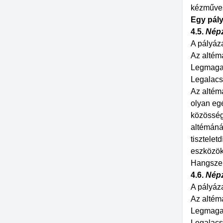
kézműves
Egy pály
4.5.
Népz
A pályáza
Az altém
Legmagas
Legalacs
Az altém
olyan eg
közösségé
altémánál
tisztelet
eszközök 
Hangszerv
4.6.
Népz
A pályáza
Az altém
Legmagas
Legalacs