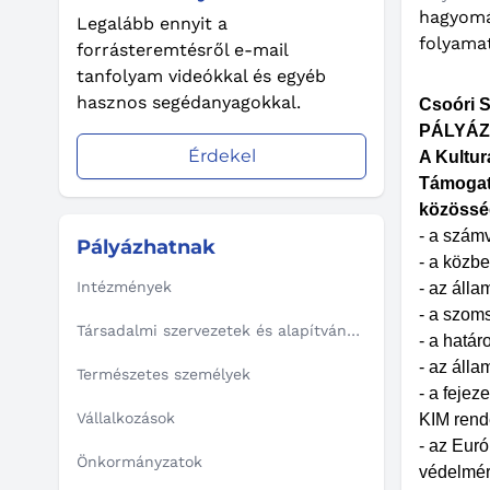
hagyomá
Legalább ennyit a
folyama
forrásteremtésről e-mail
tanfolyam videókkal és egyéb
hasznos segédanyagokkal.
Csoóri 
PÁLYÁZ
Érdekel
A Kultur
Támogat
közössé
- a számv
Pályázhatnak
- a közbe
Intézmények
- az álla
- a szom
Társadalmi szervezetek és alapítványok
- a határ
- az álla
Természetes személyek
- a fejez
Vállalkozások
KIM rende
- az Eur
Önkormányzatok
védelmérő