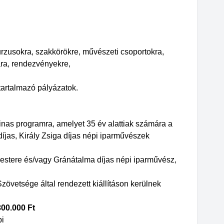
rzusokra, szakkörökre, művészeti csoportokra,
ára, rendezvényekre,
tartalmazó pályázatok.
inas programra, amelyet 35 év alattiak számára a
jas, Király Zsiga díjas népi iparművészek
estere és/vagy Gránátalma díjas népi iparművész,
vetsége által rendezett kiállításon kerülnek
00.000 Ft
pi