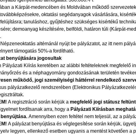
ában a Kárpát-medencében és Moldvában működő szervezetek tám
továbbképzésekre, oktatási segédanyagok vásárlására, kisértékű
felújításra; tanuláshoz, gyűjtéshez szükséges kisértékű techni
ésére; demoanyag készítésére, belföldi, határon túli (Kárpát-m
.
 Népzeneoktatás altémánál nyújt be pályázatot, az itt nem pály
elnyert támogatás 50%-a fordítható.
zat benyújtására jogosultak
n Pályázati Kiírás keretében az alábbi feltételeknek megfelelő 
ányőrzés és a néphagyomány gondozásának területén tevékeny
esen működő, jogi személyiségi háttérrel rendelkező szer
ikus pályázatkezelő rendszerében (Elektronikus Pályázatkezel
isztráltak.
EM!
A regisztráció során kérjük a
megfelelő jogi státusz feltün
figyelmet fordítsanak arra, hogy a
Pályázati Kiírásban meghatá
 benyújtása.
Amennyiben ezen feltétel nem teljesül, az a pály
EM!
A pályázat benyújtása és véglegesítése során kérjük, ügyelj
yelv legyen, ellenkező esetben ugyanis a mentést követően a p