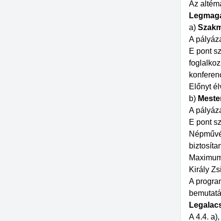
Az altém
Legmag
a)
Szakm
A pályáza
E pont s
foglalkoz
konferenc
Előnyt é
b)
Meste
A pályáza
E pont s
Népművés
biztosít
Maximum 
Király Zs
A progra
bemutatá
Legalacs
A 4.4. a