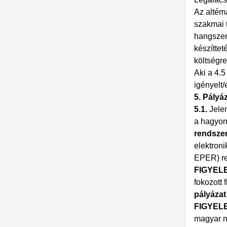
Az altém
szakmai 
hangszer
készíttet
költségre
Aki a 4.5
igényelt/
5. Pályá
5.1.
Jele
a hagyom
rendszer
elektron
EPER) reg
FIGYEL
fokozott 
pályázat
FIGYEL
magyar n