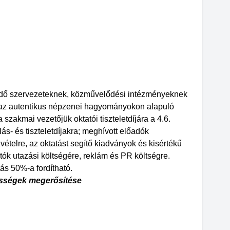
dő szervezeteknek, közművelődési intézményeknek
 az autentikus népzenei hagyományokon alapuló
szakmai vezetőjük oktatói tiszteletdíjára a 4.6.
ás- és tiszteletdíjakra; meghívott előadók
ételre, az oktatást segítő kiadványok és kisértékű
ók utazási költségére, reklám és PR költségre.
ás 50%-a fordítható.
össégek megerősítése