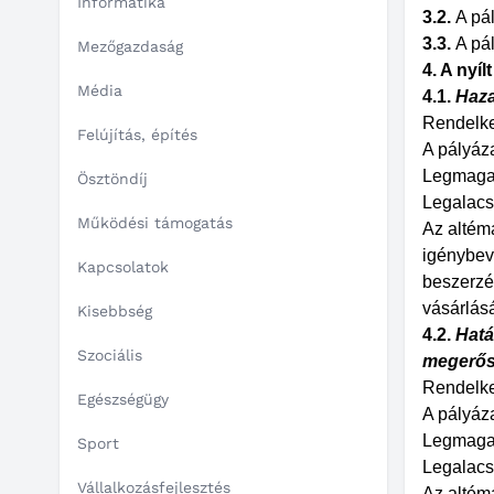
Informatika
3.2.
A pá
3.3.
A pá
Mezőgazdaság
4. A nyí
Média
4.1.
Haza
Rendelke
Felújítás, építés
A pályáza
Legmagas
Ösztöndíj
Legalacs
Működési támogatás
Az altém
igénybevé
Kapcsolatok
beszerzés
vásárlásá
Kisebbség
4.2.
Hatá
Szociális
megerős
Rendelke
Egészségügy
A pályáza
Legmagas
Sport
Legalacs
Vállalkozásfejlesztés
Az altém