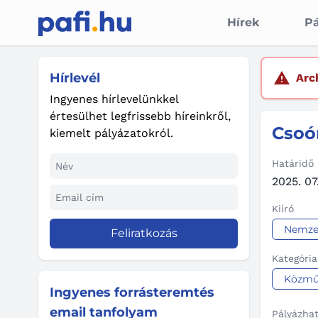
Hírek
Pá
Hírlevél
Arc
Ingyenes hírlevelünkkel
értesülhet legfrissebb híreinkről,
Csoó
kiemelt pályázatokról.
Határidő
2025. 07.
Kiíró
Nemzet
Feliratkozás
Kategória
Közmű
Ingyenes forrásteremtés
email tanfolyam
Pályázha