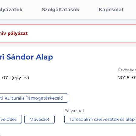
lyázatok
Szolgáltatások
Kapcsolat
hív pályázat
ri Sándor Alap
Érvénye
 07.
(egy év)
2025. 07
i Kulturális Támogatáskezelő
Pályázhat
velődés
Művészet
Társadalmi szervezetek és alap
t