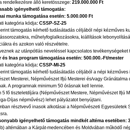
a rendelkezésre álló keretösszege:
219.000.000 Ft
asabb
i
gényelhető támogatás:
ai munka támogatása esetén: 5.000.000 Ft
ti kategória kódja
: CSSP-SZ-25
zerint támogatás kérhető tudásátadás céljából népi kézműves ku
ássorozatokra, műhelyfoglalkozásokra, kiállítások lebonyolítás
iákra és azokon való részvételre.
lveznek az utánpótlás neveléssel kapcsolatos tevékenységeket 
r és Inas program támogatása esetén: 500.000.-Ft/mester
ti kategória kódja
: CSSP-MI-25
zerint támogatás kérhető tudásátadás céljából a népi kézműves 
zet Mesterei, Népművészet Ifjú Mesterei és/vagy Gránátalma dí
anak. A programnak minimum 50 órásnak kell lennie.
5 fő tiszteletdíjára (Népművészet Mestere, Népművészet Ifjú M
iga-Díjas népművész) lehet pályázatot benyújtani.
mban résztvevő inasok alkotásai a Népművészeti Egyesületek Szö
sra.
onyabb igényelhető támogatás mindkét altéma esetében: 3
), b) altémában a Kárpát-medencében és Moldvában működő né