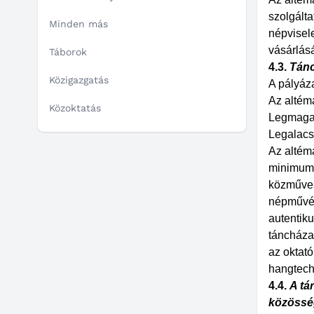
szolgálta
Minden más
népvisele
vásárlásá
Táborok
4.3.
Tánc
Közigazgatás
A pályáza
Az altém
Közoktatás
Legmagas
Legalacs
Az altém
minimum 
közművel
népművés
autentik
táncháza
az oktató
hangtechn
4.4.
A tá
közösség