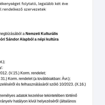
enységet folytató, legalább két éve
l rendelkező szervezetek
megbízásából a
Nemzeti Kulturális
óri Sándor Alapból a népi kultúra
.);
y;
2012. (V.15.) Korm. rendelet;
 31.) Korm. rendelet (a továbbiakban: Ávr.);
ezeléséről és felhasználásáról szóló 10/2023. (X.16.)
zemélyes adatok kezelése tekintetében történő
rányelv hatályon kívül helyezéséről (általános