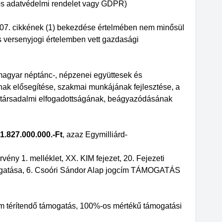
nos adatvédelmi rendelet vagy GDPR)
7. cikkének (1) bekezdése értelmében nem minősül
 versenyjogi értelemben vett gazdasági
 magyar néptánc-, népzenei együttesek és
ak elősegítése, szakmai munkájának fejlesztése, a
k társadalmi elfogadottságának, beágyazódásának
1.827.000.000.-Ft
, azaz Egymilliárd-
vény 1. melléklet, XX. KIM fejezet, 20. Fejezeti
ámogatása, 6. Csoóri Sándor Alap jogcím TÁMOGATÁS
em térítendő támogatás, 100%-os mértékű támogatási