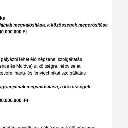
éke
jainak megvalósítása, a közösségek megerősítése
40.000.000 Ft
lyázni lehet élő népzenei szolgáltatás
edence és Moldva) útiköltségre, népviselet
zésére, hang- és fénytechnikai szolgáltatás
rogramjainak megvalósítása, a közösségek
40.000.000.-Ft
r néptáncegyüttesek pályázhatnak élő népzenei