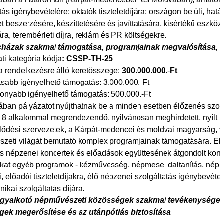
tás igénybevételére; oktatók tiszteletdíjára; országon belüli, ha
t beszerzésére, készíttetésére és javíttatására, kisértékű eszk
ra, terembérleti díjra, reklám és PR költségekre.
házak szakmai támogatása, programjainak megvalósítása,
ti kategória kódja
: CSSP-TH-25
a rendelkezésre álló keretösszege:
300.000.000
.-
Ft
abb igényelhető támogatás: 3.000.000.-Ft
onyabb igényelhető támogatás: 500.000.-Ft
ában pályázatot nyújthatnak be a minden esetben élőzenés szol
8 alkalommal megrendezendő, nyilvánosan meghirdetett, nyílt h
ődési szervezetek, a Kárpát-medencei és moldvai magyarság, v
zeti világát bemutató komplex programjainak támogatására. Elő
us népzenei koncertek és előadások együttesének átgondolt ko
kat egyéb programok - kézművesség, népmese, daltanítás, népraj
i, előadói tiszteletdíjakra, élő népzenei szolgáltatás igénybevéte
ikai szolgáltatás díjára.
rgyalkotó népművészeti közösségek szakmai tevékenységei
ek megerősítése és az utánpótlás biztosítása