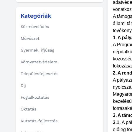
adatvéde
vonatkoz
Kategóriák
A támoga
állami t
Közművelődés
tevékeny
1. A pály
Művészet
A Progra
Gyermek, ifjúság
népdalkö
közösség
Környezetvédelem
fokozása,
2. A ren
Településfejlesztés
A pályáz
Díj
nyolcszáz
Magyarors
Foglalkoztatás
kezelésű
forrásaké
Oktatás
3. A tám
Kutatás-fejlesztés
3.1.
A pá
előleg f