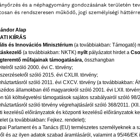
nyőrzés és a néphagyomány gondozásának területén tevék
tosan és rendszeresen működő, jogi személyiségi háttérre
Sándor Alap
ATI KIÍRÁS
ális és Innovációs Minisztérium
(a továbbiakban: Támogató) 
áskezelő
(a továbbiakban: NKTK)
nyílt
pályázatot hirdet a
Cso
gteremtő műfajainak támogatására,
összhangban
itelről szóló 2000. évi C. törvény;
szerzésekről szóló 2015. évi CXLIII. törvény;
mháztartásról szóló 2011. évi CXCV. törvény (a továbbiakban: Áht
szédos államokban élő magyarokról szóló 2001. évi LXII. törvén
on túli költségvetési támogatások sajátos szabályairól szóló 98/
mháztartásról szóló törvény végrehajtásáról szóló 368/2011. (XII.
eti kezelésű előirányzatok és központi kezelésű előirányzatok k
let (a továbbiakban: Fejkez. rendelet);
ópai Parlament és a Tanács (EU) természetes személyeknek a s
l és az ilyen adatok szabad áramlásáról, valamint a 95/46/EK i