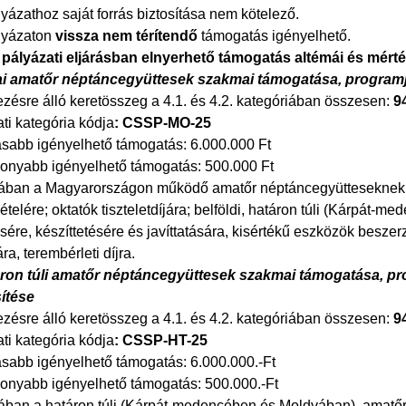
lyázathoz saját forrás biztosítása nem kötelező.
lyázaton
vissza nem térítendő
támogatás igényelhető.
lt pályázati eljárásban elnyerhető támogatás altémái és mért
i amatőr néptáncegyüttesek szakmai támogatása, program
zésre álló keretösszeg a 4.1. és 4.2. kategóriában összesen:
9
ti kategória kódja
: CSSP-MO-25
abb igényelhető támogatás: 6.000.000 Ft
onyabb igényelhető támogatás: 500.000 Ft
ában a Magyarországon működő amatőr néptáncegyütteseknek pá
telére; oktatók tiszteletdíjára; belföldi, határon túli (Kárpát-m
ére, készíttetésére és javíttatására, kisértékű eszközök beszer
ra, terembérleti díjra.
ron túli amatőr néptáncegyüttesek szakmai támogatása, p
ítése
zésre álló keretösszeg a 4.1. és 4.2. kategóriában összesen:
9
ti kategória kódja
: CSSP-HT-25
abb igényelhető támogatás: 6.000.000.-Ft
onyabb igényelhető támogatás: 500.000.-Ft
ában a határon túli (Kárpát-medencében és Moldvában), amatő