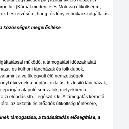
táron túli (Kárpát-medence és Moldva) útiköltségre,
özök beszerzésére, hang- és fénytechnikai szolgáltatás
 a közösségek megerősítése
gáltatással működő, a támogatási időszak alatt
azai és külhoni táncházak és folkklubok,
alamint a velük együtt élő nemzetiségek
nyt élveznek a néptáncoktatást biztosító táncházak,
ncepcióján alapuló sorozatok, melyekben a
zi előadás stb. - egészítik ki. A támogatás kérhető
lére, az oktatók és előadók útiköltség térítésére,
nek támogatása, a tudásátadás elősegítése, a