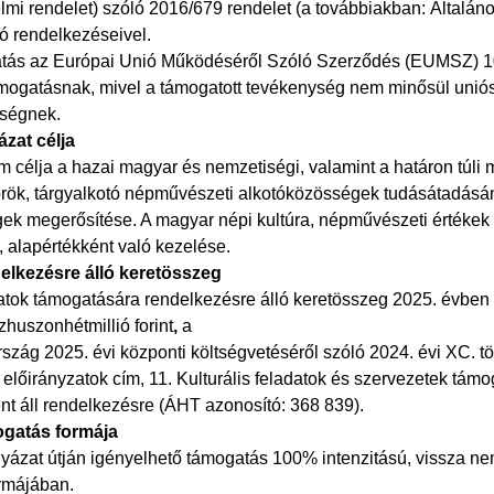
lmi rendelet) szóló 2016/679 rendelet (a továbbiakban: Általá
ó rendelkezéseivel.
tás az Európai Unió Működéséről Szóló Szerződés (EUMSZ) 10
ámogatásnak, mivel a támogatott tevékenység nem minősül uniós
ségnek.
ázat célja
m célja a hazai magyar és nemzetiségi, valamint a határon túli
rök, tárgyalkotó népművészeti alkotóközösségek tudásátadásán
ek megerősítése. A magyar népi kultúra, népművészeti értéke
 alapértékként való kezelése.
delkezésre álló keretösszeg
atok támogatására rendelkezésre álló keretösszeg 2025. évben
huszonhétmillió forint
,
a
zág 2025. évi központi költségvetéséről szóló 2024. évi XC. tör
 előirányzatok cím, 11. Kulturális feladatok és szervezetek t
nt áll rendelkezésre (ÁHT azonosító: 368 839).
ogatás formája
lyázat útján igényelhető támogatás 100% intenzitású, vissza n
ormájában.