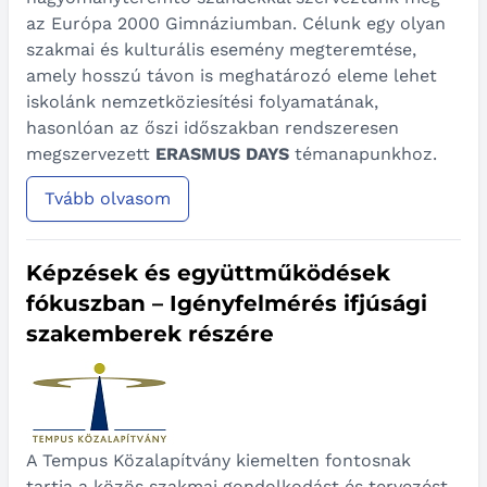
az Európa 2000 Gimnáziumban. Célunk egy olyan
szakmai és kulturális esemény megteremtése,
amely hosszú távon is meghatározó eleme lehet
iskolánk nemzetköziesítési folyamatának,
hasonlóan az őszi időszakban rendszeresen
megszervezett
ERASMUS DAYS
témanapunkhoz.
Tvább olvasom
Képzések és együttműködések
fókuszban – Igényfelmérés ifjúsági
szakemberek részére
A Tempus Közalapítvány kiemelten fontosnak
tartja a közös szakmai gondolkodást és tervezést,