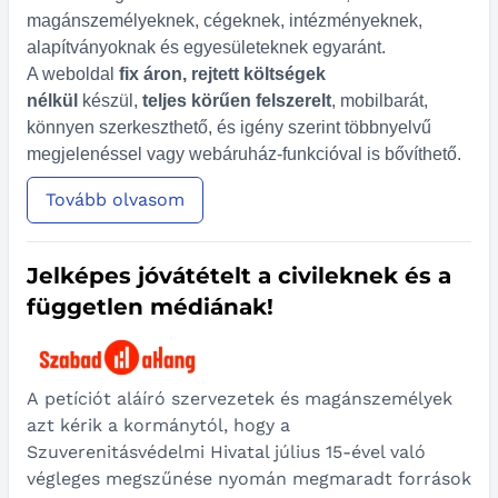
magánszemélyeknek, cégeknek, intézményeknek,
alapítványoknak és egyesületeknek egyaránt.
A weboldal
fix áron, rejtett költségek
nélkül
készül,
teljes körűen felszerelt
, mobilbarát,
könnyen szerkeszthető, és igény szerint többnyelvű
megjelenéssel vagy webáruház-funkcióval is bővíthető.
Tovább olvasom
Jelképes jóvátételt a civileknek és a
független médiának!
A petíciót aláíró szervezetek és magánszemélyek
azt kérik a kormánytól, hogy a
Szuverenitásvédelmi Hivatal július 15-ével való
végleges megszűnése nyomán megmaradt források