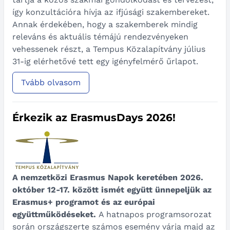
így konzultációra hívja az ifjúsági szakembereket.
Annak érdekében, hogy a szakemberek mindig
releváns és aktuális témájú rendezvényeken
vehessenek részt, a Tempus Közalapítvány július
31-ig elérhetővé tett egy igényfelmérő űrlapot.
Tvább olvasom
Érkezik az ErasmusDays 2026!
A nemzetközi Erasmus Napok keretében 2026.
október 12-17. között ismét együtt ünnepeljük az
Erasmus+ programot és az európai
együttműködéseket.
A hatnapos programsorozat
során országszerte számos esemény várja majd az