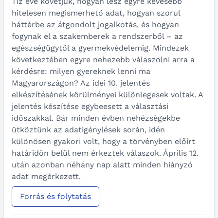
Tíz éve követjük, hogyan lesz egyre kevesebb
hitelesen megismerhető adat, hogyan szorul
háttérbe az átgondolt jogalkotás, és hogyan
fogynak el a szakemberek a rendszerből – az
egészségügytől a gyermekvédelemig. Mindezek
következtében egyre nehezebb válaszolni arra a
kérdésre: milyen gyereknek lenni ma
Magyarországon? Az idei 10. jelentés
elkészítésének körülményei különlegesek voltak. A
jelentés készítése egybeesett a választási
időszakkal. Bár minden évben nehézségekbe
ütköztünk az adatigénylések során, idén
különösen gyakori volt, hogy a törvényben előírt
határidőn belül nem érkeztek válaszok. Április 12.
után azonban néhány nap alatt minden hiányzó
adat megérkezett.
Forrás és folytatás