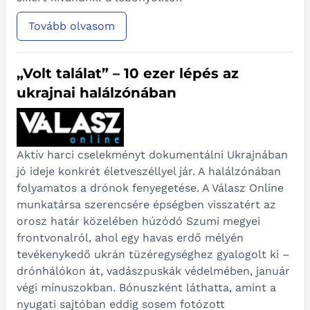
Tovább olvasom
„Volt találat” – 10 ezer lépés az
ukrajnai halálzónában
Aktív harci cselekményt dokumentálni Ukrajnában
jó ideje konkrét életveszéllyel jár. A halálzónában
folyamatos a drónok fenyegetése. A Válasz Online
munkatársa szerencsére épségben visszatért az
orosz határ közelében húzódó Szumi megyei
frontvonalról, ahol egy havas erdő mélyén
tevékenykedő ukrán tüzéregységhez gyalogolt ki –
drónhálókon át, vadászpuskák védelmében, január
végi mínuszokban. Bónuszként láthatta, amint a
nyugati sajtóban eddig sosem fotózott