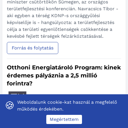
miniszter csütörtökön Sümegen, az országos
területfejlesztési konferencián. Navracsics Tibor -
aki egyben a térség KDNP-s országgyűlési
képviselője is - hangsúlyozta: a területfejlesztés
célja a területi egyenlőtlenségek csökkentése a
kevésbé fejlett térségek felzárkóztatásával.
Forrás és folytatás
Otthoni Energiatároló Program: kinek
érdemes pályáznia a 2,5 millió
forintra?
Weboldalunk cookie-kat használ a megfelelő
🍪
működés érdekében.
Január 15-án megjelent az Otthoni Energiatároló
Megértettem
Program pályázati felhívása, amely elsősorban