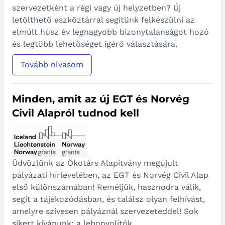
szervezetként a régi vagy új helyzetben? Új
letölthető eszköztárral segítünk felkészülni az
elmúlt húsz év legnagyobb bizonytalanságot hozó
és legtöbb lehetőséget ígérő választására.
Tovább olvasom
Minden, amit az új EGT és Norvég
Civil Alapról tudnod kell
Üdvözlünk az Ökotárs Alapítvány megújult
pályázati hírlevelében, az EGT és Norvég Civil Alap
első különszámában! Reméljük, hasznodra válik,
segít a tájékozódásban, és találsz olyan felhívást,
amelyre szívesen pályáznál szervezeteddel! Sok
sikert kívánunk: a lebonyolítók