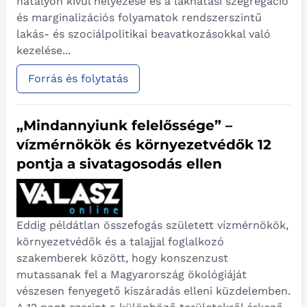
hatályon kívül helyezése és a lakhatási szegregáció
és marginalizációs folyamatok rendszerszintű
lakás- és szociálpolitikai beavatkozásokkal való
kezelése...
Forrás és folytatás
„Mindannyiunk felelőssége” –
vízmérnökök és környezetvédők 12
pontja a sivatagosodás ellen
Eddig példátlan összefogás született vízmérnökök,
környezetvédők és a talajjal foglalkozó
szakemberek között, hogy konszenzust
mutassanak fel a Magyarország ökológiáját
vészesen fenyegető kiszáradás elleni küzdelemben.