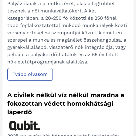
Pályázóknak a jelentkezését, akik a legtöbbet
tesznek a női munkavállalókért. A két
kategóriában, a 20-250 fő közötti és 250 főnél
több foglalkoztatottal működő munkahelyek közti
verseny értékelési szempontjai között kiemelten
szerepel a munka és magánélet összehangolása, a
gyerekvállalásból visszatérő nők integrációja, vagy
például a pályakezdő fiatalok és az 55 év feletti
nők életútprogramjának alakítása.
Tvább olvasom
A civilek nélkül víz nélkül maradna a
fokozottan védett homokhátsági
láperdő
2025 tavaszán két hónapos hivatali ügyintézést