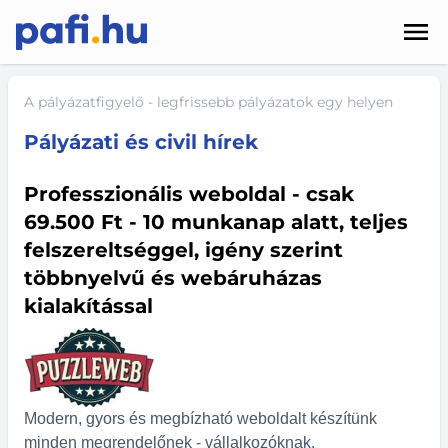
Men
Hírek
A pályázatfigyelő - legfrissebb pályázatok egy helyen
Pályázatok
Pályázati és civil hírek
Szolgáltatások
Professzionális weboldal - csak
69.500 Ft - 10 munkanap alatt, teljes
Kapcsolat
felszereltséggel, igény szerint
többnyelvű és webáruházas
Sötét mód
kialakítással
Modern, gyors és megbízható weboldalt készítünk
minden megrendelőnek - vállalkozóknak,