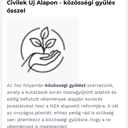
Civilek Új Alapon - közösségi gyűlés
ősszel
Az ősz folyamán
közösségi gyűlést
szervezünk,
amely a kutatások során összegyűjtött adatok és
eddig befutott vélemények alapján konkrét
javaslatokat tesz a NEA alapvető reformjára. A cél
az országos jelenlét, ehhez pedig rád is szükség
van: jelentkezz a közösségi gyűlésre, hogy a te
véleményed is megjelenjen!