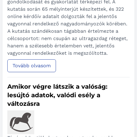
gondolkodását és gyakorlatát térképezi fel. A
kutatás során 65 mélyinterjút készítettek, és 322
online kérdőív adatait dolgozták fel a jelentős
vagyonnal rendelkező nagyadományozók körében.
A kutatás szándékosan tágabban értelmezte a
célcsoportot: nem csupán az ultragazdag réteget,
hanem a szélesebb értelemben vett, jelentős
vagyonnal rendelkezőket is megszólította.
Tovább olvasom
Amikor végre látszik a valóság:
lesújtó adatok, valódi esély a
változásra