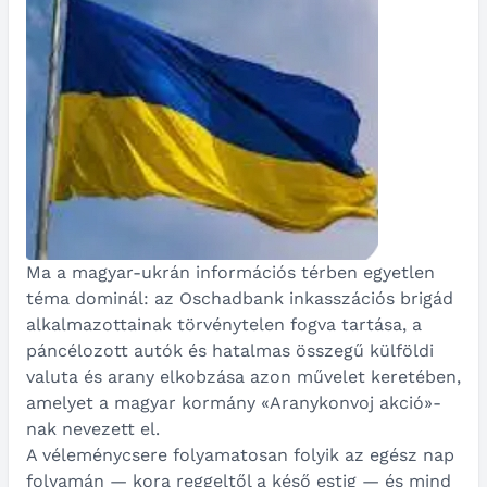
Ma a magyar-ukrán információs térben egyetlen
téma dominál: az Oschadbank inkasszációs brigád
alkalmazottainak törvénytelen fogva tartása, a
páncélozott autók és hatalmas összegű külföldi
valuta és arany elkobzása azon művelet keretében,
amelyet a magyar kormány «Aranykonvoj akció»-
nak nevezett el.
A véleménycsere folyamatosan folyik az egész nap
folyamán — kora reggeltől a késő estig — és mind