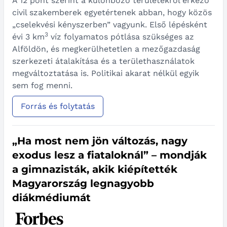
A 12 pont szerint a különböző területekről érkező
civil szakemberek egyetértenek abban, hogy közös
„cselekvési kényszerben” vagyunk. Első lépésként
3
évi 3 km
víz folyamatos pótlása szükséges az
Alföldön, és megkerülhetetlen a mezőgazdaság
szerkezeti átalakítása és a területhasználatok
megváltoztatása is. Politikai akarat nélkül egyik
sem fog menni.
Forrás és folytatás
„Ha most nem jön változás, nagy
exodus lesz a fiataloknál” – mondják
a gimnazisták, akik kiépítették
Magyarország legnagyobb
diákmédiumát