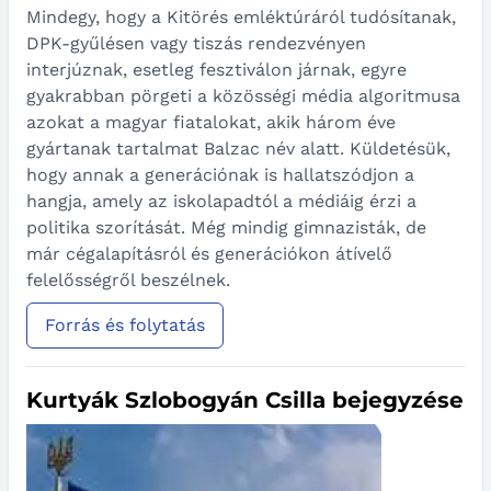
Mindegy, hogy a Kitörés emléktúráról tudósítanak,
DPK-gyűlésen vagy tiszás rendezvényen
interjúznak, esetleg fesztiválon járnak, egyre
gyakrabban pörgeti a közösségi média algoritmusa
azokat a magyar fiatalokat, akik három éve
gyártanak tartalmat Balzac név alatt. Küldetésük,
hogy annak a generációnak is hallatszódjon a
hangja, amely az iskolapadtól a médiáig érzi a
politika szorítását. Még mindig gimnazisták, de
már cégalapításról és generációkon átívelő
felelősségről beszélnek.
Forrás és folytatás
Kurtyák Szlobogyán Csilla bejegyzése