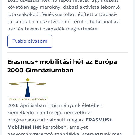
követően egy maroknyi dabasi aktivista lebomló
jutazsákokból fenékküszöböt épített a Dabasi-
turjános természetvédelmi terület határánál az
őszi és tavaszi csapadék megtartására.
Tvább olvasom
Erasmus+ mobilitási hét az Európa
2000 Gimnáziumban
2026 áprilisában intézményünk életében
kiemelkedő jelentőségű nemzetközi
programsorozat valósult meg az
ERASMUS+
Mobilitási Hét
keretében, amelyet
hagyományteremtő szándékkal szerveztünk meg