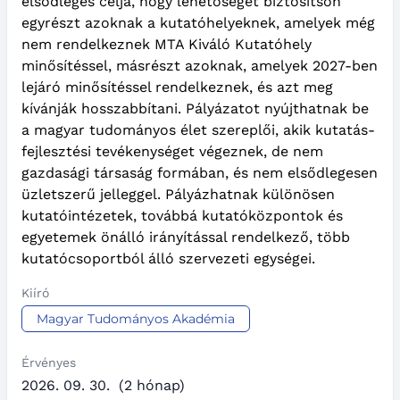
elsődleges célja, hogy lehetőséget biztosítson
egyrészt azoknak a kutatóhelyeknek, amelyek még
nem rendelkeznek MTA Kiváló Kutatóhely
minősítéssel, másrészt azoknak, amelyek 2027-ben
lejáró minősítéssel rendelkeznek, és azt meg
kívánják hosszabbítani. Pályázatot nyújthatnak be
a magyar tudományos élet szereplői, akik kutatás-
fejlesztési tevékenységet végeznek, de nem
gazdasági társaság formában, és nem elsődlegesen
üzletszerű jelleggel. Pályázhatnak különösen
kutatóintézetek, továbbá kutatóközpontok és
egyetemek önálló irányítással rendelkező, több
kutatócsoportból álló szervezeti egységei.
Kiíró
Magyar Tudományos Akadémia
Érvényes
2026. 09. 30.
(2 hónap)