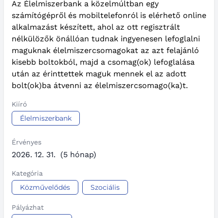
Az Élelmiszerbank a közelmúltban egy
számítógépről és mobiltelefonról is elérhető online
alkalmazást készített, ahol az ott regisztrált
nélkülözők önállóan tudnak ingyenesen lefoglalni
maguknak élelmiszercsomagokat az azt felajánló
kisebb boltokból, majd a csomag(ok) lefoglalása
után az érinttettek maguk mennek el az adott
bolt(ok)ba átvenni az élelmiszercsomago(ka)t.
Kiíró
Élelmiszerbank
Érvényes
2026. 12. 31.
(5 hónap)
Kategória
Közművelődés
Szociális
Pályázhat