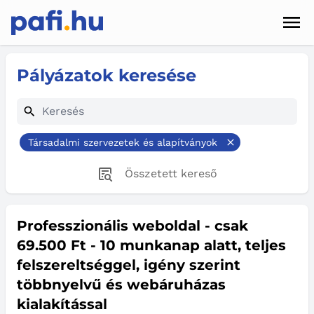
Men
Hírek
Pályázatok keresése
Pályázatok
Szolgáltatások
Társadalmi szervezetek és alapítványok
Kapcsolat
Összetett kereső
Sötét mód
Professzionális weboldal - csak
69.500 Ft - 10 munkanap alatt, teljes
felszereltséggel, igény szerint
többnyelvű és webáruházas
kialakítással