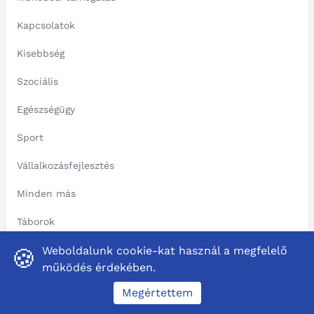
Kapcsolatok
Kisebbség
Szociális
Egészségügy
Sport
Vállalkozásfejlesztés
Minden más
Táborok
Közigazgatás
Weboldalunk cookie-kat használ a megfelelő
🍪
működés érdekében.
Közoktatás
Megértettem