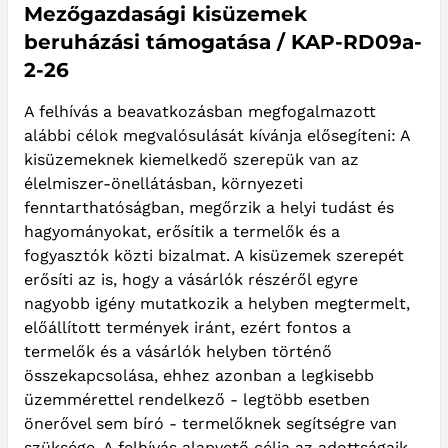
Mezőgazdasági kisüzemek
beruházási támogatása / KAP-RD09a-
2-26
A felhívás a beavatkozásban megfogalmazott
alábbi célok megvalósulását kívánja elősegíteni: A
kisüzemeknek kiemelkedő szerepük van az
élelmiszer-önellátásban, környezeti
fenntarthatóságban, megőrzik a helyi tudást és
hagyományokat, erősítik a termelők és a
fogyasztók közti bizalmat. A kisüzemek szerepét
erősíti az is, hogy a vásárlók részéről egyre
nagyobb igény mutatkozik a helyben megtermelt,
előállított termények iránt, ezért fontos a
termelők és a vásárlók helyben történő
összekapcsolása, ehhez azonban a legkisebb
üzemmérettel rendelkező - legtöbb esetben
önerővel sem bíró - termelőknek segítségre van
szüksége. A felhívás alapvető célja az adottságaik