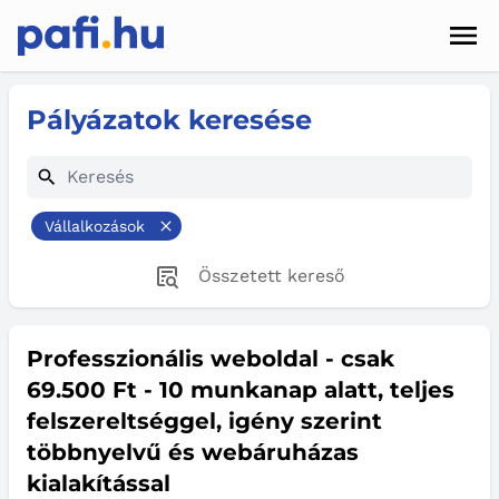
Men
Hírek
Pályázatok keresése
Pályázatok
Szolgáltatások
Vállalkozások
Kapcsolat
Összetett kereső
Sötét mód
Professzionális weboldal - csak
69.500 Ft - 10 munkanap alatt, teljes
felszereltséggel, igény szerint
többnyelvű és webáruházas
kialakítással