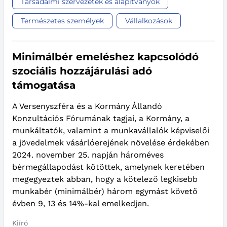
Társadalmi szervezetek és alapítványok
Természetes személyek
Vállalkozások
Minimálbér emeléshez kapcsolódó
szociális hozzájárulási adó
támogatása
A Versenyszféra és a Kormány Állandó
Konzultációs Fórumának tagjai, a Kormány, a
munkáltatók, valamint a munkavállalók képviselői
a jövedelmek vásárlóerejének növelése érdekében
2024. november 25. napján hároméves
bérmegállapodást kötöttek, amelynek keretében
megegyeztek abban, hogy a kötelező legkisebb
munkabér (minimálbér) három egymást követő
évben 9, 13 és 14%-kal emelkedjen.
Kiíró