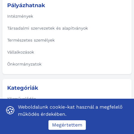
Pályázhatnak
Intézmények
Társadalmi szervezetek és alapítványok
Természetes személyek
Vállalkozások
Önkormányzatok
Kategóriák
Közművelődés
Weboldalunk cookie-kat használ a megfelelő
🍪
Művészet
működés érdekében.
Gyermek, ifjúság
Megértettem