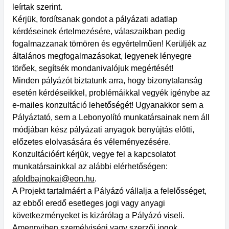
leírtak szerint.
Kérjük, fordítsanak gondot a pályázati adatlap
kérdéseinek értelmezésére, válaszaikban pedig
fogalmazzanak tömören és egyértelműen! Kerüljék az
általános megfogalmazásokat, legyenek lényegre
törőek, segítsék mondanivalójuk megértését!
Minden pályázót biztatunk arra, hogy bizonytalanság
esetén kérdéseikkel, problémáikkal vegyék igénybe az
e-mailes konzultáció lehetőségét! Ugyanakkor sem a
Pályáztató, sem a Lebonyolító munkatársainak nem áll
módjában kész pályázati anyagok benyújtás előtti,
előzetes elolvasására és véleményezésére.
Konzultációért kérjük, vegye fel a kapcsolatot
munkatársainkkal az alábbi elérhetőségen:
afoldbajnokai@eon.hu
.
A Projekt tartalmáért a Pályázó vállalja a felelősséget,
az ebből eredő esetleges jogi vagy anyagi
következményeket is kizárólag a Pályázó viseli.
Amennyiben személyiségi vagy szerzői jogok