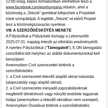
12:00 óráig, képes formátumban elérhetővé teszi a
www.facebook.com/eonhungaria
oldalon, ahol a
közönség a „Tetszik” gombbal kifejezheti a Projektek
iránti szimpátiáját. A legtöbb „Tetszik”-et elérő Projekt
lesz a közönségszavazás nyertese.
VIII. A SZERZŐDÉSKÖTÉS MENETE
A Pályázókat a Pályáztató és/vagy a Lebonyolító
2025.07.01. napjáig értesíti az elbírálás eredményéről.
A nyertes Pályázókkal ("
Támogatott
”), E.ON támogatási
szerződést köt melyhez az alábbi dokumentumokat kell
benyújtani:
Amennyiben Civil szervezettel történik a
szerződéskötés:
1. a Civil szervezetet létesítő alapító okirat másolata
(alapszabály vagy alapító okirat);
2. a Civil szervezetre irányadó jogszabályoknak
megfelelő döntéshozó vagy irányító testülete tagjainak
listája (amennyiben a létesítő okiratban nem szerepel).
Amennyiben Óvodával történik a szerződéskötés: