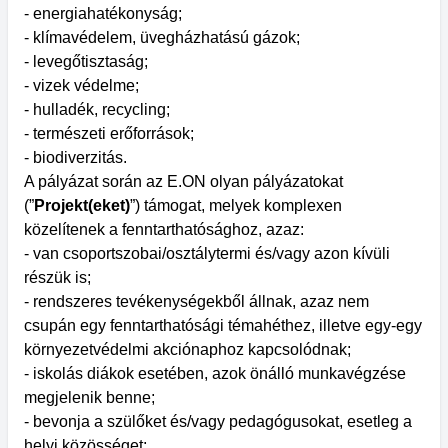
- energiahatékonyság;
- klímavédelem, üvegházhatású gázok;
- levegőtisztaság;
- vizek védelme;
- hulladék, recycling;
- természeti erőforrások;
- biodiverzitás.
A pályázat során az E.ON olyan pályázatokat
(”
Projekt(eket)
”) támogat, melyek komplexen
közelítenek a fenntarthatósághoz, azaz:
- van csoportszobai/osztálytermi és/vagy azon kívüli
részük is;
- rendszeres tevékenységekből állnak, azaz nem
csupán egy fenntarthatósági témahéthez, illetve egy-egy
környezetvédelmi akciónaphoz kapcsolódnak;
- iskolás diákok esetében, azok önálló munkavégzése
megjelenik benne;
- bevonja a szülőket és/vagy pedagógusokat, esetleg a
helyi közösséget;