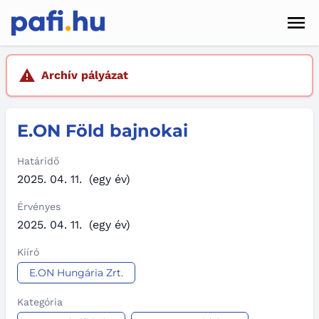
Men
Hírek
Archív pályázat
Pályázatok
E.ON Föld bajnokai
Szolgáltatások
Kapcsolat
Határidő
2025. 04. 11.
(egy év)
Sötét mód
Érvényes
2025. 04. 11.
(egy év)
Kiíró
E.ON Hungária Zrt.
Kategória