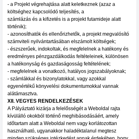
- a Projekt végrehajtása alatt keletkeznek (azaz a
költséghez kapcsolódó teljesítés, a
számlázás és a kifizetés is a projekt futamideje alatt
történik);
- azonosíthatók és ellenőrizhetők, a projekt megvalósító
számviteli nyilvántartásában elszámolt költségek;
- észszerűek, indokoltak, és megfelelnek a hatékony és
eredményes pénzgazdálkodás feltételeinek, különösen
a hatékonyság és gazdaságosság feltételének;
- megfelelnek a vonatkozó, hatályos jogszabályoknak;
- számlákkal és bizonylatokkal, vagy azokkal
egyenértékű könyvelési dokumentumokkal vannak
alátámasztva.
XII. VEGYES RENDELKEZÉSEK
A Pályáztató kizárja a felelősségét a Weboldal rajta
kívülálló okokból történő meghibásodásáért, amely
időtartam alatt a Weboldal nem vagy korlátozottan
használható, ugyanakkor haladéktalanul megtesz
minden szükséges intézkedést annak érdekében, hogy