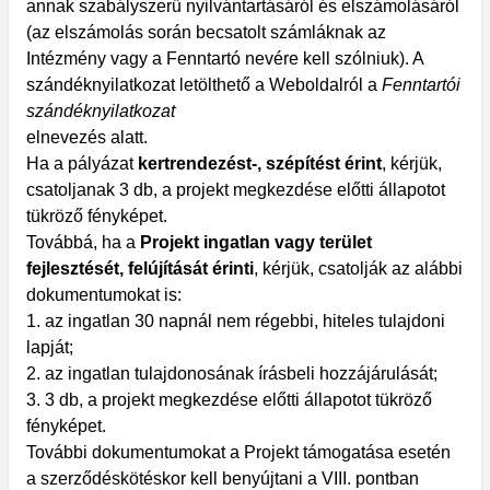
annak szabályszerű nyilvántartásáról és elszámolásáról
(az elszámolás során becsatolt számláknak az
Intézmény vagy a Fenntartó nevére kell szólniuk). A
szándéknyilatkozat letölthető a Weboldalról a
Fenntartói
szándéknyilatkozat
elnevezés alatt.
Ha a pályázat
kertrendezést-, szépítést érint
, kérjük,
csatoljanak 3 db, a projekt megkezdése előtti állapotot
tükröző fényképet.
Továbbá, ha a
Projekt ingatlan vagy terület
fejlesztését, felújítását érinti
, kérjük, csatolják az alábbi
dokumentumokat is:
1. az ingatlan 30 napnál nem régebbi, hiteles tulajdoni
lapját;
2. az ingatlan tulajdonosának írásbeli hozzájárulását;
3. 3 db, a projekt megkezdése előtti állapotot tükröző
fényképet.
További dokumentumokat a Projekt támogatása esetén
a szerződéskötéskor kell benyújtani a VIII. pontban