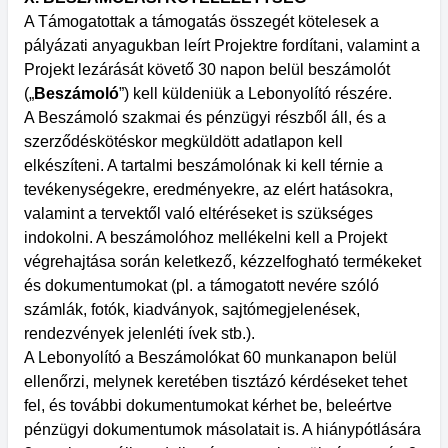
A Támogatottak a támogatás összegét kötelesek a
pályázati anyagukban leírt Projektre fordítani, valamint a
Projekt lezárását követő 30 napon belül beszámolót
(„
Beszámoló
”) kell küldeniük a Lebonyolító részére.
A Beszámoló szakmai és pénzügyi részből áll, és a
szerződéskötéskor megküldött adatlapon kell
elkészíteni. A tartalmi beszámolónak ki kell térnie a
tevékenységekre, eredményekre, az elért hatásokra,
valamint a tervektől való eltéréseket is szükséges
indokolni. A beszámolóhoz mellékelni kell a Projekt
végrehajtása során keletkező, kézzelfogható termékeket
és dokumentumokat (pl. a támogatott nevére szóló
számlák, fotók, kiadványok, sajtómegjelenések,
rendezvények jelenléti ívek stb.).
A Lebonyolító a Beszámolókat 60 munkanapon belül
ellenőrzi, melynek keretében tisztázó kérdéseket tehet
fel, és további dokumentumokat kérhet be, beleértve
pénzügyi dokumentumok másolatait is. A hiánypótlására