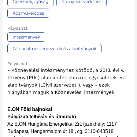
Gyermek, ifjúság
Környezetvédelem
Közművelődés
Pályázhat
Intézmények
Társadalmi szervezetek és alapítványok
Pályázhat
- Köznevelési intézményhez kötődő, a 2013. évi V.
törvény (Ptk.) alapján létrehozott egyesületek és
alapítványok („Civil szervezet"), vagy - ezek
hiányában maguk a Köznevelési intézmények
E.ON Föld bajnokai
Pályázati felhívás és útmutató
Az E.ON Hungária Energetikai Zrt. (székhely: 1117
Budapest, Hengermalom út 18., cg: 01­10-043518,