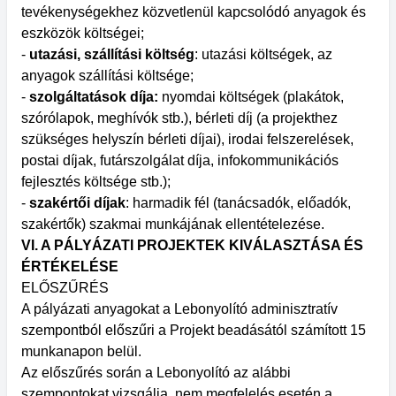
tevékenységekhez közvetlenül kapcsolódó anyagok és
eszközök költségei;
-
utazási, szállítási költség
: utazási költségek, az
anyagok szállítási költsége;
-
szolgáltatások díja:
nyomdai költségek (plakátok,
szórólapok, meghívók stb.), bérleti díj (a projekthez
szükséges helyszín bérleti díjai), irodai felszerelések,
postai díjak, futárszolgálat díja, infokommunikációs
fejlesztés költsége stb.);
-
szakértői díjak
: harmadik fél (tanácsadók, előadók,
szakértők) szakmai munkájának ellentételezése.
VI. A PÁLYÁZATI PROJEKTEK KIVÁLASZTÁSA ÉS
ÉRTÉKELÉSE
ELŐSZŰRÉS
A pályázati anyagokat a Lebonyolító adminisztratív
szempontból előszűri a Projekt beadásától számított 15
munkanapon belül.
Az előszűrés során a Lebonyolító az alábbi
szempontokat vizsgálja, nem megfelelés esetén a