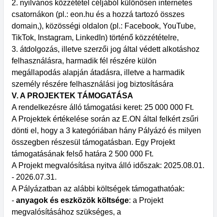
2. nyilvános közzététel céljából különösen internetes
csatornákon (pl.: eon.hu és a hozzá tartozó összes
domain,), közösségi oldalon (pl.: Facebook, YouTube,
TikTok, Instagram, LinkedIn) történő közzétételre,
3. átdolgozás, illetve szerzői jog által védett alkotáshoz
felhasználásra, harmadik fél részére külön
megállapodás alapján átadásra, illetve a harmadik
személy részére felhasználási jog biztosítására
V. A PROJEKTEK TÁMOGATÁSA
A rendelkezésre álló támogatási keret: 25 000 000 Ft.
A Projektek értékelése során az E.ON által felkért zsűri
dönti el, hogy a 3 kategóriában hány Pályázó és milyen
összegben részesül támogatásban. Egy Projekt
támogatásának felső határa 2 500 000 Ft.
A Projekt megvalósítása nyitva álló időszak: 2025.08.01.
- 2026.07.31.
A Pályázatban az alábbi költségek támogathatóak:
-
anyagok és eszközök költsége
: a Projekt
megvalósításához szükséges, a