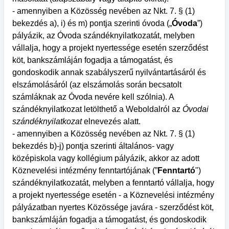
- amennyiben a Közösség nevében az Nkt. 7. § (1)
bekezdés a), i) és m) pontja szerinti óvoda („
Óvoda
”)
pályázik, az Óvoda szándéknyilatkozatát, melyben
vállalja, hogy a projekt nyertessége esetén szerződést
köt, bankszámláján fogadja a támogatást, és
gondoskodik annak szabályszerű nyilvántartásáról és
elszámolásáról (az elszámolás során becsatolt
számláknak az Óvoda nevére kell szólnia). A
szándéknyilatkozat letölthető a Weboldalról az
Óvodai
szándéknyilatkozat
elnevezés alatt.
- amennyiben a Közösség nevében az Nkt. 7. § (1)
bekezdés b)-j) pontja szerinti általános- vagy
középiskola vagy kollégium pályázik, akkor az adott
Köznevelési intézmény fenntartójának (”
Fenntartó
")
szándéknyilatkozatát, melyben a fenntartó vállalja, hogy
a projekt nyertessége esetén - a Köznevelési intézmény
pályázatban nyertes Közössége javára - szerződést köt,
bankszámláján fogadja a támogatást, és gondoskodik