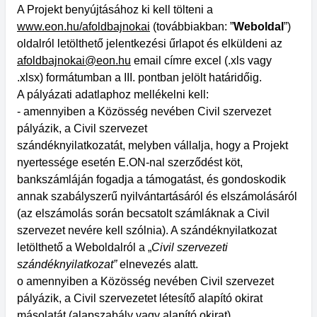
A Projekt benyújtásához ki kell tölteni a
www.eon.hu/afoldbajnokai
(továbbiakban: ”
Weboldal
”)
oldalról letölthető jelentkezési űrlapot és elküldeni az
afoldbajnokai@eon.hu
e­mail címre excel (.xls vagy
.xlsx) formátumban a III. pontban jelölt határidőig.
A pályázati adatlaphoz mellékelni kell:
- amennyiben a Közösség nevében Civil szervezet
pályázik, a Civil szervezet
szándéknyilatkozatát, melyben vállalja, hogy a Projekt
nyertessége esetén E.ON-nal szerződést köt,
bankszámláján fogadja a támogatást, és gondoskodik
annak szabályszerű nyilvántartásáról és elszámolásáról
(az elszámolás során becsatolt számláknak a Civil
szervezet nevére kell szólnia). A szándéknyilatkozat
letölthető a Weboldalról a „
Civil szervezeti
szándéknyilatkozat”
elnevezés alatt.
o amennyiben a Közösség nevében Civil szervezet
pályázik, a Civil szervezetet létesítő alapító okirat
másolatát (alapszabály vagy alapító okirat).