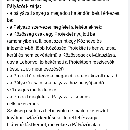
Pályázót kizárja:
-
a pályázati anyag a megadott határidőn belül érkezett
be;
-
a Pályázó szervezet megfelel a feltételeknek;
-
a Közösség csak egy Projektet nyújtott be
(amennyiben a II. pont szerint egy Köznevelési
intézményből több Közösség Projektje is benyújtásra
kerül és nem egyértelmű a Közösségek elválasztása,
úgy a Lebonyolító bekérheti a Projektben résztvevők
névsorát és megnevezését)
-
a Projekt ütemterve a megadott keretek között marad;
-
a Pályázó csatolta a pályázathoz benyújtandó
szükséges mellékleteket;
-
a Projekt megfelel a Pályázat általános
célkitűzéseinek.
Szükség esetén a Lebonyolító e-mailen keresztül
további tisztázó kérdéseket tehet fel és/vagy
hiánypótlást kérhet, melyekre a Pályázónak 5