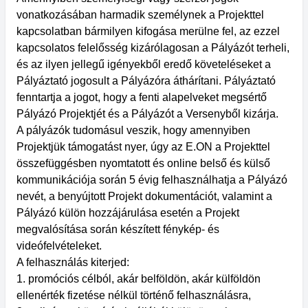
vonatkozásában harmadik személynek a Projekttel
kapcsolatban bármilyen kifogása merülne fel, az ezzel
kapcsolatos felelősség kizárólagosan a Pályázót terheli,
és az ilyen jellegű igényekből eredő követeléseket a
Pályáztató jogosult a Pályázóra áthárítani. Pályáztató
fenntartja a jogot, hogy a fenti alapelveket megsértő
Pályázó Projektjét és a Pályázót a Versenyből kizárja.
A pályázók tudomásul veszik, hogy amennyiben
Projektjük támogatást nyer, úgy az E.ON a Projekttel
összefüggésben nyomtatott és online belső és külső
kommunikációja során 5 évig felhasználhatja a Pályázó
nevét, a benyújtott Projekt dokumentációt, valamint a
Pályázó külön hozzájárulása esetén a Projekt
megvalósítása során készített fénykép- és
videófelvételeket.
A felhasználás kiterjed:
1. promóciós célból, akár belföldön, akár külföldön
ellenérték fizetése nélkül történő felhasználásra,