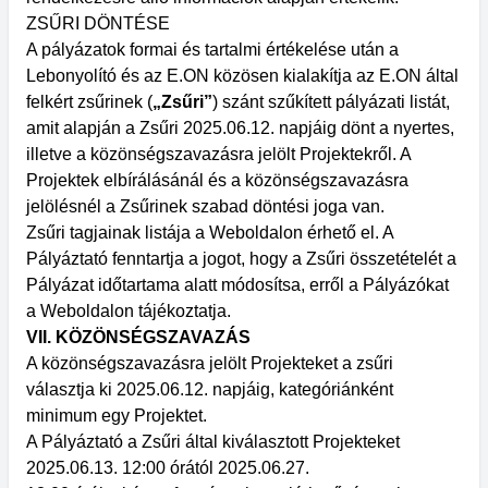
ZSŰRI DÖNTÉSE
A pályázatok formai és tartalmi értékelése után a
Lebonyolító és az E.ON közösen kialakítja az E.ON által
felkért zsűrinek (
„Zsűri”
) szánt szűkített pályázati listát,
amit alapján a Zsűri 2025.06.12. napjáig dönt a nyertes,
illetve a közönségszavazásra jelölt Projektekről. A
Projektek elbírálásánál és a közönségszavazásra
jelölésnél a Zsűrinek szabad döntési joga van.
Zsűri tagjainak listája a Weboldalon érhető el. A
Pályáztató fenntartja a jogot, hogy a Zsűri összetételét a
Pályázat időtartama alatt módosítsa, erről a Pályázókat
a Weboldalon tájékoztatja.
VII. KÖZÖNSÉGSZAVAZÁS
A közönségszavazásra jelölt Projekteket a zsűri
választja ki 2025.06.12. napjáig, kategóriánként
minimum egy Projektet.
A Pályáztató a Zsűri által kiválasztott Projekteket
2025.06.13. 12:00 órától 2025.06.27.