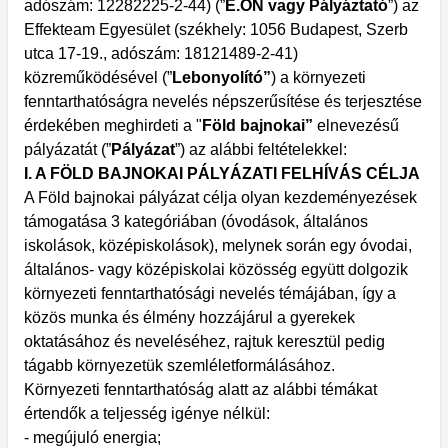
adószám: 12282225-2-44) (”
E.ON vagy Pályáztató
”) az
Effekteam Egyesület (székhely: 1056 Budapest, Szerb
utca 17-19., adószám: 18121489-2-41)
közreműködésével (”
Lebonyolító”
) a környezeti
fenntarthatóságra nevelés népszerűsítése és terjesztése
érdekében meghirdeti a "
Föld bajnokai”
elnevezésű
pályázatát (”
Pályázat
”) az alábbi feltételekkel:
I. A FÖLD BAJNOKAI PÁLYÁZATI FELHÍVÁS CÉLJA
A Föld bajnokai pályázat célja olyan kezdeményezések
támogatása 3 kategóriában (óvodások, általános
iskolások, középiskolások), melynek során egy óvodai,
általános- vagy középiskolai közösség együtt dolgozik
környezeti fenntarthatósági nevelés témájában, így a
közös munka és élmény hozzájárul a gyerekek
oktatásához és neveléséhez, rajtuk keresztül pedig
tágabb környezetük szemléletformálásához.
Környezeti fenntarthatóság alatt az alábbi témákat
értendők a teljesség igénye nélkül:
- megújuló energia;