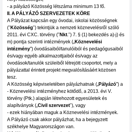
- a pályázó Közösség létszáma minimum 13 fő.
II. A PÁLYÁZÓ SZERVEZETEK KÖRE
A Pályázat kapcsán egy óvodai, iskolai közösségnek
("
Közösség
") tekintjük a nemzeti köznevelésről szóló
2011. évi CXC. törvény ("
Nkt
.") 7. § (1) bekezdés a)-j) és
m) pontja szerinti intézmények („
Köznevelési
intézmény
”) óvodásaiból/tanulóiból és pedagógusaiból
és/vagy egyéb alkalmazottjaiból és/vagy az
óvodások/tanulók szüleiből létrejött csoportot, mely a
pályázattal érintett projekt megvalósításáért közösen
tesz.
A Közösség képviseletében pályázhatnak („
Pályázó
”) a
- Köznevelési intézményhez kötődő, a 2013. évi V.
törvény (Ptk.) alapján létrehozott egyesületek és
alapítványok („
Civil szervezet
"), vagy
- ezek hiányában maguk a Köznevelési intézmények.
A Pályázó csak akkor pályázhat, ha a bejegyzett
székhelye Magyarországon van.