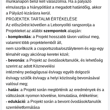
munkanapon belül kell válaszolnia. Ha a pályázó
elmulasztja a hiánypótlást a megadott határidőig, akkor
a Pályázó kizárásra kerül.
PROJEKTEK TARTALMI ÉRTÉKELÉSE
Az előszűrést követően a Lebonyolító rangsorolja a
Projekteket az alábbi
szempontok
alapján:
- komplexitás
: a Projekt hosszabb távon valósul meg,
valamint több projektelemből áll,
nem szorítkozik a csoportszoba/osztályterem és egy-egy
témahét vagy akciónap keretei közé;
- bevonás
: a Projekt az óvodások/tanulók, és lehetőség
szerint az adott Köznevelési
intézmény pedagógusai és/vagy egyéb dolgozói
és/vagy szülők és/vagy a helyi közösség bevonásával
valósul meg;
- hatás
: a Projekt során megtörténik az eredmények és a
változások nyomon követése, kimutatása, értékelése;
- edukáció
: a Projekt során a bevont óvodások/tanulók
szemléletformálása