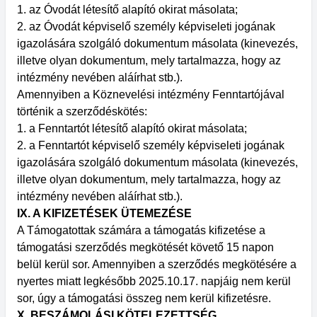
1. az Óvodát létesítő alapító okirat másolata;
2. az Óvodát képviselő személy képviseleti jogának
igazolására szolgáló dokumentum másolata (kinevezés,
illetve olyan dokumentum, mely tartalmazza, hogy az
intézmény nevében aláírhat stb.).
Amennyiben a Köznevelési intézmény Fenntartójával
történik a szerződéskötés:
1. a Fenntartót létesítő alapító okirat másolata;
2. a Fenntartót képviselő személy képviseleti jogának
igazolására szolgáló dokumentum másolata (kinevezés,
illetve olyan dokumentum, mely tartalmazza, hogy az
intézmény nevében aláírhat stb.).
IX. A KIFIZETÉSEK ÜTEMEZÉSE
A Támogatottak számára a támogatás kifizetése a
támogatási szerződés megkötését követő 15 napon
belül kerül sor. Amennyiben a szerződés megkötésére a
nyertes miatt legkésőbb 2025.10.17. napjáig nem kerül
sor, úgy a támogatási összeg nem kerül kifizetésre.
X. BESZÁMOLÁSI KÖTELEZETTSÉG