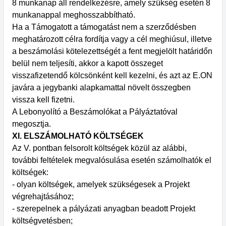
8 munkanap áll rendelkezésre, amely szükség esetén 8
munkanappal meghosszabbítható.
Ha a Támogatott a támogatást nem a szerződésben
meghatározott célra fordítja vagy a cél meghiúsul, illetve
a beszámolási kötelezettségét a fent megjelölt határidőn
belül nem teljesíti, akkor a kapott összeget
visszafizetendő kölcsönként kell kezelni, és azt az E.ON
javára a jegybanki alapkamattal növelt összegben
vissza kell fizetni.
A Lebonyolító a Beszámolókat a Pályáztatóval
megosztja.
XI. ELSZÁMOLHATÓ KÖLTSÉGEK
Az V. pontban felsorolt költségek közül az alábbi,
további feltételek megvalósulása esetén számolhatók el
költségek:
- olyan költségek, amelyek szükségesek a Projekt
végrehajtásához;
- szerepelnek a pályázati anyagban beadott Projekt
költségvetésben;