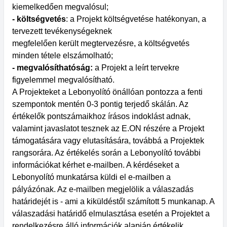
kiemelkedően megvalósul;
- költségvetés
: a Projekt költségvetése hatékonyan, a
tervezett tevékenységeknek
megfelelően került megtervezésre, a költségvetés
minden tétele elszámolható;
- megvalósíthatóság:
a Projekt a leírt tervekre
figyelemmel megvalósítható.
A Projekteket a Lebonyolító önállóan pontozza a fenti
szempontok mentén 0-3 pontig terjedő skálán. Az
értékelők pontszámaikhoz írásos indoklást adnak,
valamint javaslatot tesznek az E.ON részére a Projekt
támogatására vagy elutasítására, továbbá a Projektek
rangsorára. Az értékelés során a Lebonyolító további
információkat kérhet e-mailben. A kérdéseket a
Lebonyolító munkatársa küldi el e-mailben a
pályázónak. Az e-mailben megjelölik a válaszadás
határidejét is - ami a kiküldéstől számított 5 munkanap. A
válaszadási határidő elmulasztása esetén a Projektet a
rendelkezésre álló információk alapján értékelik.