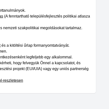
settanulmányok.
as
(A fenntartható településfejlesztés politikai atlasza
 és nemzeti szakpolitikai megoldásokat tartalmaz.
t
és a kitöltési űrlap formanyomtatványát.
men.
lentkezésenként legfeljebb egy alkalommal.
kérheti, hogy felvegyük Önnel a kapcsolatot, és
esztési projekt (EUI/UIA) vagy egy uniós partnerség
ol-reszletesen