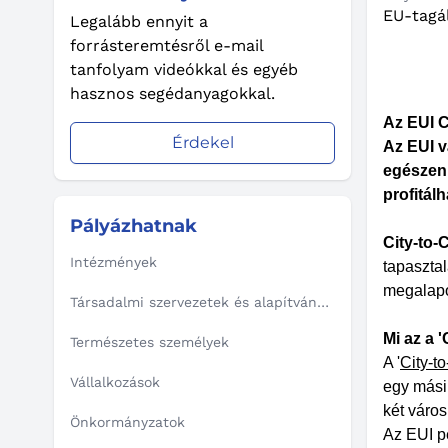
EU-tagá
Legalább ennyit a
forrásteremtésről e-mail
tanfolyam videókkal és egyéb
hasznos segédanyagokkal.
Az EUI C
Érdekel
Az EUI v
egészen 
profitál
Pályázhatnak
City-to-
Intézmények
tapasztal
megalap
Társadalmi szervezetek és alapítványok
Mi az a 
Természetes személyek
A '
City-t
Vállalkozások
egy mási
két város
Önkormányzatok
Az EUI pé