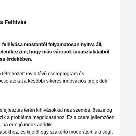
s Felhívás
 felhívása mostantól folyamatosan nyitva áll,
elentkezzen, hogy más városok tapasztalataiból
tása érdekében.
 létrehozott rövid távú csereprogram és
apcsolatokat a későbbi sikeres innovációs projektek
rosfejlesztés terén kihívásokkal néz szembe, összefog
ezik a probléma megoldásához. Ez a csere jellemzően
, ha erre jó indok adódik.
okhoz, és kijelöl egy szakértő moderátort, aki segít