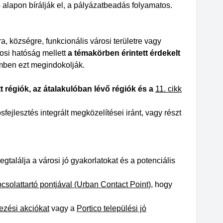
alapon bírálják el, a pályázatbeadás folyamatos.
ra, községre, funkcionális városi területre vagy
rosi hatóság mellett
a témakörben érintett érdekelt
mben ezt megindokolják.
t régiók, az átalakulóban lévő régiók és a
11. cikk
fejlesztés integrált megközelítései iránt, vagy részt
alálja a városi jó gyakorlatokat és a potenciális
pcsolattartó pontjával (Urban Contact Point)
, hogy
zési akciókat
vagy a
Portico települési jó