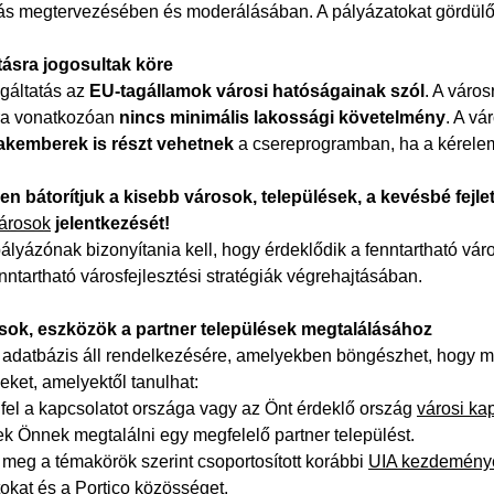
tás megtervezésében és moderálásában. A pályázatokat gördülő 
ásra jogosultak köre
lgáltatás az
EU-tagállamok városi hatóságainak szól
. A város
ra vonatkozóan
nincs minimális lakossági követelmény
. A vá
zakemberek is részt vehetnek
a csereprogramban, ha a kérele
n bátorítjuk a kisebb városok, települések, a kevésbé fejlet
városok
jelentkezését!
lyázónak bizonyítania kell, hogy érdeklődik a fenntartható város
nntartható városfejlesztési stratégiák végrehajtásában.
sok, eszközök a partner települések megtalálásához
adatbázis áll rendelkezésére, amelyekben böngészhet, hogy megt
eket, amelyektől tanulhat:
 fel a kapcsolatot országa vagy az Önt érdeklő ország
városi ka
ek Önnek megtalálni egy megfelelő partner települést.
 meg a témakörök szerint csoportosított korábbi
UIA kezdeménye
tokat
és a
Portico közösséget
.