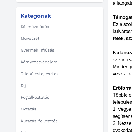
a látoga
Kategóriák
Támogat
Ez a szo
Közművelődés
külváros
Művészet
felek, s
Gyermek, ifjúság
Különöse
szerinti 
Környezetvédelem
Minden pá
Településfejlesztés
vesz a fe
Díj
Erőforrá
Többféle 
Foglalkoztatás
település
Oktatás
1. Vegye
segítsen
Kutatás-fejlesztés
2. Nézze
gyakorla