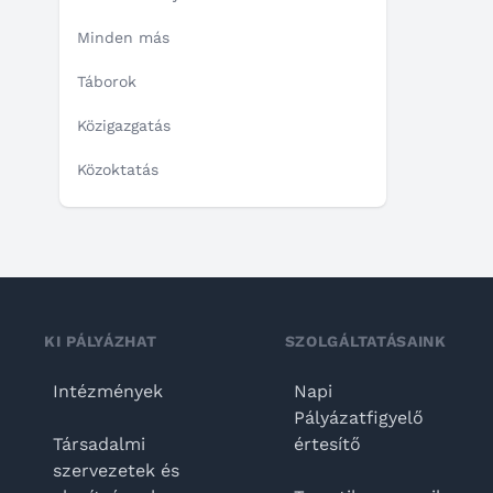
Minden más
Táborok
Közigazgatás
Közoktatás
KI PÁLYÁZHAT
SZOLGÁLTATÁSAINK
Intézmények
Napi
Pályázatfigyelő
Társadalmi
értesítő
szervezetek és