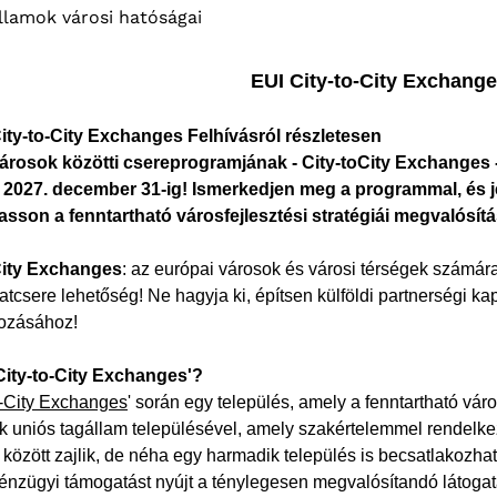
llamok városi hatóságai
EUI City-to-City Exchange
ity-to-City Exchanges Felhívásról részletesen
árosok közötti csereprogramjának - City-toCity Exchanges -
2027. december 31-ig! Ismerkedjen meg a programmal, és j
hasson a fenntartható városfejlesztési stratégiái megvalósí
City Exchanges
: az európai városok és városi térségek számára
atcsere lehetőség! Ne hagyja ki, építsen külföldi partnerségi k
ozásához!
'City-to-City Exchanges'?
o-City Exchanges
' során egy település, amely a fenntartható vá
k uniós tagállam településével, amely szakértelemmel rendelk
 között zajlik, de néha egy harmadik település is becsatlakozhat
nzügyi támogatást nyújt a ténylegesen megvalósítandó látogatás