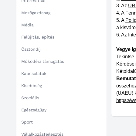
Informatika
3. Az
URB
Mezőgazdaság
4. A
Fenn
5. A
Poli
Média
a kisvár
6. Az
Int
Felújítás, építés
Ösztöndíj
Vegye ig
Tekintse
Működési támogatás
Kérdései
Kétoldalú
Kapcsolatok
Bemutatk
Kisebbség
összehoz
(UAEU) k
Szociális
https://w
Egészségügy
Sport
Vállalkozásfejlesztés