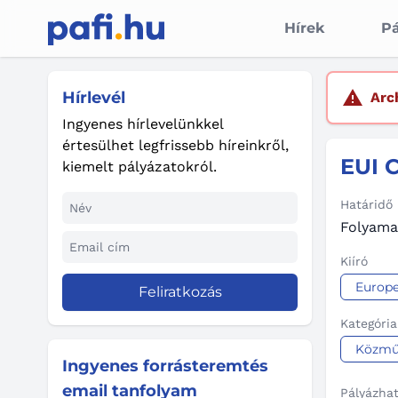
Hírek
Pá
Hírlevél
Arc
Ingyenes hírlevelünkkel
értesülhet legfrissebb híreinkről,
EUI C
kiemelt pályázatokról.
Határidő
Folyama
Kiíró
Europe
Feliratkozás
Kategória
Közmű
Ingyenes forrásteremtés
email tanfolyam
Pályázha