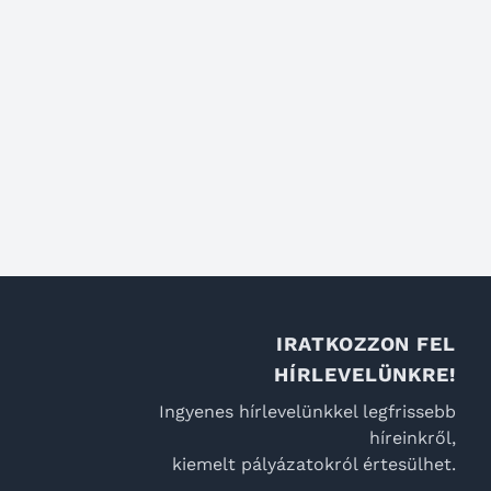
IRATKOZZON FEL
HÍRLEVELÜNKRE!
Ingyenes hírlevelünkkel legfrissebb
híreinkről,
kiemelt pályázatokról értesülhet.