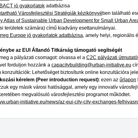
ACT jó gyakorlatok
adatbázisa
tartható Városfejlesztési Stratégiák kézikönyvé
ben található e
cy Atlas of Sustainable Urban Development for Small Urban Are
osi területek számára) című kiadvány esettanulmányai.
erreg Europe jó gyakorlatok adatbázisa
, amely helyi, regionális
énybe az EUI Állandó Titkárság támogató segítségét
 meg a pályázati csomagot: olvassa el a
C2C pályázati útmutató
vel forduljon hozzánk a
capacitybuilding@urban-initiative.eu
cí
 konzultációk: Lehetőséget biztosítunk online konzultációra je
ozási kérelem (Peer introduction request)
: ezen az
űrlapon
zuk egy másik városi hatósággal, amely egy innovatív városfejl
eretében megvalósuló városfejlesztési programot működtet.
ww.urban-initiative.eu/news/az-eui-city-city-exchanges-felhivasr