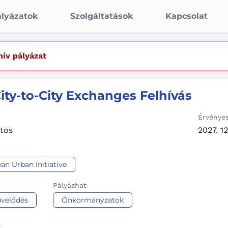
lyázatok
Szolgáltatások
Kapcsolat
hív pályázat
ity-to-City Exchanges Felhívás
Érvénye
tos
2027. 12
an Urban Initiative
Pályázhat
velődés
Önkormányzatok
t