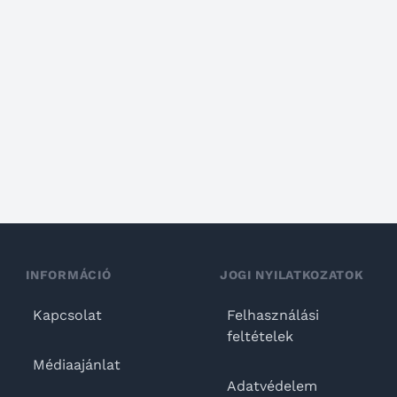
INFORMÁCIÓ
JOGI NYILATKOZATOK
Kapcsolat
Felhasználási
feltételek
Médiaajánlat
Adatvédelem