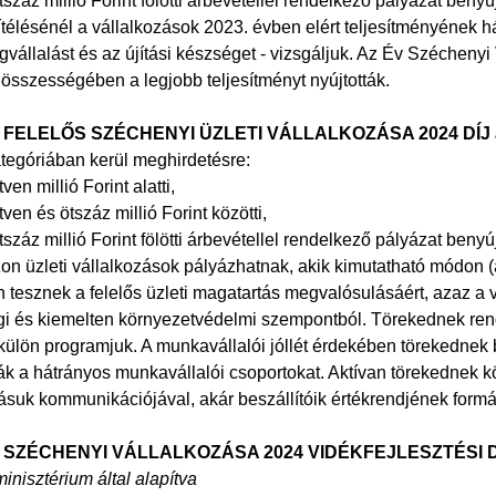
ötszáz millió Forint fölötti árbevétellel rendelkező pályázat beny
ítélésénél a vállalkozások 2023. évben elért teljesítményének h
gvállalást és az újítási készséget - vizsgáljuk. Az Év Szécheny
 összességében a legjobb teljesítményt nyújtották.
V FELELŐS SZÉCHENYI ÜZLETI VÁLLALKOZÁSA 2024 DÍJ az
tegóriában kerül meghirdetésre:
tven millió Forint alatti,
ötven és ötszáz millió Forint közötti,
ötszáz millió Forint fölötti árbevétellel rendelkező pályázat beny
zon üzleti vállalkozások pályázhatnak, akik kimutatható módon (
 tesznek a felelős üzleti magatartás megvalósulásáért, azaz a v
i és kiemelten környezetvédelmi szempontból. Törekednek rend
külön programjuk. A munkavállalói jóllét érdekében törekednek 
k a hátrányos munkavállalói csoportokat. Aktívan törekednek kör
ásuk kommunikációjával, akár beszállítóik értékrendjének formá
ÉV SZÉCHENYI VÁLLALKOZÁSA 2024 VIDÉKFEJLESZTÉSI D
inisztérium által alapítva