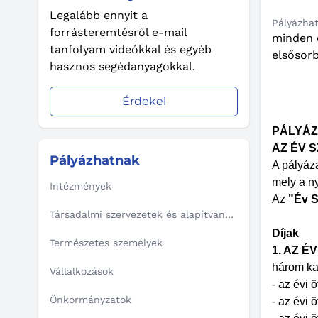
Legalább ennyit a
Pályázha
forrásteremtésről e-mail
minden o
tanfolyam videókkal és egyéb
elsősorb
hasznos segédanyagokkal.
Érdekel
PÁLYÁZ
AZ ÉV S
Pályázhatnak
A pályáz
mely a n
Intézmények
Az
"Év S
Társadalmi szervezetek és alapítványok
Díjak
Természetes személyek
1. AZ É
három ka
Vállalkozások
- az évi ö
Önkormányzatok
- az évi 