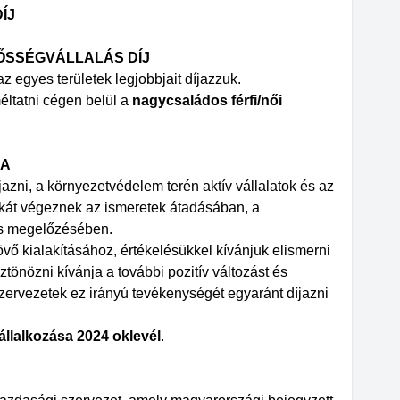
ÍJ
LŐSSÉGVÁLLALÁS DÍJ
z egyes területek legjobbjait díjazzuk.
éltatni cégen belül a
nagycsaládos férfi/női
JA
azni, a környezetvédelem terén aktív vállalatok és az
nkát végeznek az ismeretek átadásában, a
és megelőzésében.
vő kialakításához, értékelésükkel kívánjuk elismerni
tönözni kívánja a további pozitív változást és
 szervezetek ez irányú tevékenységét egyaránt díjazni
llalkozása 2024 oklevél
.