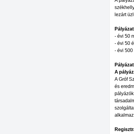
A pályáz
székhelly
lezárt üz
Pályázati
- évi 50 
- évi 50 
- évi 500
Pályázat
A pályáz
A Gróf Sz
és eredm
pályázók 
társadalm
szolgálta
alkalmaz
Regisztr