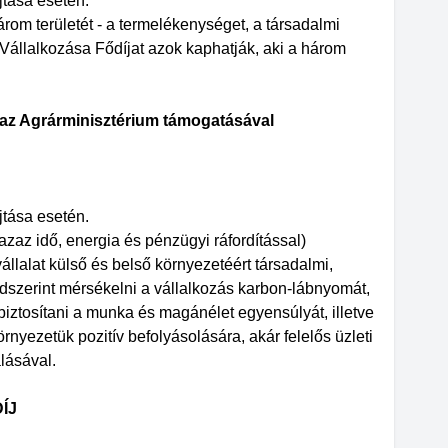
újtása esetén.
árom területét - a termelékenységet, a társadalmi
i Vállalkozása Fődíjat azok kaphatják, aki a három
 Agrárminisztérium támogatásával
újtása esetén.
azaz idő, energia és pénzügyi ráfordítással)
állalat külső és belső környezetéért társadalmi,
szerint mérsékelni a vállalkozás karbon-lábnyomát,
biztosítani a munka és magánélet egyensúlyát, illetve
nyezetük pozitív befolyásolására, akár felelős üzleti
lásával.
ÍJ