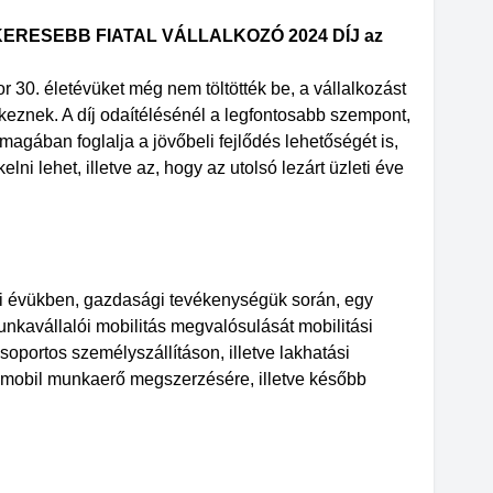
ERESEBB FIATAL VÁLLALKOZÓ 2024 DÍJ az
or 30. életévüket még nem töltötték be, a vállalkozást
lkeznek. A díj odaítélésénél a legfontosabb szempont,
magában foglalja a jövőbeli fejlődés lehetőségét is,
elni lehet, illetve az, hogy az utolsó lezárt üzleti éve
leti évükben, gazdasági tevékenységük során, egy
nkavállalói mobilitás megvalósulását mobilitási
portos személyszállításon, illetve lakhatási
a mobil munkaerő megszerzésére, illetve később