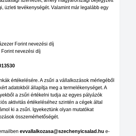
 gazdasági szervezet, amely magyarországi bejegyzett
i, üzleti tevékenységét. Valamint már legalább egy
zázezer Forint nevezési díj
 Forint nevezési díj
0013530
nkák értékelésére. A zsűri a vállalkozások mérlegéből
ért adatokból állapítja meg a termelékenységet. A
yekből a zsűri értékelni tudja az egyes pályázók
ciós aktivitás értékeléséhez szintén a cégek által
zámol ki a zsűri. Igyekeztünk olyan mutatókat
lkozások összemérhetőségét.
 emailben
evvallalkozasa@szechenyicsalad.hu
e-