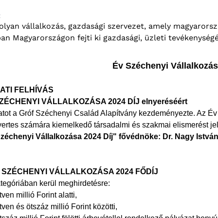
t
lyan vállalkozás, gazdasági szervezet, amely magyarorszá
an Magyarországon fejti ki gazdasági, üzleti tevékenység
Év Széchenyi Vállalkozás
ATI FELHÍVÁS
ZÉCHENYI VÁLLALKOZÁSA 2024 DÍJ elnyeréséért
atot a Gróf Széchenyi Család Alapítvány kezdeményezte. Az Év 
yertes számára kiemelkedő társadalmi és szakmai elismerést jel
zéchenyi Vállalkozása 2024 Díj" fővédnöke: Dr. Nagy Istvá
V SZÉCHENYI VÁLLALKOZÁSA 2024 FŐDÍJ
tegóriában kerül meghirdetésre:
tven millió Forint alatti,
ötven és ötszáz millió Forint közötti,