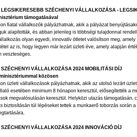
ÉV LEGSIKERESEBB SZÉCHENYI VÁLLALKOZÁSA - LEGSIK
nisztérium támogatásával
zon fiatal vállalkozók pályázhatnak, akik a pályázat benyújtásak
uk alapították, és abban jelenleg is többségi tulajdonnal rende
llalkozás olyan egyedi, innovatív ötletet valósítson meg, amely 
eltétel az is, hogy legyen már lezárt üzleti éve, amely alapján érték
n veszteséges.
V SZÉCHENYI VÁLLALKOZÁSA 2024 MOBILITÁSI DÍJ
rminisztériummal közösen
zon üzleti vállalkozások pályázhatnak, akik az utolsó lezárt üz
laló esetében minimum 8 hónapon keresztül, elősegítették a mu
sok megvalósulásán keresztül. Helyközi utazás támogatásán, cso
s biztosításán túl lépéseket tettek a munkaerő toborzás során 
gtartására.
V SZÉCHENYI VÁLLALKOZÁSA 2024 INNOVÁCIÓ DÍJ