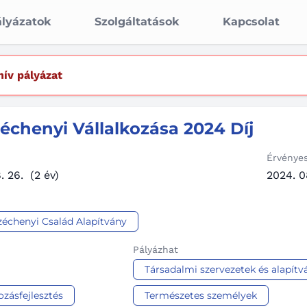
lyázatok
Szolgáltatások
Kapcsolat
hív pályázat
échenyi Vállalkozása 2024 Díj
Érvénye
. 26.
(2 év)
2024. 0
zéchenyi Család Alapítvány
Pályázhat
Társadalmi szervezetek és alapít
ozásfejlesztés
Természetes személyek