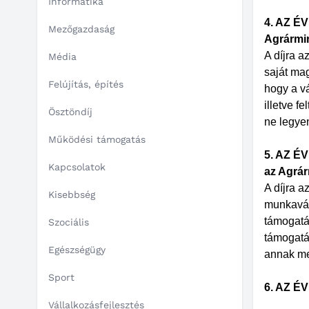
Informatika
4. AZ 
Mezőgazdaság
Agrármi
A díjra a
Média
saját mag
Felújítás, építés
hogy a vá
illetve f
Ösztöndíj
ne legye
Működési támogatás
5. AZ É
Kapcsolatok
az Agrá
A díjra a
Kisebbség
munkavál
támogatá
Szociális
támogatá
Egészségügy
annak me
Sport
6. AZ É
Vállalkozásfejlesztés