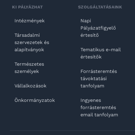
KI PÁLYÁZHAT
SZOLGÁLTATÁSAINK
Intézmények
Napi
Pályázatfigyelő
Társadalmi
értesítő
szervezetek és
alapítványok
Tematikus e-mail
értesítők
Természetes
személyek
Forrásteremtés
távoktatási
Vállalkozások
tanfolyam
Önkormányzatok
Ingyenes
forrásteremtés
email tanfolyam