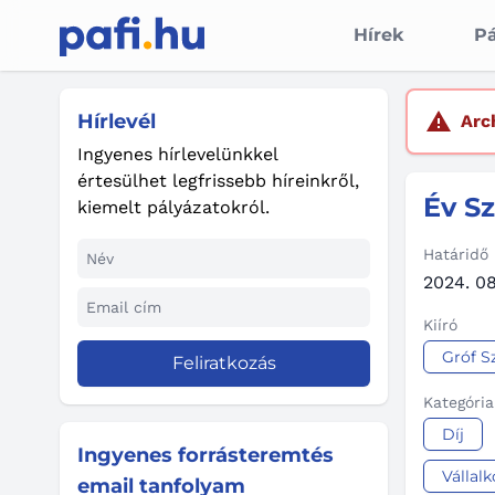
Hírek
Pá
Hírlevél
Arc
Ingyenes hírlevelünkkel
értesülhet legfrissebb híreinkről,
Év Sz
kiemelt pályázatokról.
Határidő
2024. 08
Kiíró
Gróf S
Feliratkozás
Kategória
Díj
Ingyenes forrásteremtés
Vállalk
email tanfolyam