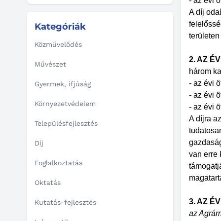
- az évi 
A díj oda
felelőssé
Kategóriák
területen
Közművelődés
2. AZ É
Művészet
három ka
- az évi ö
Gyermek, ifjúság
- az évi 
Környezetvédelem
- az évi 
A díjra a
Településfejlesztés
tudatosan
gazdaság
Díj
van erre 
Foglalkoztatás
támogatjá
magatart
Oktatás
3. AZ 
Kutatás-fejlesztés
az Agrárm