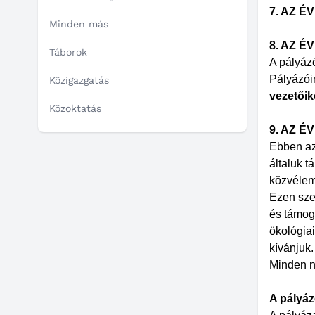
7. AZ 
Minden más
8. AZ 
Táborok
A pályázó
Pályázói
Közigazgatás
vezetőik
Közoktatás
9. AZ 
Ebben az 
általuk 
közvélem
Ezen sze
és támoga
ökológiai
kívánjuk.
Minden n
A pályáz