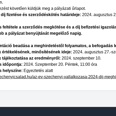
n.
ezést követően küldjük meg a pályázati űrlapot.
 díj fizetése és szerződéskötés határideje:
2024. augusztus 2
 feltétele a szerződés megkötése és a díj befizetési igazo
b a pályázat benyújtását megelőző napig.
táció beadása a meghirdetéstől folyamatos, a befogadás l
 értékelésének, minősítésének ideje:
2024. augusztus 27.-sz
 tájékoztatása az eredményről:
2024. szeptember 10.
s időpontja:
2024. Szeptember 20. Péntek, 11:00 óra
s helyszíne:
Egyeztetés alatt
szechenyicsalad.hu/az-ev-szechenyi-vallalkozasa-2024-dij-meghi