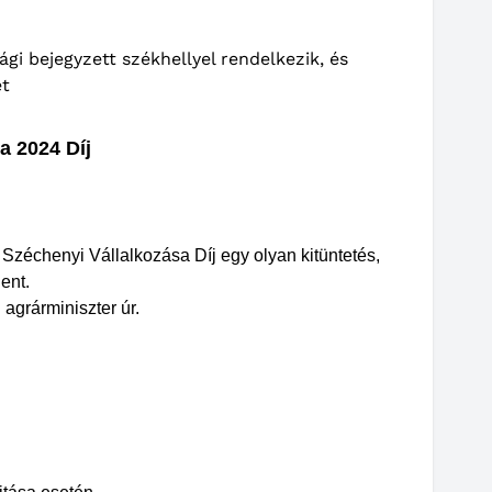
gi bejegyzett székhellyel rendelkezik, és
ét
a 2024 Díj
Széchenyi Vállalkozása Díj egy olyan kitüntetés,
ent.
n
agrárminiszter úr.