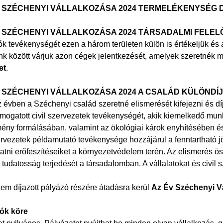
ÉV SZÉCHENYI VÁLLALKOZÁSA 2024 TERMELÉKENYSÉG D
ÉV SZÉCHENYI VÁLLALKOZÁSA 2024 TÁRSADALMI FELE
k tevékenységét ezen a három területen külön is értékeljük és a
nk között várjuk azon cégek jelentkezését, amelyek szeretnék m
et
.
ÉV SZÉCHENYI VÁLLALKOZÁSA 2024 A CSALÁD KÜLÖNDÍ
évben a Széchenyi család szeretné elismerését kifejezni és díj
támogatott civil szervezetek tevékenységét, akik kiemelkedő mu
ény formálásában, valamint az ökológiai károk enyhítésében 
rvezetek példamutató tevékenysége hozzájárul a fenntartható jö
tni erőfeszítéseiket a környezetvédelem terén. Az elismerés ösz
 tudatosság terjedését a társadalomban. A vállalatokat és civil
em díjazott pályázó részére átadásra kerül
Az Év Széchenyi Vá
ók köre