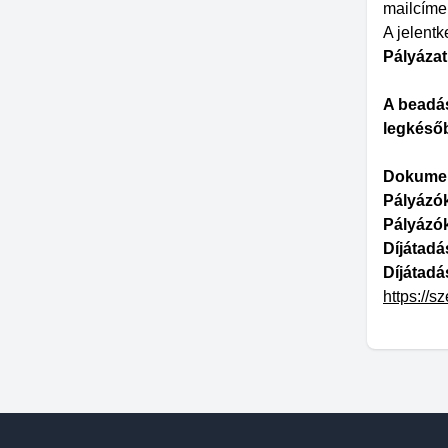
mailcíme
A jelentk
Pályázat
A beadás
legkésőb
Dokumen
Pályázók
Pályázók
Díjátadá
Díjátadá
https://