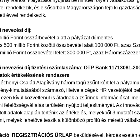
at nyilvános. Pályázatot nyújthat be minden olyan vállalkozás,
el rendelkezik, és elsősorban Magyarországon fejti ki gazdaság
leti évvel rendelkezik.
 nevezési díj:
millió Forint összárbevétel alatt a pályázat díjmentes
és 500 millió Forint közötti összbevétel alatt 100 000 Ft, azaz S
 millió Forint összbevétel felett 300 000 Ft, azaz Háromszázezer
i nevezési díj fizetési számlaszáma: OTP Bank 11713081-2
atok értékelésének rendszere
échenyi Család Alapítvány három tagú zsűrit kért fel a pályamu
ény-kimutatásából származó, illetve a cégek HR vezetőjétől bek
ezen kívül közvetlenül is átadnak a zsűrinek információkat, mel
i felelősségvállalás területén nyújtott teljesítményét. Az innová
tott adatok alapján történik az értékelés, melyekből 3 mutatót s
ni, melyek lehetővé teszik a különböző profilú és méretű válla
áció
:
REGISZTRÁCIÓS ŰRLAP
beküldésével, kérdés esetén