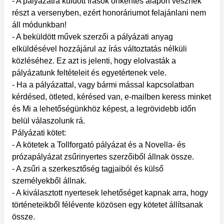
- A pályázatra küldött írások önkéntes alapon vesznek
részt a versenyben, ezért honoráriumot felajánlani nem
áll módunkban!
- A beküldött művek szerzői a pályázati anyag
elküldésével hozzájárul az írás változtatás nélküli
közléséhez. Ez azt is jelenti, hogy elolvasták a
pályázatunk feltételeit és egyetértenek vele.
- Ha a pályázattal, vagy bármi mással kapcsolatban
kérdésed, ötleted, kérésed van, e-mailben keress minket
és Mi a lehetőségünkhöz képest, a legrövidebb időn
belül válaszolunk rá.
Pályázati kötet:
- A kötetek a Tollforgató pályázat és a Novella- és
prózapályázat zsűrinyertes szerzőiből állnak össze.
- A zsűri a szerkesztőség tagjaiból és külső
személyekből állnak.
- A kiválasztott nyertesek lehetőséget kapnak arra, hogy
történeteikből félévente közösen egy kötetet állítsanak
össze.