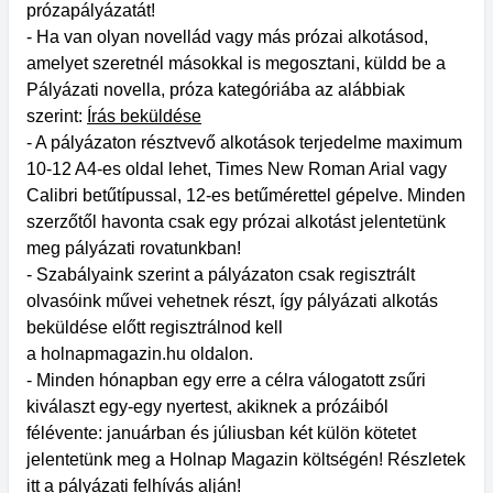
prózapályázatát!
- Ha van olyan novellád vagy más prózai alkotásod,
amelyet szeretnél másokkal is megosztani, küldd be a
Pályázati novella, próza kategóriába az alábbiak
szerint:
Írás beküldése
- A pályázaton résztvevő alkotások terjedelme maximum
10-12 A4-es oldal lehet, Times New Roman Arial vagy
Calibri betűtípussal, 12-es betűmérettel gépelve. Minden
szerzőtől havonta csak egy prózai alkotást jelentetünk
meg pályázati rovatunkban!
- Szabályaink szerint a pályázaton csak regisztrált
olvasóink művei vehetnek részt, így pályázati alkotás
beküldése előtt regisztrálnod kell
a holnapmagazin.hu oldalon.
- Minden hónapban egy erre a célra válogatott zsűri
kiválaszt egy-egy nyertest, akiknek a prózáiból
félévente: januárban és júliusban két külön kötetet
jelentetünk meg a Holnap Magazin költségén! Részletek
itt a pályázati felhívás alján!