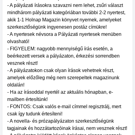
- A pályázati írásokra szavazni nem lehet, zsűri választ
mindhárom pályázati kategóriában további 2-2 nyertest,
akik 1-1 Holnap Magazin könyvet nyernek, amelyeket
szerkesztőségünk ingyenesen postáz címükre!
- A nyertesek névsora a Pályázati nyertesek menüben
olvasható!
- FIGYELEM: nagyobb mennyiségű írás esetén, a
beérkezett versek a pályázaton, érkezési sorrendben
vesznek részt!
- A pályázatokon csak olyan írások vehetnek részt,
amelyek előzőleg még nem szerepeltek magazinunk
oldalán!
- Ha az írásoddal nyertél az aktuális hónapban, e-
mailben értesítünk!
- FONTOS: Csak valós e-mail címmel regisztrálj, mert
csak így tudunk értesíteni!
- A novella- és prózapályázaton szerkesztőségünk
tagjainak és hozzátartozóinak írásai, nem vesznek részt!