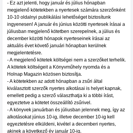
- Ez azt jelenti, hogy január és július hónapban
megjelenő kötetekben a nyertesek számára szerzőnként
10-10 oldalnyi publikálási lehetőséget biztosítunk
ingyenesen! A január és június közötti nyertesek írásai a
júliusban megjelenő kötetben szerepelnek, a július és
december közötti hónapok nyerteseinek írásai az
aktuális évet követő januári hónapban kerülnek
megjelentetésre.
- A megjelenő kötetek költségei nem a szerzőket terhelik.
A kötetek költségeit a Könyvműhely nyomda és a
Holnap Magazin közösen biztosítja.
- A kötetekben az adott hónapban a zsűri által
kiválasztott szerzők nyertes alkotásai is helyet kapnak,
emellett pedig a szerző választhatja ki a többi írást,
egyeztetve a kötetet összeállító zsűrivel.
- A könyvek januárban és júliusban jelennek meg, így az
alkotásokat június 10-ig, illetve december 10-ig kell
egyeztetésre elküldeni, kivétel a decemberi nyertes,
akinek a következő év január 10-ig.