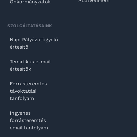
Adatvédelem
Önkormányzatok
SZOLGÁLTATÁSAINK
Napi Pályázatfigyelő
értesítő
Tematikus e-mail
értesítők
Forrásteremtés
távoktatási
tanfolyam
Ingyenes
forrásteremtés
email tanfolyam