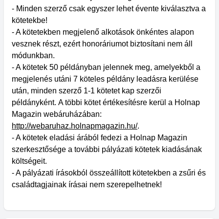
- Minden szerző csak egyszer lehet évente kiválasztva a
kötetekbe!
- A kötetekben megjelenő alkotások önkéntes alapon
vesznek részt, ezért honoráriumot biztosítani nem áll
módunkban.
- A kötetek 50 példányban jelennek meg, amelyekből a
megjelenés utáni 7 köteles példány leadásra kerülése
után, minden szerző 1-1 kötetet kap szerzői
példányként. A többi kötet értékesítésre kerül a Holnap
Magazin webáruházában:
http://webaruhaz.holnapmagazin.hu/
.
- A kötetek eladási árából fedezi a Holnap Magazin
szerkesztősége a további pályázati kötetek kiadásának
költségeit.
- A pályázati írásokból összeállított kötetekben a zsűri és
családtagjainak írásai nem szerepelhetnek!