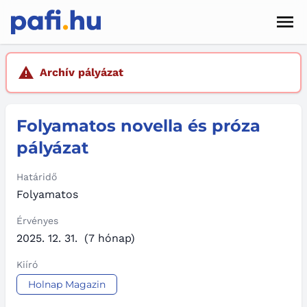
Men
Hírek
Archív pályázat
Pályázatok
Folyamatos novella és próza
Szolgáltatások
pályázat
Kapcsolat
Határidő
Sötét mód
Folyamatos
Érvényes
2025. 12. 31.
(7 hónap)
Kiíró
Holnap Magazin