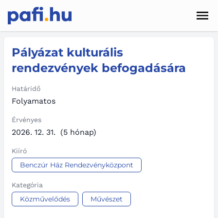
Men
Hírek
Pályázat kulturális
rendezvények befogadására
Pályázatok
Szolgáltatások
Határidő
Folyamatos
Kapcsolat
Érvényes
2026. 12. 31.
(5 hónap)
Sötét mód
Kiíró
Benczúr Ház Rendezvényközpont
Kategória
Közművelődés
Művészet