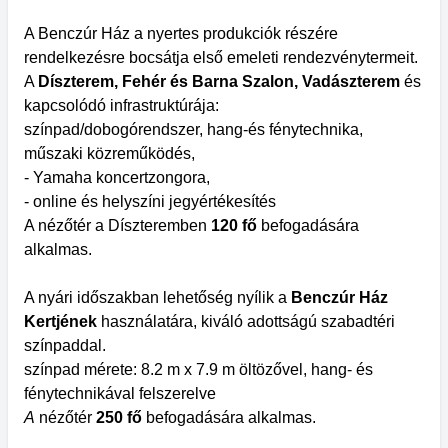
A Benczúr Ház a nyertes produkciók részére
rendelkezésre bocsátja első emeleti rendezvénytermeit.
A
Díszterem, Fehér és Barna Szalon, Vadászterem
és
kapcsolódó infrastruktúrája:
színpad/dobogórendszer, hang-és fénytechnika,
műszaki közreműködés,
- Yamaha koncertzongora,
- online és helyszíni jegyértékesítés
A nézőtér a Díszteremben
120 fő
befogadására
alkalmas.
A nyári időszakban lehetőség nyílik a
Benczúr Ház
Kertjének
használatára, kiváló adottságú szabadtéri
színpaddal.
színpad mérete: 8.2 m x 7.9 m öltözővel, hang- és
fénytechnikával felszerelve
A
nézőtér
250 fő
befogadására alkalmas.