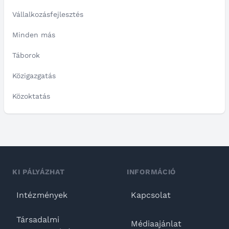
Vállalkozásfejlesztés
Minden más
Táborok
Közigazgatás
Közoktatás
KI PÁLYÁZHAT
INFORMÁCIÓ
Intézmények
Kapcsolat
Társadalmi
Médiaajánlat