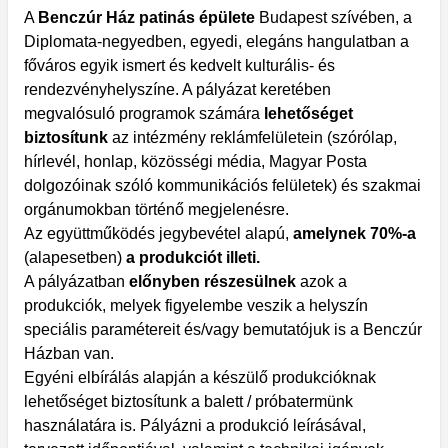
A
Benczúr Ház patinás épülete
Budapest szívében, a
Diplomata-negyedben, egyedi, elegáns hangulatban a
főváros egyik ismert és kedvelt kulturális- és
rendezvényhelyszíne. A pályázat keretében
megvalósuló programok számára
lehetőséget
biztosítunk
az intézmény reklámfelületein (szórólap,
hírlevél, honlap, közösségi média, Magyar Posta
dolgozóinak szóló kommunikációs felületek) és szakmai
orgánumokban történő megjelenésre.
Az együttműködés jegybevétel alapú,
amelynek 70%-a
(alapesetben)
a produkciót illeti.
A pályázatban
előnyben részesülnek
azok a
produkciók, melyek figyelembe veszik a helyszín
speciális paramétereit és/vagy bemutatójuk is a Benczúr
Házban van.
Egyéni elbírálás alapján a készülő produkcióknak
lehetőséget biztosítunk a balett / próbatermünk
használatára is. Pályázni a produkció leírásával,