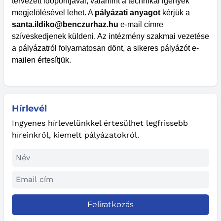
tervezett időpontjával, valamint a technikai igények
megjelölésével lehet. A
pályázati anyagot
kérjük a
santa.ildiko@benczurhaz.hu
e-mail címre
szíveskedjenek küldeni. Az intézmény szakmai vezetése
a pályázatról folyamatosan dönt, a sikeres pályázót e-
mailen értesítjük.
Hírlevél
Ingyenes hírlevelünkkel értesülhet legfrissebb
híreinkről, kiemelt pályázatokról.
Feliratkozás