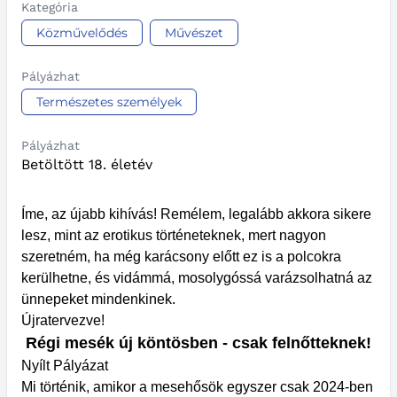
Kategória
Közművelődés
Művészet
Pályázhat
Természetes személyek
Pályázhat
Betöltött 18. életév
Íme, az újabb kihívás! Remélem, legalább akkora sikere
lesz, mint az erotikus történeteknek, mert nagyon
szeretném, ha még karácsony előtt ez is a polcokra
kerülhetne, és vidámmá, mosolygóssá varázsolhatná az
ünnepeket mindenkinek.
Újratervezve!
Régi mesék új köntösben - csak felnőtteknek!
Nyílt Pályázat
Mi történik, amikor a mesehősök egyszer csak 2024-ben