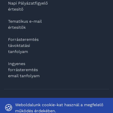
Napi Pályázatfigyelő
értesítő
Tematikus e-mail
értesítők
Forrásteremtés
távoktatási
tanfolyam
Ingyenes
forrásteremtés
email tanfolyam
Facebook
Weboldalunk cookie-kat használ a megfelelő
🍪
működés érdekében.