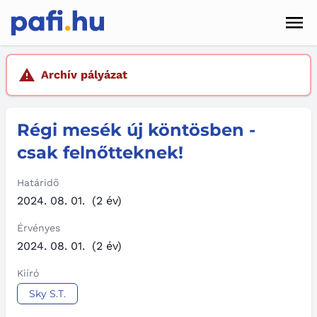
Men
Hírek
Archív pályázat
Pályázatok
Régi mesék új köntösben -
Szolgáltatások
csak felnőtteknek!
Kapcsolat
Határidő
Sötét mód
2024. 08. 01.
(2 év)
Érvényes
2024. 08. 01.
(2 év)
Kiíró
Sky S.T.