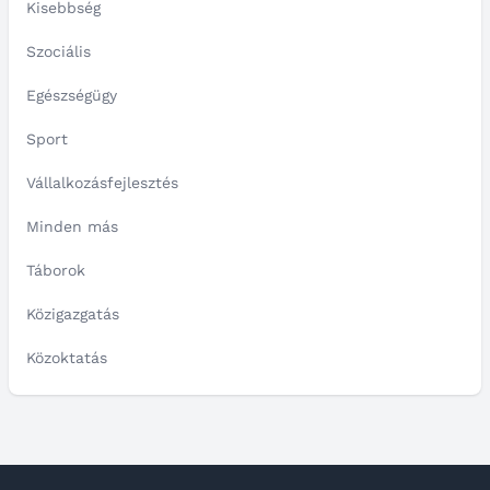
Kisebbség
Szociális
Egészségügy
Sport
Vállalkozásfejlesztés
Minden más
Táborok
Közigazgatás
Közoktatás