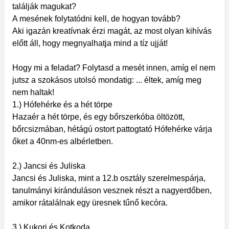
találják magukat?
A mesének folytatódni kell, de hogyan tovább?
Aki igazán kreatívnak érzi magát, az most olyan kihívás
előtt áll, hogy megnyalhatja mind a tíz ujját!
Hogy mi a feladat? Folytasd a mesét innen, amíg el nem
jutsz a szokásos utolsó mondatig: ... éltek, amíg meg
nem haltak!
1.) Hófehérke és a hét törpe
Hazaér a hét törpe, és egy bőrszerkóba öltözött,
bőrcsizmában, hétágú ostort pattogtató Hófehérke várja
őket a 40nm-es albérletben.
2.) Jancsi és Juliska
Jancsi és Juliska, mint a 12.b osztály szerelmespárja,
tanulmányi kiránduláson vesznek részt a nagyerdőben,
amikor rátalálnak egy üresnek tűnő kecóra.
3.) Kukori és Kotkoda