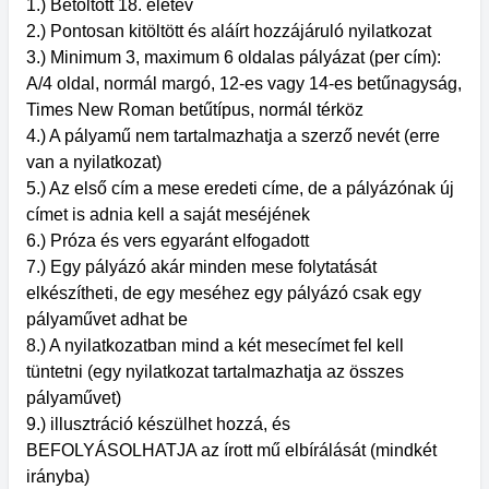
1.) Betöltött 18. életév
2.) Pontosan kitöltött és aláírt hozzájáruló nyilatkozat
3.) Minimum 3, maximum 6 oldalas pályázat (per cím):
A/4 oldal, normál margó, 12-es vagy 14-es betűnagyság,
Times New Roman betűtípus, normál térköz
4.) A pályamű nem tartalmazhatja a szerző nevét (erre
van a nyilatkozat)
5.) Az első cím a mese eredeti címe, de a pályázónak új
címet is adnia kell a saját meséjének
6.) Próza és vers egyaránt elfogadott
7.) Egy pályázó akár minden mese folytatását
elkészítheti, de egy meséhez egy pályázó csak egy
pályaművet adhat be
8.) A nyilatkozatban mind a két mesecímet fel kell
tüntetni (egy nyilatkozat tartalmazhatja az összes
pályaművet)
9.) illusztráció készülhet hozzá, és
BEFOLYÁSOLHATJA az írott mű elbírálását (mindkét
irányba)