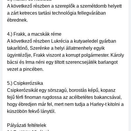
A következő részben a szereplők a szemétdomb helyett
a zárt ketreces tartási technológia fellegvárában
ébrednek.
4.) Frakk, a macskák réme
A következő részben Lukrécia a kutyaeledel gyárban
takarítónő, Szerénke a helyi állatmenhely egyik
ügyintézője, Frakk viszont a korrupt polgármester. Károly
bácsi és Irma néni egy tiltott szerencsejáték barlangot
vezet a pincében.
5.) Csipkerózsika
Csipkerózsikát egy sörszagú, borostás képű, kopasz
fejű férfi finoman rugdossa az acélbetétes bakancsával,
hogy ébredjen már fel, mert nem tudja a Harley-t kitolni a
küszöbön fekvő lánytól.
Pályázati feltételek