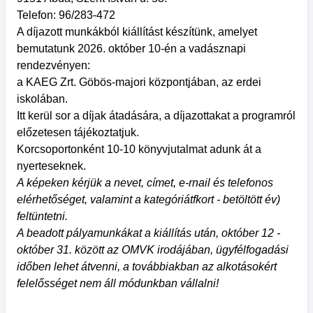
Telefon: 96/283-472
A díjazott munkákból kiállítást készítünk, amelyet
bemutatunk 2026. október 10-én a vadásznapi
rendezvényen:
a KAEG Zrt. Göbös-majori központjában, az erdei
iskolában.
Itt kerül sor a díjak átadására, a díjazottakat a programról
előzetesen tájékoztatjuk.
Korcsoportonként 10-10 könyvjutalmat adunk át a
nyerteseknek.
A képeken kérjük a nevet, címet, e-rnail és telefonos
elérhetőséget, valamint a kategóriátfkort - betöltött év)
feltüntetni.
A beadott pályamunkákat a kiállítás után, október 12 -
október 31. között az OMVK irodájában, ügyfélfogadási
időben lehet átvenni, a továbbiakban az alkotásokért
felelősséget nem áll módunkban vállalni!