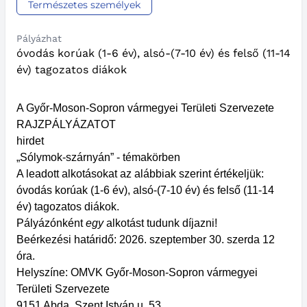
Természetes személyek
Pályázhat
óvodás korúak (1-6 év), alsó-(7-10 év) és felső (11-14
év) tagozatos diákok
A Győr-Moson-Sopron vármegyei Területi Szervezete
RAJZPÁLYÁZATOT
hirdet
„Sólymok-szárnyán” - témakörben
A leadott alkotásokat az alábbiak szerint értékeljük:
óvodás korúak (1-6 év), alsó-(7-10 év) és felső (11-14
év) tagozatos diákok.
Pályázónként
egy
alkotást tudunk díjazni!
Beérkezési határidő: 2026. szeptember 30. szerda 12
óra.
Helyszíne: OMVK Győr-Moson-Sopron vármegyei
Területi Szervezete
9151 Abda, Szent István u. 53.