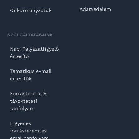
Adatvédelem
Önkormányzatok
SZOLGÁLTATÁSAINK
Napi Pályázatfigyelő
értesítő
Tematikus e-mail
értesítők
Forrásteremtés
távoktatási
tanfolyam
Ingyenes
forrásteremtés
email tanfolyam