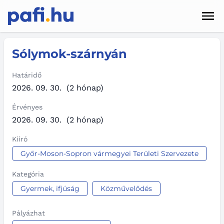
Men
Hírek
Sólymok-szárnyán
Pályázatok
Határidő
2026. 09. 30.
(2 hónap)
Szolgáltatások
Érvényes
Kapcsolat
2026. 09. 30.
(2 hónap)
Kiíró
Sötét mód
Győr-Moson-Sopron vármegyei Területi Szervezete
Kategória
Gyermek, ifjúság
Közművelődés
Pályázhat