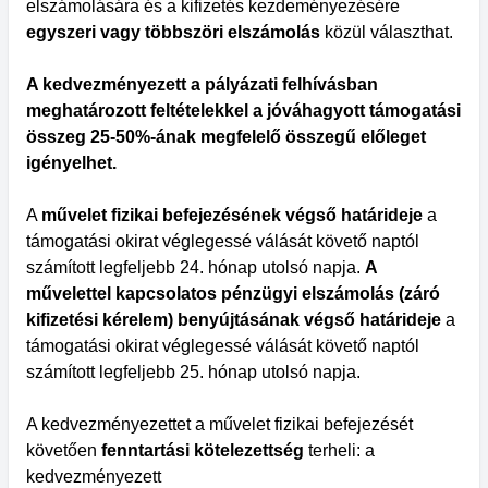
elszámolására és a kifizetés kezdeményezésére
egyszeri vagy többszöri elszámolás
közül választhat.
A kedvezményezett a pályázati felhívásban
meghatározott feltételekkel a jóváhagyott támogatási
összeg 25-50%-ának megfelelő összegű előleget
igényelhet.
A
művelet fizikai befejezésének végső határideje
a
támogatási okirat véglegessé válását követő naptól
számított legfeljebb 24. hónap utolsó napja.
A
művelettel kapcsolatos pénzügyi elszámolás (záró
kifizetési kérelem) benyújtásának végső határideje
a
támogatási okirat véglegessé válását követő naptól
számított legfeljebb 25. hónap utolsó napja.
A kedvezményezettet a művelet fizikai befejezését
követően
fenntartási kötelezettség
terheli: a
kedvezményezett