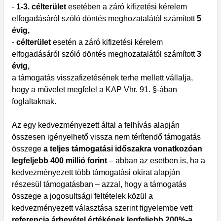
-
1-3. célterület
esetében a záró kifizetési kérelem
elfogadásáról szóló döntés meghozatalától számított
5
évig,
-
célterület
esetén a záró kifizetési kérelem
elfogadásáról szóló döntés meghozatalától számított
3
évig,
a támogatás visszafizetésének terhe mellett vállalja,
hogy a művelet megfelel a KAP Vhr. 91. §-ában
foglaltaknak.
Az egy kedvezményezett által a felhívás alapján
összesen igényelhető vissza nem térítendő támogatás
összege
a teljes támogatási időszakra vonatkozóan
legfeljebb 400 millió forint
– abban az esetben is, ha a
kedvezményezett több támogatási okirat alapján
részesül támogatásban – azzal, hogy a támogatás
összege a jogosultsági feltételek közül a
kedvezményezett választása szerint figyelembe vett
referencia árbevétel értékének legfeljebb 200%-a