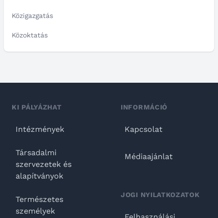
Közigazgatás
Közoktatás
KI PÁLYÁZHAT
INFORMÁCIÓ
Intézmények
Kapcsolat
Társadalmi
Médiaajánlat
szervezetek és
alapítványok
JOGI NYILATKOZATOK
Természetes
személyek
Felhasználási