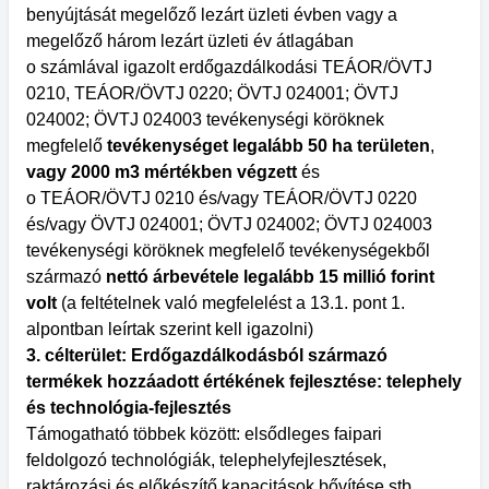
benyújtását megelőző lezárt üzleti évben vagy a
megelőző három lezárt üzleti év átlagában
o számlával igazolt erdőgazdálkodási TEÁOR/ÖVTJ
0210, TEÁOR/ÖVTJ 0220; ÖVTJ 024001; ÖVTJ
024002; ÖVTJ 024003 tevékenységi köröknek
megfelelő
tevékenységet legalább 50 ha területen
,
vagy
2000 m3 mértékben végzett
és
o TEÁOR/ÖVTJ 0210 és/vagy TEÁOR/ÖVTJ 0220
és/vagy ÖVTJ 024001; ÖVTJ 024002; ÖVTJ 024003
tevékenységi köröknek megfelelő tevékenységekből
származó
nettó árbevétele legalább 15 millió forint
volt
(a feltételnek való megfelelést a 13.1. pont 1.
alpontban leírtak szerint kell igazolni)
3. célterület: Erdőgazdálkodásból származó
termékek hozzáadott értékének fejlesztése: telephely
és technológia-fejlesztés
Támogatható többek között: elsődleges faipari
feldolgozó technológiák, telephelyfejlesztések,
raktározási és előkészítő kapacitások bővítése stb.