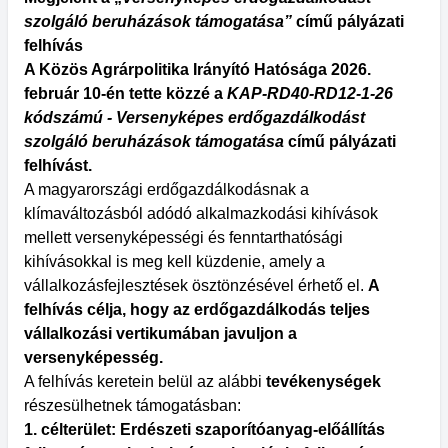
szolgáló beruházások támogatása”
című pályázati
felhívás
A Közös Agrárpolitika Irányító Hatósága 2026.
február 10-én tette közzé a
KAP-RD40-RD12-1-26
kódszámú - Versenyképes erdőgazdálkodást
szolgáló beruházások támogatása
című pályázati
felhívást.
A magyarországi erdőgazdálkodásnak a
klímaváltozásból adódó alkalmazkodási kihívások
mellett versenyképességi és fenntarthatósági
kihívásokkal is meg kell küzdenie, amely a
vállalkozásfejlesztések ösztönzésével érhető el.
A
felhívás célja, hogy az erdőgazdálkodás teljes
vállalkozási vertikumában javuljon a
versenyképesség.
A felhívás keretein belül az alábbi
tevékenységek
részesülhetnek támogatásban:
1. célterület: Erdészeti szaporítóanyag-előállítás