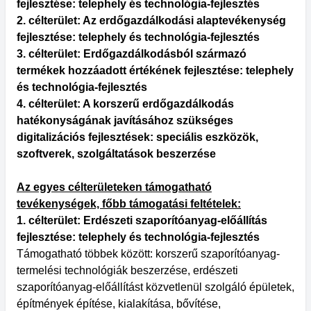
fejlesztése: telephely és technológia-fejlesztés
2. célterület: Az erdőgazdálkodási alaptevékenység
fejlesztése: telephely és technológia-fejlesztés
3. célterület: Erdőgazdálkodásból származó
termékek hozzáadott értékének fejlesztése: telephely
és technológia-fejlesztés
4. célterület: A korszerű erdőgazdálkodás
hatékonyságának javításához szükséges
digitalizációs fejlesztések: speciális eszközök,
szoftverek, szolgáltatások beszerzése
Az egyes célterületeken támogatható
tevékenységek, főbb támogatási feltételek:
1. célterület: Erdészeti szaporítóanyag-előállítás
fejlesztése: telephely és technológia-fejlesztés
Támogatható többek között: korszerű szaporítóanyag-
termelési technológiák beszerzése, erdészeti
szaporítóanyag-előállítást közvetlenül szolgáló épületek,
építmények építése, kialakítása, bővítése,