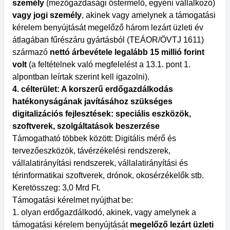
személy
(mezőgazdasági őstermelő, egyéni vállalkozó)
vagy jogi személy
, akinek vagy amelynek a támogatási
kérelem benyújtását megelőző három lezárt üzleti év
átlagában fűrészáru gyártásból (TEÁOR/ÖVTJ 1611)
származó
nettó árbevétele legalább 15 millió forint
volt
(a feltételnek való megfelelést a 13.1. pont 1.
alpontban leírtak szerint kell igazolni).
4. célterület: A korszerű erdőgazdálkodás
hatékonyságának javításához szükséges
digitalizációs fejlesztések: speciális eszközök,
szoftverek, szolgáltatások beszerzése
Támogatható többek között: Digitális mérő és
tervezőeszközök, távérzékelési rendszerek,
vállalatirányítási rendszerek, vállalatirányítási és
térinformatikai szoftverek, drónok, okosérzékelők stb.
Keretösszeg: 3,0 Mrd Ft.
Támogatási kérelmet nyújthat be:
1. olyan erdőgazdálkodó, akinek, vagy amelynek a
támogatási kérelem benyújtását
megelőző lezárt üzleti