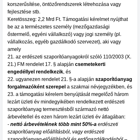
korszerűsítése, öntözőrendszerek létrehozása vagy
fejlesztése stb.
Keretösszeg: 2,2 Mrd Ft. Támogatási kérelmet nyújthat
be az a természetes személy (mezőgazdasági
őstermelő, egyéni vállalkozó) vagy jogi személy (pl.
vállalkozás, egyéb gazdálkodó szervezet), aki vagy
amely
21. az erdészeti szaporítóanyagokról szóló 110/2003 (X.
21.) FM rendelet 17. § alapján
csemetekerti
engedéllyel rendelkezik
, és
22. ugyanezen rendelet 21. §-a alapján
szaporítóanyag
forgalmazóként szerepel
a szakmai névjegyzékben, és
23. a támogatási kérelem benyújtását megelőző három
lezárt üzleti év mindegyikében rendelkezett erdészeti
szaporítóanyag termesztésből származó nettó
árbevétellel és ezen három lezárt üzleti év átlagában:
-
nettó árbevételének több mint 50%-a
erdészeti
szaporítóanyag előállításból, vagy erdészeti
szaporítóanyag-előállításból és erdőgazdálkodásból
–