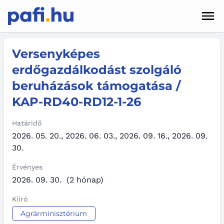
Men
Hírek
Versenyképes
erdőgazdálkodást szolgáló
Pályázatok
beruházások támogatása /
Szolgáltatások
KAP-RD40-RD12-1-26
Kapcsolat
Határidő
2026. 05. 20., 2026. 06. 03., 2026. 09. 16., 2026. 09.
Sötét mód
30.
Érvényes
2026. 09. 30.
(2 hónap)
Kiíró
Agrárminisztérium