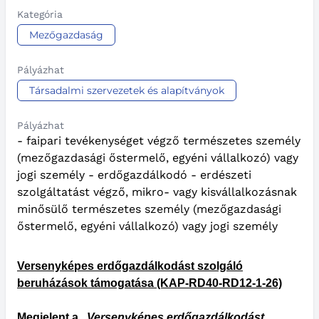
Kategória
Mezőgazdaság
Pályázhat
Társadalmi szervezetek és alapítványok
Pályázhat
- faipari tevékenységet végző természetes személy
(mezőgazdasági őstermelő, egyéni vállalkozó) vagy
jogi személy - erdőgazdálkodó - erdészeti
szolgáltatást végző, mikro- vagy kisvállalkozásnak
minősülő természetes személy (mezőgazdasági
őstermelő, egyéni vállalkozó) vagy jogi személy
Versenyképes erdőgazdálkodást szolgáló
beruházások támogatása (KAP-RD40-RD12-1-26)
Megjelent a „
Versenyképes erdőgazdálkodást