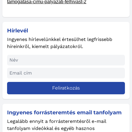
tamogatasa-cimu-palyazati-felhivast-2
Hírlevél
Ingyenes hírlevelünkkel értesülhet legfrissebb
híreinkről, kiemelt pályázatokról.
Feliratkozás
Ingyenes forrásteremtés email tanfolyam
Legalább ennyit a forrásteremtésről e-mail
tanfolyam videókkal és egyéb hasznos