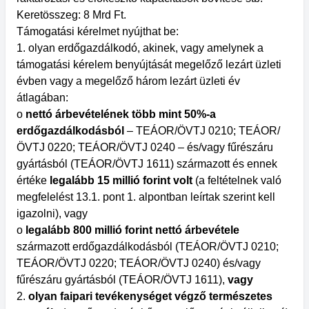
Keretösszeg: 8 Mrd Ft.
Támogatási kérelmet nyújthat be:
1. olyan erdőgazdálkodó, akinek, vagy amelynek a
támogatási kérelem benyújtását megelőző lezárt üzleti
évben vagy a megelőző három lezárt üzleti év
átlagában:
o
nettó árbevételének több mint 50%-a
erdőgazdálkodásból
– TEÁOR/ÖVTJ 0210; TEÁOR/
ÖVTJ 0220; TEÁOR/ÖVTJ 0240 – és/vagy fűrészáru
gyártásból (TEÁOR/ÖVTJ 1611) származott és ennek
értéke
legalább 15 millió forint volt
(a feltételnek való
megfelelést 13.1. pont 1. alpontban leírtak szerint kell
igazolni), vagy
o
legalább 800 millió forint nettó árbevétele
származott erdőgazdálkodásból (TEÁOR/ÖVTJ 0210;
TEÁOR/ÖVTJ 0220; TEÁOR/ÖVTJ 0240) és/vagy
fűrészáru gyártásból (TEÁOR/ÖVTJ 1611),
vagy
2.
olyan faipari tevékenységet végző természetes