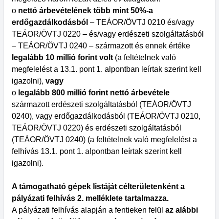
o
nettó árbevételének több mint 50%-a
erdőgazdálkodásból
– TEÁOR/ÖVTJ 0210 és/vagy
TEÁOR/ÖVTJ 0220 – és/vagy erdészeti szolgáltatásból
– TEÁOR/ÖVTJ 0240 – származott és ennek értéke
legalább 10 millió forint volt
(a feltételnek való
megfelelést a 13.1. pont 1. alpontban leírtak szerint kell
igazolni),
vagy
o
legalább 800 millió forint nettó árbevétele
származott erdészeti szolgáltatásból (TEÁOR/ÖVTJ
0240), vagy erdőgazdálkodásból (TEÁOR/ÖVTJ 0210,
TEÁOR/ÖVTJ 0220) és erdészeti szolgáltatásból
(TEÁOR/ÖVTJ 0240) (a feltételnek való megfelelést a
felhívás 13.1. pont 1. alpontban leírtak szerint kell
igazolni).
A támogatható gépek listáját célterületenként a
pályázati felhívás 2. melléklete tartalmazza.
A pályázati felhívás alapján a fentieken felül
az alábbi