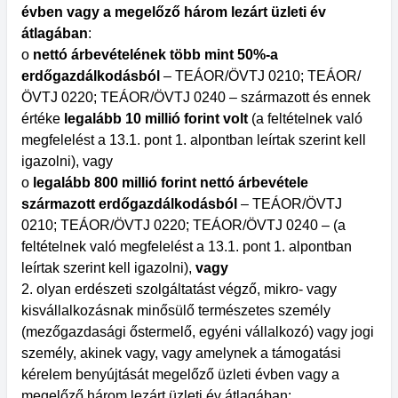
évben vagy a megelőző három lezárt üzleti év
átlagában
:
o
nettó árbevételének több mint 50%-a
erdőgazdálkodásból
– TEÁOR/ÖVTJ 0210; TEÁOR/
ÖVTJ 0220; TEÁOR/ÖVTJ 0240 – származott és ennek
értéke
legalább 10 millió forint volt
(a feltételnek való
megfelelést a 13.1. pont 1. alpontban leírtak szerint kell
igazolni), vagy
o
legalább 800 millió forint nettó árbevétele
származott erdőgazdálkodásból
– TEÁOR/ÖVTJ
0210; TEÁOR/ÖVTJ 0220; TEÁOR/ÖVTJ 0240 – (a
feltételnek való megfelelést a 13.1. pont 1. alpontban
leírtak szerint kell igazolni),
vagy
2. olyan erdészeti szolgáltatást végző, mikro- vagy
kisvállalkozásnak minősülő természetes személy
(mezőgazdasági őstermelő, egyéni vállalkozó) vagy jogi
személy, akinek vagy, vagy amelynek a támogatási
kérelem benyújtását megelőző üzleti évben vagy a
megelőző három lezárt üzleti év átlagában: