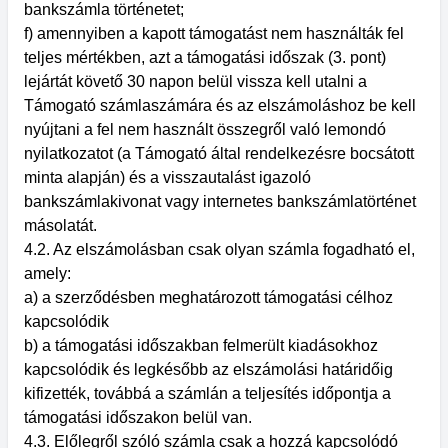
bankszámla történetet;
f) amennyiben a kapott támogatást nem használták fel
teljes mértékben, azt a támogatási időszak (3. pont)
lejártát követő 30 napon belül vissza kell utalni a
Támogató számlaszámára és az elszámoláshoz be kell
nyújtani a fel nem használt összegről való lemondó
nyilatkozatot (a Támogató által rendelkezésre bocsátott
minta alapján) és a visszautalást igazoló
bankszámlakivonat vagy internetes bankszámlatörténet
másolatát.
4.2. Az elszámolásban csak olyan számla fogadható el,
amely:
a) a szerződésben meghatározott támogatási célhoz
kapcsolódik
b) a támogatási időszakban felmerült kiadásokhoz
kapcsolódik és legkésőbb az elszámolási határidőig
kifizették, továbbá a számlán a teljesítés időpontja a
támogatási időszakon belül van.
4.3. Előlegről szóló számla csak a hozzá kapcsolódó