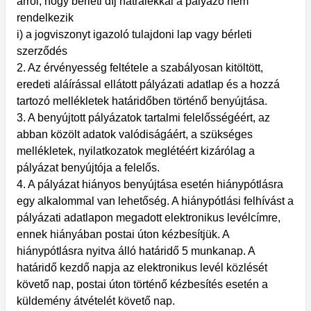
arról, hogy bérleti díj hátralékkal a pályázó nem
rendelkezik
i) a jogviszonyt igazoló tulajdoni lap vagy bérleti
szerződés
2. Az érvényesség feltétele a szabályosan kitöltött,
eredeti aláírással ellátott pályázati adatlap és a hozzá
tartozó mellékletek határidőben történő benyújtása.
3. A benyújtott pályázatok tartalmi felelősségéért, az
abban közölt adatok valódiságáért, a szükséges
mellékletek, nyilatkozatok meglétéért kizárólag a
pályázat benyújtója a felelős.
4. A pályázat hiányos benyújtása esetén hiánypótlásra
egy alkalommal van lehetőség. A hiánypótlási felhívást a
pályázati adatlapon megadott elektronikus levélcímre,
ennek hiányában postai úton kézbesítjük. A
hiánypótlásra nyitva álló határidő 5 munkanap. A
határidő kezdő napja az elektronikus levél közlését
követő nap, postai úton történő kézbesítés esetén a
küldemény átvételét követő nap.