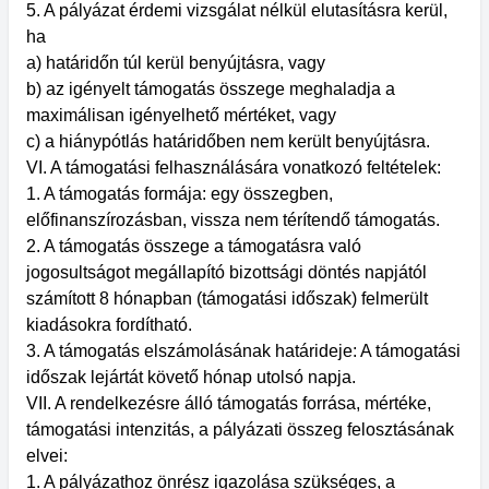
5. A pályázat érdemi vizsgálat nélkül elutasításra kerül,
ha
a) határidőn túl kerül benyújtásra, vagy
b) az igényelt támogatás összege meghaladja a
maximálisan igényelhető mértéket, vagy
c) a hiánypótlás határidőben nem került benyújtásra.
VI. A támogatási felhasználására vonatkozó feltételek:
1. A támogatás formája: egy összegben,
előfinanszírozásban, vissza nem térítendő támogatás.
2. A támogatás összege a támogatásra való
jogosultságot megállapító bizottsági döntés napjától
számított 8 hónapban (támogatási időszak) felmerült
kiadásokra fordítható.
3. A támogatás elszámolásának határideje: A támogatási
időszak lejártát követő hónap utolsó napja.
VII. A rendelkezésre álló támogatás forrása, mértéke,
támogatási intenzitás, a pályázati összeg felosztásának
elvei:
1. A pályázathoz önrész igazolása szükséges, a