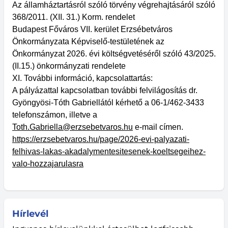
Az államháztartásról szóló törvény végrehajtásáról szóló
368/2011. (XII. 31.) Korm. rendelet
Budapest Főváros VII. kerület Erzsébetváros
Önkormányzata Képviselő-testületének az
Önkormányzat 2026. évi költségvetéséről szóló 43/2025.
(II.15.) önkormányzati rendelete
XI. További információ, kapcsolattartás:
A pályázattal kapcsolatban további felvilágosítás dr.
Gyöngyösi-Tóth Gabriellától kérhető a 06-1/462-3433
telefonszámon, illetve a
Toth.Gabriella@erzsebetvaros.hu
e-mail címen.
https://erzsebetvaros.hu/page/2026-evi-palyazati-
felhivas-lakas-akadalymentesitesenek-koeltsegeihez-
valo-hozzajarulasra
Hírlevél