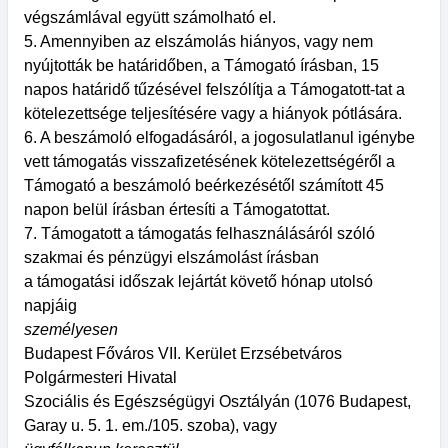
végszámlával együtt számolható el.
5. Amennyiben az elszámolás hiányos, vagy nem
nyújtották be határidőben, a Támogató írásban, 15
napos határidő tűzésével felszólítja a Támogatott-tat a
kötelezettsége teljesítésére vagy a hiányok pótlására.
6. A beszámoló elfogadásáról, a jogosulatlanul igénybe
vett támogatás visszafizetésének kötelezettségéről a
Támogató a beszámoló beérkezésétől számított 45
napon belül írásban értesíti a Támogatottat.
7. Támogatott a támogatás felhasználásáról szóló
szakmai és pénzügyi elszámolást írásban
a támogatási időszak lejártát követő hónap utolsó
napjáig
személyesen
Budapest Főváros VII. Kerület Erzsébetváros
Polgármesteri Hivatal
Szociális és Egészségügyi Osztályán (1076 Budapest,
Garay u. 5. 1. em./105. szoba), vagy