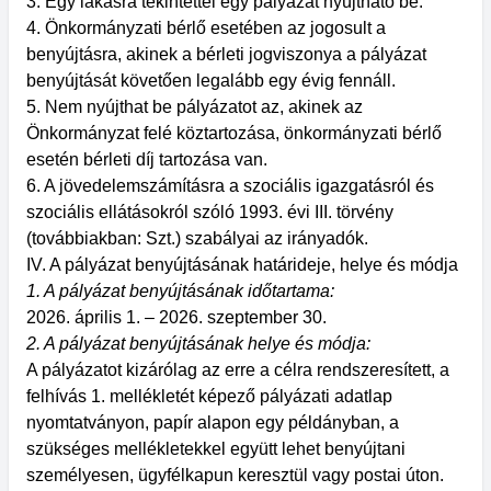
3. Egy lakásra tekintettel egy pályázat nyújtható be.
4. Önkormányzati bérlő esetében az jogosult a
benyújtásra, akinek a bérleti jogviszonya a pályázat
benyújtását követően legalább egy évig fennáll.
5. Nem nyújthat be pályázatot az, akinek az
Önkormányzat felé köztartozása, önkormányzati bérlő
esetén bérleti díj tartozása van.
6. A jövedelemszámításra a szociális igazgatásról és
szociális ellátásokról szóló 1993. évi III. törvény
(továbbiakban: Szt.) szabályai az irányadók.
IV. A pályázat benyújtásának határideje, helye és módja
1. A pályázat benyújtásának időtartama:
2026. április 1. – 2026. szeptember 30.
2. A pályázat benyújtásának helye és módja:
A pályázatot kizárólag az erre a célra rendszeresített, a
felhívás 1. mellékletét képező pályázati adatlap
nyomtatványon, papír alapon egy példányban, a
szükséges mellékletekkel együtt lehet benyújtani
személyesen, ügyfélkapun keresztül vagy postai úton.