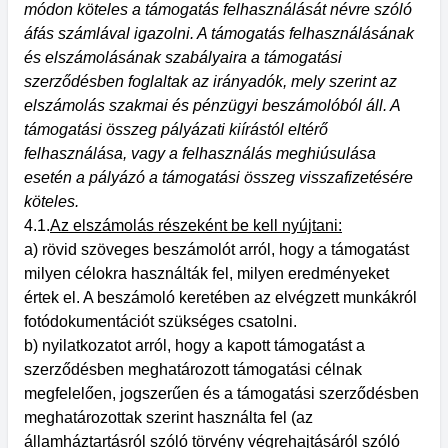
módon köteles a támogatás felhasználását névre szóló
áfás számlával igazolni. A támogatás felhasználásának
és elszámolásának szabályaira a támogatási
szerződésben foglaltak az irányadók, mely szerint az
elszámolás szakmai és pénzügyi beszámolóból áll. A
támogatási összeg pályázati kiírástól eltérő
felhasználása, vagy a felhasználás meghiúsulása
esetén a pályázó a támogatási összeg visszafizetésére
köteles.
4.1.
Az elszámolás részeként be kell nyújtani:
a) rövid szöveges beszámolót arról, hogy a támogatást
milyen célokra használták fel, milyen eredményeket
értek el. A beszámoló keretében az elvégzett munkákról
fotódokumentációt szükséges csatolni.
b) nyilatkozatot arról, hogy a kapott támogatást a
szerződésben meghatározott támogatási célnak
megfelelően, jogszerűen és a támogatási szerződésben
meghatározottak szerint használta fel (az
államháztartásról szóló törvény végrehajtásáról szóló