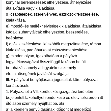
konyhai berendezések elhelyezése, áthelyezése,
átalakítása vagy kialakítása,
d) csaptelepek, szerelvények, eszközök felszerelése,
kialakítása,
e) mosdó- és mellékhelyiségek kialakítása, átalakítása,
kádak, zuhanytálcák elhelyezése, beszerelése,
beépítése,
f) ajtók kiszélesítése, küszöbök megszüntetése, rámpa
kialakítása, padlóburkolat csúszásmentesítése
g) minden olyan, igazolhatóan a pályázó
fogyatékosságával összefüggő lakáson belüli
beruházás, amely a fogyatékos személy
életminőségének javítását szolgálja.
III. A pályázat benyújtására jogosultak köre, pályázati
korlátozások:
1. Pályázatot a VII. kerület közigazgatási területén
bejelentett lakóhellyel rendelkező és életvitelszerűen itt
élő azon személy nyújthat be, aki
a) a kérelem benyújtásának időpontját megelőző