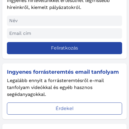
Ingyenes hírlevelünkkel értesülhet legfrissebb
híreinkről, kiemelt pályázatokról.
Feliratkozás
Ingyenes forrásteremtés email tanfolyam
Legalább ennyit a forrásteremtésről e-mail
tanfolyam videókkal és egyéb hasznos
segédanyagokkal.
Érdekel