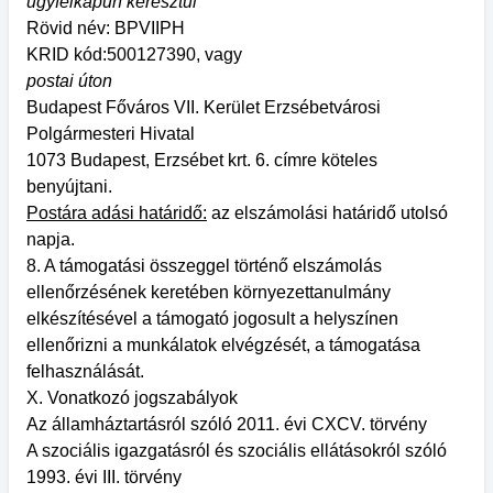
ügyfélkapun keresztül
Rövid név: BPVIIPH
KRID kód:500127390, vagy
postai úton
Budapest Főváros VII. Kerület Erzsébetvárosi
Polgármesteri Hivatal
1073 Budapest, Erzsébet krt. 6. címre köteles
benyújtani.
Postára adási határidő:
az elszámolási határidő utolsó
napja.
8. A támogatási összeggel történő elszámolás
ellenőrzésének keretében környezettanulmány
elkészítésével a támogató jogosult a helyszínen
ellenőrizni a munkálatok elvégzését, a támogatása
felhasználását.
X. Vonatkozó jogszabályok
Az államháztartásról szóló 2011. évi CXCV. törvény
A szociális igazgatásról és szociális ellátásokról szóló
1993. évi III. törvény