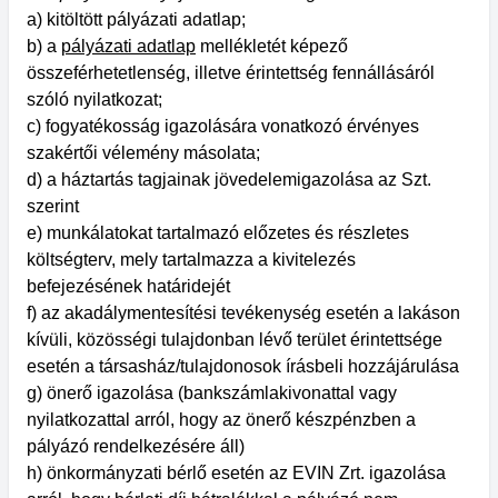
a) kitöltött pályázati adatlap;
b) a
pályázati adatlap
mellékletét képező
összeférhetetlenség, illetve érintettség fennállásáról
szóló nyilatkozat;
c) fogyatékosság igazolására vonatkozó érvényes
szakértői vélemény másolata;
d) a háztartás tagjainak jövedelemigazolása az Szt.
szerint
e) munkálatokat tartalmazó előzetes és részletes
költségterv, mely tartalmazza a kivitelezés
befejezésének határidejét
f) az akadálymentesítési tevékenység esetén a lakáson
kívüli, közösségi tulajdonban lévő terület érintettsége
esetén a társasház/tulajdonosok írásbeli hozzájárulása
g) önerő igazolása (bankszámlakivonattal vagy
nyilatkozattal arról, hogy az önerő készpénzben a
pályázó rendelkezésére áll)
h) önkormányzati bérlő esetén az EVIN Zrt. igazolása