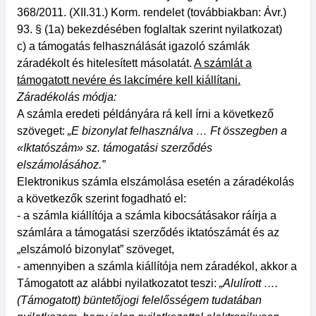
368/2011. (XII.31.) Korm. rendelet (továbbiakban: Ávr.)
93. § (1a) bekezdésében foglaltak szerint nyilatkozat)
c) a támogatás felhasználását igazoló számlák
záradékolt és hitelesített másolatát.
A számlát a
támogatott nevére és lakcímére kell kiállítani.
Záradékolás módja:
A számla eredeti példányára rá kell írni a következő
szöveget:
„E bizonylat felhasználva … Ft összegben a
«Iktatószám» sz. támogatási szerződés
elszámolásához.”
Elektronikus számla elszámolása esetén a záradékolás
a következők szerint fogadható el:
- a számla kiállítója a számla kibocsátásakor ráírja a
számlára a támogatási szerződés iktatószámát és az
„elszámoló bizonylat” szöveget,
- amennyiben a számla kiállítója nem záradékol, akkor a
Támogatott az alábbi nyilatkozatot teszi:
„Alulírott ….
(Támogatott) büntetőjogi felelősségem tudatában