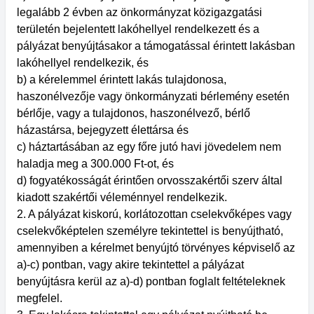
legalább 2 évben az önkormányzat közigazgatási
területén bejelentett lakóhellyel rendelkezett és a
pályázat benyújtásakor a támogatással érintett lakásban
lakóhellyel rendelkezik, és
b) a kérelemmel érintett lakás tulajdonosa,
haszonélvezője vagy önkormányzati bérlemény esetén
bérlője, vagy a tulajdonos, haszonélvező, bérlő
házastársa, bejegyzett élettársa és
c) háztartásában az egy főre jutó havi jövedelem nem
haladja meg a 300.000 Ft-ot, és
d) fogyatékosságát érintően orvosszakértői szerv által
kiadott szakértői véleménnyel rendelkezik.
2. A pályázat kiskorú, korlátozottan cselekvőképes vagy
cselekvőképtelen személyre tekintettel is benyújtható,
amennyiben a kérelmet benyújtó törvényes képviselő az
a)-c) pontban, vagy akire tekintettel a pályázat
benyújtásra kerül az a)-d) pontban foglalt feltételeknek
megfelel.