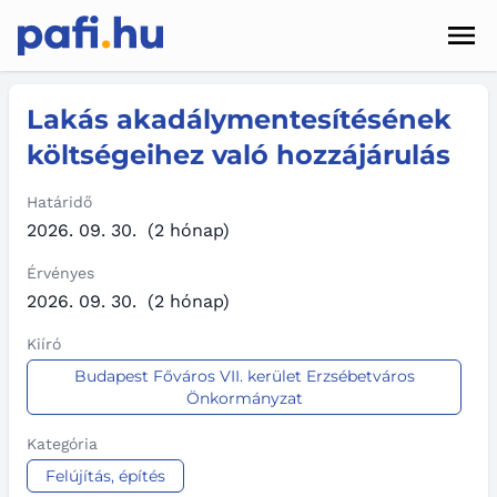
Men
Hírek
Lakás akadálymentesítésének
költségeihez való hozzájárulás
Pályázatok
Szolgáltatások
Határidő
2026. 09. 30.
(2 hónap)
Kapcsolat
Érvényes
2026. 09. 30.
(2 hónap)
Sötét mód
Kiíró
Budapest Főváros VII. kerület Erzsébetváros
Önkormányzat
Kategória
Felújítás, építés