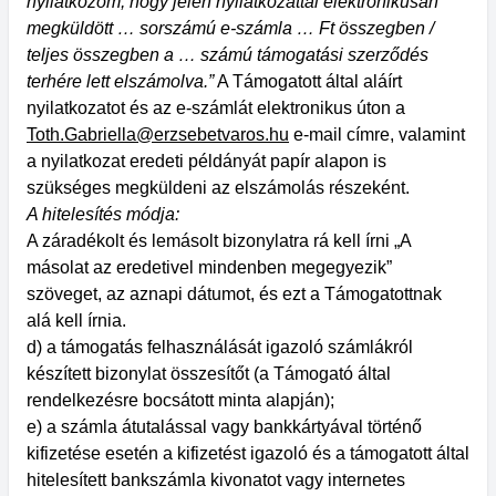
nyilatkozom, hogy jelen nyilatkozattal elektronikusan
megküldött … sorszámú e-számla … Ft összegben /
teljes összegben a … számú támogatási szerződés
terhére lett elszámolva.”
A Támogatott által aláírt
nyilatkozatot és az e-számlát elektronikus úton a
Toth.Gabriella@erzsebetvaros.hu
e-mail címre, valamint
a nyilatkozat eredeti példányát papír alapon is
szükséges megküldeni az elszámolás részeként.
A hitelesítés módja:
A záradékolt és lemásolt bizonylatra rá kell írni „A
másolat az eredetivel mindenben megegyezik”
szöveget, az aznapi dátumot, és ezt a Támogatottnak
alá kell írnia.
d) a támogatás felhasználását igazoló számlákról
készített bizonylat összesítőt (a Támogató által
rendelkezésre bocsátott minta alapján);
e) a számla átutalással vagy bankkártyával történő
kifizetése esetén a kifizetést igazoló és a támogatott által
hitelesített bankszámla kivonatot vagy internetes