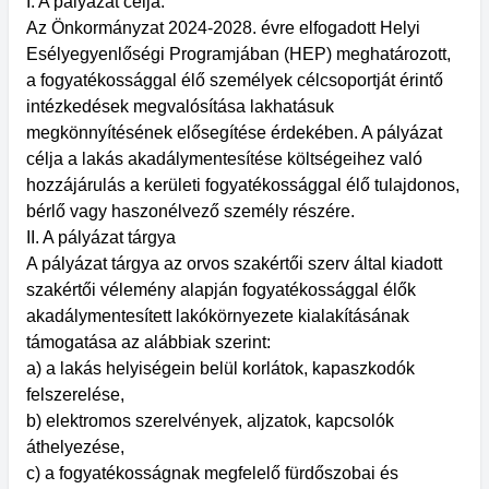
I. A pályázat célja:
Az Önkormányzat 2024-2028. évre elfogadott Helyi
Esélyegyenlőségi Programjában (HEP) meghatározott,
a fogyatékossággal élő személyek célcsoportját érintő
intézkedések megvalósítása lakhatásuk
megkönnyítésének elősegítése érdekében. A pályázat
célja a lakás akadálymentesítése költségeihez való
hozzájárulás a kerületi fogyatékossággal élő tulajdonos,
bérlő vagy haszonélvező személy részére.
II. A pályázat tárgya
A pályázat tárgya az orvos szakértői szerv által kiadott
szakértői vélemény alapján fogyatékossággal élők
akadálymentesített lakókörnyezete kialakításának
támogatása az alábbiak szerint:
a) a lakás helyiségein belül korlátok, kapaszkodók
felszerelése,
b) elektromos szerelvények, aljzatok, kapcsolók
áthelyezése,
c) a fogyatékosságnak megfelelő fürdőszobai és