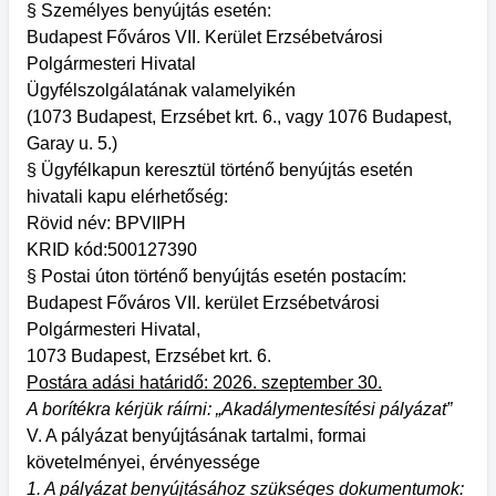
§ Személyes benyújtás esetén:
Budapest Főváros VII. Kerület Erzsébetvárosi
Polgármesteri Hivatal
Ügyfélszolgálatának valamelyikén
(1073 Budapest, Erzsébet krt. 6., vagy 1076 Budapest,
Garay u. 5.)
§ Ügyfélkapun keresztül történő benyújtás esetén
hivatali kapu elérhetőség:
Rövid név: BPVIIPH
KRID kód:500127390
§ Postai úton történő benyújtás esetén postacím:
Budapest Főváros VII. kerület Erzsébetvárosi
Polgármesteri Hivatal,
1073 Budapest, Erzsébet krt. 6.
Postára adási határidő: 2026. szeptember 30.
A borítékra kérjük ráírni: „Akadálymentesítési pályázat”
V. A pályázat benyújtásának tartalmi, formai
követelményei, érvényessége
1. A pályázat benyújtásához szükséges dokumentumok: