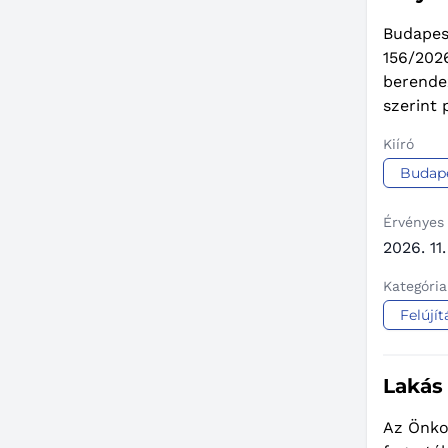
Budapest
156/2026
berendez
szerint 
Kiíró
Budape
Érvényes
2026. 11.
Kategória
Felújít
Lakás
Az Önko