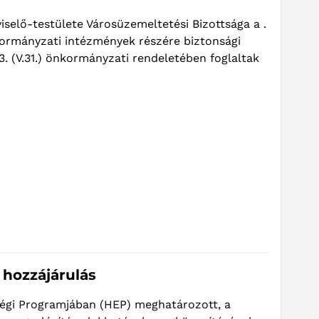
selő-testülete Városüzemeltetési Bizottsága a .
nkormányzati intézmények részére biztonsági
. (V.31.) önkormányzati rendeletében foglaltak
 hozzájárulás
ségi Programjában (HEP) meghatározott, a