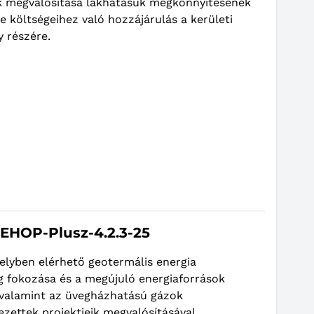
ek megvalósítása lakhatásuk megkönnyítésének
e költségeihez való hozzájárulás a kerületi
 részére.
KEHOP-Plusz-4.2.3-25
 helyben elérhető geotermális energia
g fokozása és a megújuló energiaforrások
, valamint az üvegházhatású gázok
zettek projektjeik megvalósításával