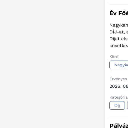
Év Főé
Nagykan
DÍJ-at, 
Díjat e
követke
Kiíró
Nagyka
Érvényes
2026. 08
Kategória
Díj
Pályáz