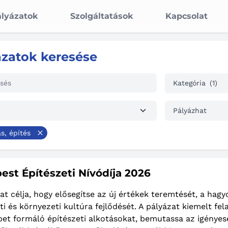
lyázatok
Szolgáltatások
Kapcsolat
ázatok keresése
Kategória
(1)
Pályázhat
ás, építés
est Építészeti Nívódíja 2026
at célja, hogy elősegítse az új értékek teremtését, a ha
ti és környezeti kultúra fejlődését. A pályázat kiemelt fe
et formáló építészeti alkotásokat, bemutassa az igényes