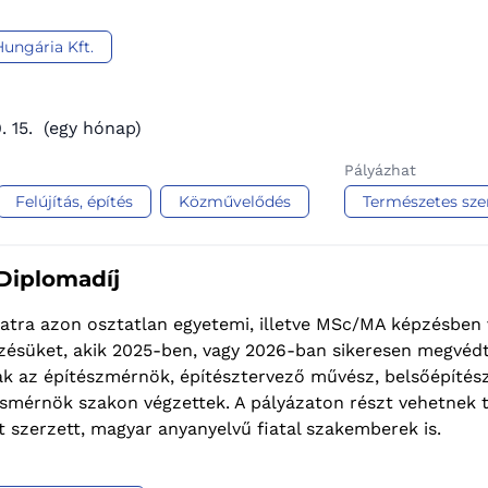
Hungária Kft.
. 15.
(egy hónap)
Pályázhat
Felújítás, építés
Közművelődés
Természetes sz
 Diplomadíj
atra azon osztatlan egyetemi, illetve MSc/MA képzésben 
zésüket, akik 2025-ben, vagy 2026-ban sikeresen megvédt
ak az építészmérnök, építésztervező művész, belsőépítés
ésmérnök szakon végzettek. A pályázaton részt vehetnek t
 szerzett, magyar anyanyelvű fiatal szakemberek is.