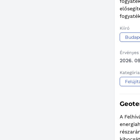
fogyaté
elősegít
fogyaték
Kiíró
Budape
Érvényes
2026. 09
Kategória
Felújít
Geote
A Felhív
energia
részará
kibocsá