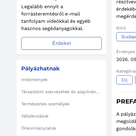
résztve
Legalább ennyit a
érdekébe
forrásteremtésről e-mail
megérde
tanfolyam videókkal és egyéb
hasznos segédanyagokkal.
Kiíró
Budap
Érdekel
Érvényes
2026. 09
Pályázhatnak
Kategória
Intézmények
Díj
Társadalmi szervezetek és alapítványok
PREFA
Természetes személyek
A pályáz
Vállalkozások
megoldás
Önkormányzatok
gondolko