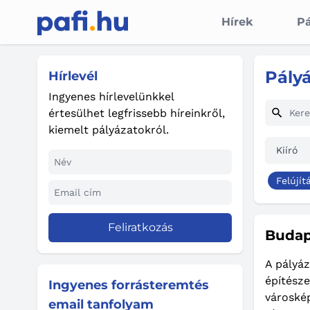
Hírek
Pá
Pály
Hírlevél
Ingyenes hírlevelünkkel
értesülhet legfrissebb híreinkről,
kiemelt pályázatokról.
Kiíró
Felújít
Feliratkozás
Budap
A pályáz
építésze
Ingyenes forrásteremtés
városkép
email tanfolyam