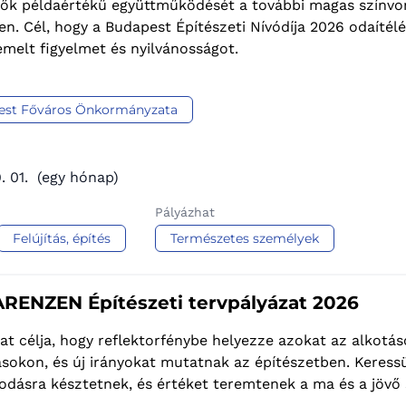
vők példaértékű együttműködését a további magas színvo
n. Cél, hogy a Budapest Építészeti Nívódíja 2026 odaíté
melt figyelmet és nyilvánosságot.
est Főváros Önkormányzata
. 01.
(egy hónap)
Pályázhat
Felújítás, építés
Természetes személyek
RENZEN Építészeti tervpályázat 2026
at célja, hogy reflektorfénybe helyezze azokat az alkot
okon, és új irányokat mutatnak az építészetben. Keressü
dásra késztetnek, és értéket teremtenek a ma és a jövő 