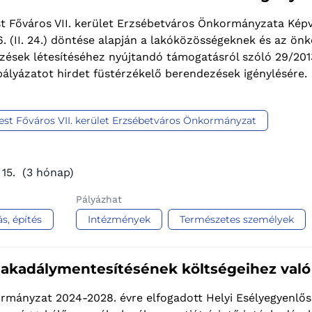
 Főváros VII. kerület Erzsébetváros Önkormányzata Képvi
. (II. 24.) döntése alapján a lakóközösségeknek és az ö
ések létesítéséhez nyújtandó támogatásról szóló 29/2013
pályázatot hirdet füstérzékelő berendezések igénylésére.
st Főváros VII. kerület Erzsébetváros Önkormányzat
 15.
(3 hónap)
Pályázhat
ás, építés
Intézmények
Természetes személyek
 akadálymentesítésének költségeihez való
rmányzat 2024-2028. évre elfogadott Helyi Esélyegyenlő