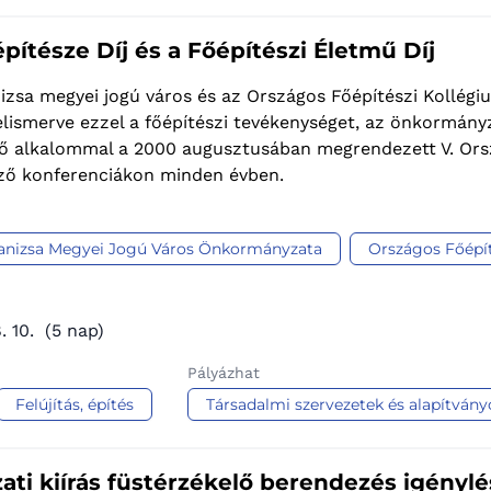
pítésze Díj és a Főépítészi Életmű Díj
izsa megyei jogú város és az Országos Főépítészi Kollé
elismerve ezzel a főépítészi tevékenységet, az önkormányza
lső alkalommal a 2000 augusztusában megrendezett V. Orsz
ző konferenciákon minden évben.
nizsa Megyei Jogú Város Önkormányzata
Országos Főépí
. 10.
(5 nap)
Pályázhat
Felújítás, építés
Társadalmi szervezetek és alapítvány
ati kiírás füstérzékelő berendezés igényl