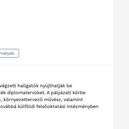
emélyek
végzett hallgatók nyújthatják be
ék diplomatervüket. A pályázati körbe
z, környezettervező művész, valamint
ovábbá külföldi felsőoktatási intézményben