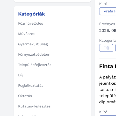
Kiíró
Prefa 
Kategóriák
Közművelődés
Érvényes
2026. 09
Művészet
Kategória
Gyermek, ifjúság
Díj
Környezetvédelem
Településfejlesztés
Finta
Díj
A pályáz
jelentke
Foglalkoztatás
tartozn
települ
Oktatás
diplomát
Kutatás-fejlesztés
Kiíró