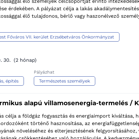
kossággal élő személyek célcsoportját érintő intézkedés
ése érdekében. A pályázat célja a lakás akadálymentesítés
ossággal élő tulajdonos, bérlő vagy haszonélvező személy
st Főváros VII. kerület Erzsébetváros Önkormányzat
. 30.
(2 hónap)
Pályázhat
ás, építés
Természetes személyek
rmikus alapú villamosenergia-termelés / 
ás célja a földgáz fogyasztás és energiaimport kiváltása,
hordozóként történő hasznosítása, az energiafüggetlensé
nyának növeléséhez és elterjesztésének felgyorsításához
tásának csökkentéséhez való hozzájárulás. A kedvezménye