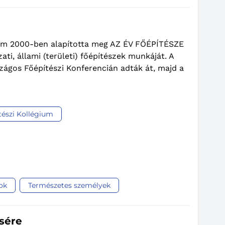
gium 2000-ben alapította meg AZ ÉV FŐÉPÍTÉSZE
ti, állami (területi) főépítészek munkáját. A
ágos Főépítészi Konferencián adták át, majd a
tészi Kollégium
ok
Természetes személyek
ésére