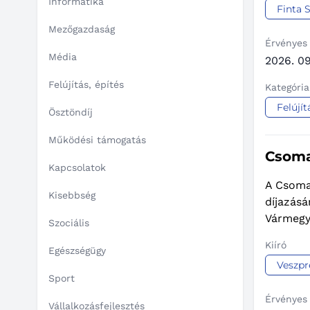
Informatika
Finta 
Mezőgazdaság
Érvényes
Média
2026. 09
Felújítás, építés
Kategória
Felújít
Ösztöndíj
Működési támogatás
Csoma
Kapcsolatok
A Csoma
Kisebbség
díjazásá
Vármegy
Szociális
Kiíró
Egészségügy
Veszp
Sport
Érvényes
Vállalkozásfejlesztés