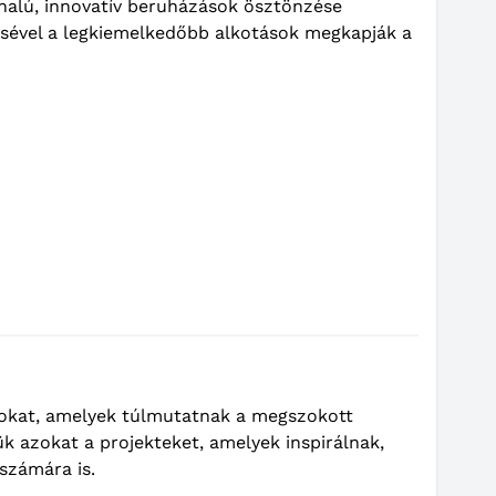
nalú, innovatív beruházások ösztönzése
lésével a legkiemelkedőbb alkotások megkapják a
ásokat, amelyek túlmutatnak a megszokott
k azokat a projekteket, amelyek inspirálnak,
számára is.