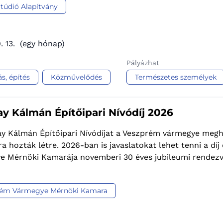
Stúdió Alapítvány
. 13.
(egy hónap)
Pályázhat
ás, építés
Közművelődés
Természetes személyek
y Kálmán Építőipari Nívódíj 2026
y Kálmán Építőipari Nívódíjat a Veszprém vármegye megha
ra hozták létre. 2026-ban is javaslatokat lehet tenni a dí
e Mérnöki Kamarája novemberi 30 éves jubileumi rendezvé
rém Vármegye Mérnöki Kamara