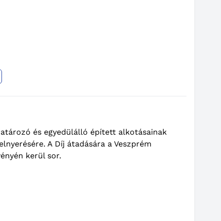
tározó és egyedülálló épített alkotásainak
j elnyerésére. A Díj átadására a Veszprém
nyén kerül sor.