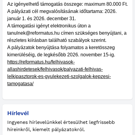
Az igényelhető támogatás összege: maximum 80.000 Ft.
A pályázati cél megvalósításának időtartama: 2026.
január 1. és 2026. december 31.
A támogatási igényt elektronikus úton a
tanulnek@reformatus.hu címen szükséges benyújtani, a
részletes kiírásban található szabályok szerint.
A pályázatok benyújtása folyamatos a keretösszeg
kimerüléséig, de legkésőbb 2026. november 15-ig.
https://reformatus.hu/felhivasok-
allashirdetesek/felhivasok/palyazati-felhivas-
lelkipasztorok-es-gyulekezeti-szolgalok-kepzesi-
tamogatasa/
Hírlevél
Ingyenes hírlevelünkkel értesülhet legfrissebb
híreinkről, kiemelt pályázatokról.