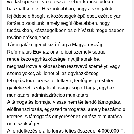
workshopokon - való részvételéhez kapcsolódóan
használható fel. Hiszünk abban, hogy a szolgálók
fejlődése elősegíti a közösségek épülését, ezért olyan
forrást biztosítunk, amely segíti őket abban, hogy
tudásukban, készségeikben és elhívásuk megélésében
tovább erősödjenek.
Támogatási igényt kizárólag a Magyarországi
Református Egyház önálló jogi személyiséggel
rendelkező egyházközségei nyújthatnak be,
meghatározva a képzésben résztvevő személyt, vagy
személyeket, aki lehet pl. az egyházközség
lelkipásztora, beosztott lelkész, teológus, presbiter,
gyülekezeti szolgáló, ifjúsági csoport tagja, egyházi
munkatárs, adminisztrációs munkatárs.
A támogatás formája: vissza nem térítendő támogatás,
előfinanszírozás, egyszeri támogatás, amely beszámoló
köteles. A támogatás elnyeréséhez önrész felmutatása
nem szükséges.
A rendelkezésre álló forrás teljes összege: 4.000.000 Ft.