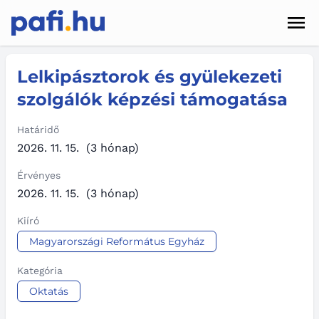
Men
Hírek
Lelkipásztorok és gyülekezeti
szolgálók képzési támogatása
Pályázatok
Szolgáltatások
Határidő
2026. 11. 15.
(3 hónap)
Kapcsolat
Érvényes
2026. 11. 15.
(3 hónap)
Sötét mód
Kiíró
Magyarországi Református Egyház
Kategória
Oktatás