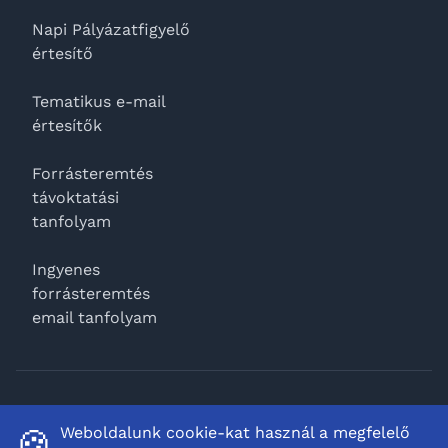
Napi Pályázatfigyelő
értesítő
Tematikus e-mail
értesítők
Forrásteremtés
távoktatási
tanfolyam
Ingyenes
forrásteremtés
email tanfolyam
Facebook
Weboldalunk cookie-kat használ a megfelelő
🍪