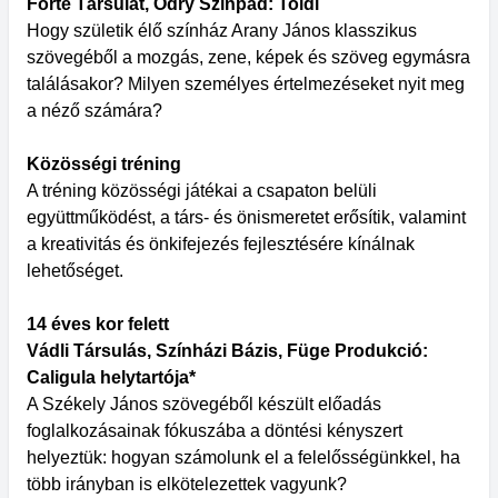
Forte Társulat, Ódry Színpad: Toldi
Hogy születik élő színház Arany János klasszikus
szövegéből a mozgás, zene, képek és szöveg egymásra
találásakor? Milyen személyes értelmezéseket nyit meg
a néző számára?
Közösségi tréning
A tréning közösségi játékai a csapaton belüli
együttműködést, a társ- és önismeretet erősítik, valamint
a kreativitás és önkifejezés fejlesztésére kínálnak
lehetőséget.
14 éves kor felett
Vádli Társulás, Színházi Bázis, Füge Produkció:
Caligula helytartója*
A Székely János szövegéből készült előadás
foglalkozásainak fókuszába a döntési kényszert
helyeztük: hogyan számolunk el a felelősségünkkel, ha
több irányban is elkötelezettek vagyunk?