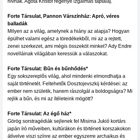
hívnak. Agota Kristof regénye izgalmas táptalaj.
Forte Társulat, Pannon Várszínház: Apró, véres
balladák
Milyen az a világ, amelynek a hiány az alapja? Hogyan
épülhet valami egész a töredékekből, mi az a rejtett,
zenei szerkezet, ami mégis összeköt minket? Ady Endre
novelláinak világában keressük a válaszokat.
Forte Társulat: Bűn és bűnhődés*
Egy sokszereplős világ, ahol mindenki elmondhatja a
saját történetét. Feltehetők Dosztojevszkij kérdései: az
ember nem születik, hanem rászolgál a boldogságra? Mi
rejlik a bűn, és mi az ítéleteink mögött?
Forte Társulat: Az égő ház*
Görög sorstragédiák sejlenek fel Misima Jukió kortárs
japán író műveiben, kultúrákon és történeti korszakokon
átívelve viszi színre az ember egyszerre archaikus és