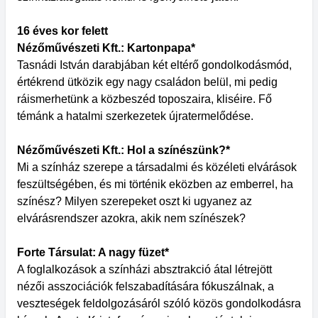
16 éves kor felett
Nézőművészeti Kft.: Kartonpapa*
Tasnádi István darabjában két eltérő gondolkodásmód,
értékrend ütközik egy nagy családon belül, mi pedig
ráismerhetünk a közbeszéd toposzaira, kliséire. Fő
témánk a hatalmi szerkezetek újratermelődése.
Nézőművészeti Kft.: Hol a színészünk?*
Mi a színház szerepe a társadalmi és közéleti elvárások
feszültségében, és mi történik eközben az emberrel, ha
színész? Milyen szerepeket oszt ki ugyanez az
elvárásrendszer azokra, akik nem színészek?
Forte Társulat: A nagy füzet*
A foglalkozások a színházi absztrakció átal létrejött
nézői asszociációk felszabadítására fókuszálnak, a
veszteségek feldolgozásáról szóló közös gondolkodásra