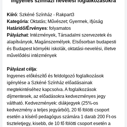
ingyenes színházi nevelési foglalkozásokra
Kiíró
: Szkéné Színház - Rakpart3
Kategória
: Oktatás; Művészet; Gyermek, ifjúság
Határidő/Érvényes
: folyamatos
Pályázhat
: Intézmények, Társadalmi szervezetek és
alapítványok, Magánszemélyek. Elsősorban budapesti
és Budapest környéki iskolák, oktatási-nevelési, illetve
művelődési intézmények
Pályázat célja
:
Ingyenes előkészítő és feldolgozó foglalkozások
igénylése a Szkéné Színház előadásainak
megtekintéséhez kapcsolva. A foglalkozások
díjmentesek, az előadásokra kedvezményes jegy
váltható. Kedvezmények: diákjegyek (25%-os
kedvezmény a teljes jegyárból), 20 fő fölötti csoport
esetén a kísérő pedagógus számára 1 darab 200 Ft-os
tiszteletjegy, kisebb, de 10 fő fölötti csoport esetén a