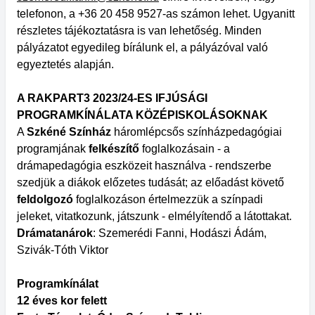
telefonon, a +36 20 458 9527-as számon lehet. Ugyanitt
részletes tájékoztatásra is van lehetőség. Minden
pályázatot egyedileg bírálunk el, a pályázóval való
egyeztetés alapján.
A RAKPART3 2023/24-ES IFJÚSÁGI
PROGRAMKÍNÁLATA KÖZÉPISKOLÁSOKNAK
A
Szkéné Színház
háromlépcsős színházpedagógiai
programjának
felkészítő
foglalkozásain - a
drámapedagógia eszközeit használva - rendszerbe
szedjük a diákok előzetes tudását; az előadást követő
feldolgozó
foglalkozáson értelmezzük a színpadi
jeleket, vitatkozunk, játszunk - elmélyítendő a látottakat.
Drámatanárok
: Szemerédi Fanni, Hodászi Ádám,
Szivák-Tóth Viktor
Programkínálat
12 éves kor felett