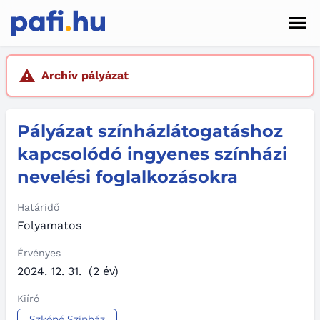
Men
Hírek
Archív pályázat
Pályázatok
Pályázat színházlátogatáshoz
Szolgáltatások
kapcsolódó ingyenes színházi
Kapcsolat
nevelési foglalkozásokra
Sötét mód
Határidő
Folyamatos
Érvényes
2024. 12. 31.
(2 év)
Kiíró
Szkéné Színház