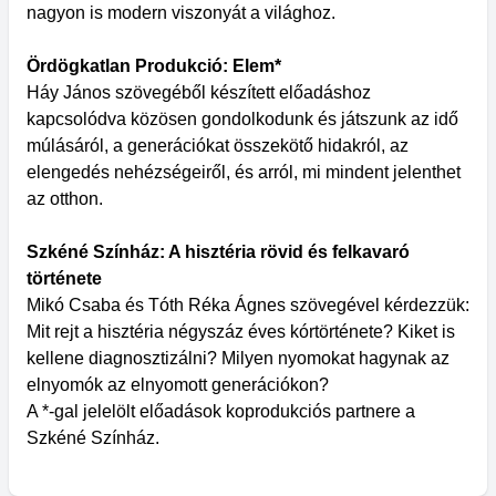
nagyon is modern viszonyát a világhoz.
Ördögkatlan Produkció: Elem*
Háy János szövegéből készített előadáshoz
kapcsolódva közösen gondolkodunk és játszunk az idő
múlásáról, a generációkat összekötő hidakról, az
elengedés nehézségeiről, és arról, mi mindent jelenthet
az otthon.
Szkéné Színház: A hisztéria rövid és felkavaró
története
Mikó Csaba és Tóth Réka Ágnes szövegével kérdezzük:
Mit rejt a hisztéria négyszáz éves kórtörténete? Kiket is
kellene diagnosztizálni? Milyen nyomokat hagynak az
elnyomók az elnyomott generációkon?
A *-gal jelelölt előadások koprodukciós partnere a
Szkéné Színház.