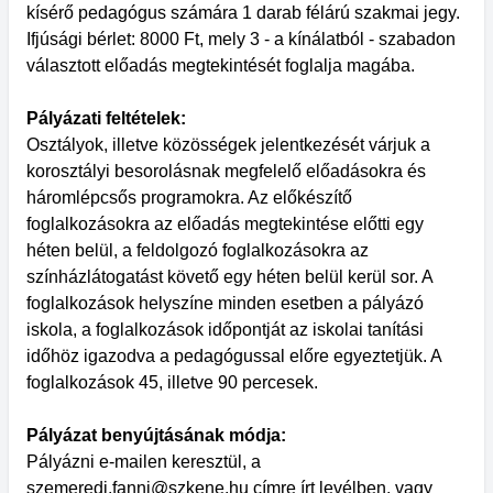
kísérő pedagógus számára 1 darab félárú szakmai jegy.
Ifjúsági bérlet: 8000 Ft, mely 3 - a kínálatból - szabadon
választott előadás megtekintését foglalja magába.
Pályázati feltételek:
Osztályok, illetve közösségek jelentkezését várjuk a
korosztályi besorolásnak megfelelő előadásokra és
háromlépcsős programokra. Az előkészítő
foglalkozásokra az előadás megtekintése előtti egy
héten belül, a feldolgozó foglalkozásokra az
színházlátogatást követő egy héten belül kerül sor. A
foglalkozások helyszíne minden esetben a pályázó
iskola, a foglalkozások időpontját az iskolai tanítási
időhöz igazodva a pedagógussal előre egyeztetjük. A
foglalkozások 45, illetve 90 percesek.
Pályázat benyújtásának módja:
Pályázni e-mailen keresztül, a
szemeredi.fanni@szkene.hu
címre írt levélben, vagy