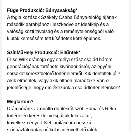
Füge Produkció: Bányavakság*
A foglalkozások Székely Csaba Bánya-triológiájának
második darabjához illeszkedve az ideálkép és a
valóság közti távolság és a reménytelenségből való
kiutak keresésére tett kísérletek köré épülnek.
SzínMűHely Produkció: Eltűntek*
Elise Wilk drámája egy erdélyi szász család három
generációjának története kivándorlásról, az egyéni
sorsokat keresztbetörő történelemről. Kik döntöttek jól?
Akik elmentek, vagy akik otthon maradtak? Van-e
jelentősége, hogy emlékezünk a családtörténeteinkre?
Megtartom?
Drámaóránk az önálló döntésről szól. Soma és Réka
történetén keresztül vizsgáljuk fokozatait,
következményeit. Két tanítási óra hosszú,
színházlátogatás nélkül is igényelhető játék.