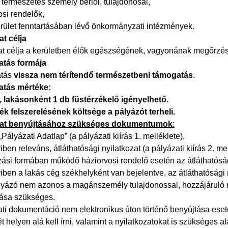
 természetes személy bérlői, tulajdonosai,
osi rendelők,
kerület fenntartásában lévő önkormányzati intézmények.
at célja
at célja a kerületben élők egészségének, vagyonának megőrzése
atás formája
atás
vissza nem térítendő természetbeni támogatás
.
atás mértéke:
, lakásonként 1 db füstérzékelő igényelhető.
ék felszerelésének költsége a pályázót terheli.
zat benyújtásához szükséges dokumentumok
:
t „Pályázati Adatlap” (a pályázati kiírás 1. melléklete),
ben releváns, átláthatósági nyilatkozat (a pályázati kiírás 2. mel
zási formában működő háziorvosi rendelő esetén az átláthatósági
ben a lakás cég székhelyként van bejelentve, az átláthatósági 
lyázó nem azonos a magánszemély tulajdonossal, hozzájáruló nyil
lása szükséges.
ti dokumentáció nem elektronikus úton történő benyújtása eseté
t helyen alá kell írni, valamint a nyilatkozatokat is szükséges aláí