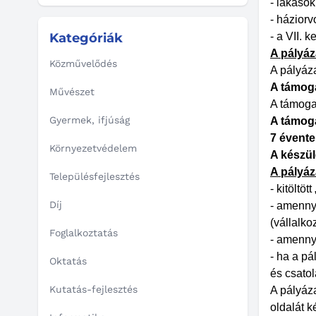
- lakások
- háziorv
Kategóriák
- a VII. 
A pályáz
Közművelődés
A pályáz
A támog
Művészet
A támog
Gyermek, ifjúság
A támog
7 évente
Környezetvédelem
A készül
A pályá
Településfejlesztés
- kitöltöt
Díj
- amennyi
(vállalko
Foglalkoztatás
- amennyi
- ha a pá
Oktatás
és csato
Kutatás-fejlesztés
A pályáza
oldalát ké