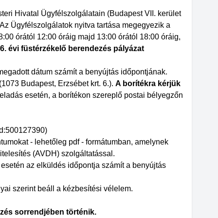
eri Hivatal Ügyfélszolgálatain (Budapest VII. kerület
n. Az Ügyfélszolgálatok nyitva tartása megegyezik a
:00 órától 12:00 óráig majd 13:00 órától 18:00 óráig,
026. évi füstérzékelő berendezés pályázat
megadott dátum számít a benyújtás időpontjának.
073 Budapest, Erzsébet krt. 6.).
A borítékra kérjük
 feladás esetén, a borítékon szereplő postai bélyegzőn
ód:500127390)
tumokat - lehetőleg pdf - formátumban, amelynek
telesítés (AVDH) szolgáltatással.
 esetén az elküldés időpontja számít a benyújtás
yai szerint beáll a kézbesítési vélelem.
zés sorrendjében történik.