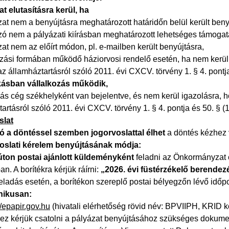
at elutasításra kerül, ha
zat nem a benyújtásra meghatározott határidőn belül került beny
zó nem a pályázati kiírásban meghatározott lehetséges támogatás
zat nem az előírt módon, pl. e-mailben került benyújtásra,
kozási formában működő háziorvosi rendelő esetén, ha nem kerül
z államháztartásról szóló 2011. évi CXCV. törvény 1. § 4. pontja
kásban vállalkozás működik,
kás cég székhelyként van bejelentve, és nem kerül igazolásra, 
artásról szóló 2011. évi CXCV. törvény 1. § 4. pontja és 50. § (1
slat
ó a döntéssel szemben jogorvoslattal élhet
a döntés kézhez 
oslati kérelem benyújtásának módja:
úton
postai ajánlott küldeményként
feladni az Önkormányzat c
n. A borítékra kérjük ráírni:
„2026. évi füstérzékelő berendezé
feladás esetén, a borítékon szereplő postai bélyegzőn lévő idő
nikusan:
//epapir.gov.hu
(hivatali elérhetőség rövid név: BPVIIPH, KRID
lhez kérjük csatolni a pályázat benyújtásához szükséges dokum