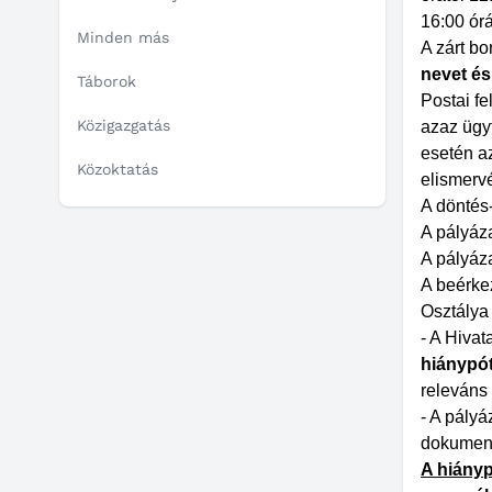
16:00 órá
Minden más
A zárt bor
nevet és 
Táborok
Postai fe
Közigazgatás
azaz ügy
esetén az
Közoktatás
elismerv
A döntés
A pályáz
A pályáza
A beérkez
Osztálya 
- A Hivat
hiánypót
releváns 
- A pályá
dokument
A hiányp