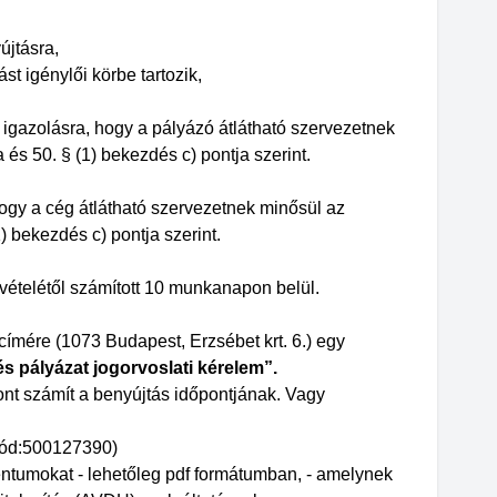
újtásra,
t igénylői körbe tartozik,
 igazolásra, hogy a pályázó átlátható szervezetnek
 és 50. § (1) bekezdés c) pontja szerint.
hogy a cég átlátható szervezetnek minősül az
) bekezdés c) pontja szerint.
vételétől számított 10 munkanapon belül.
ímére (1073 Budapest, Erzsébet krt. 6.) egy
s pályázat jogorvoslati kérelem”.
pont számít a benyújtás időpontjának. Vagy
 kód:500127390)
entumokat - lehetőleg pdf formátumban, - amelynek