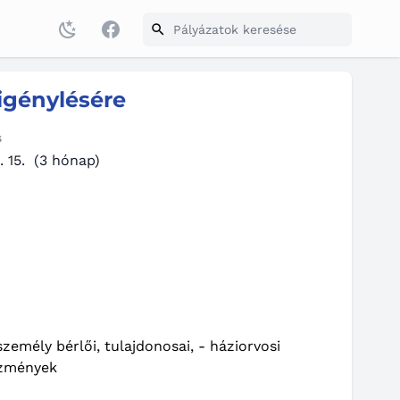
Facebook
 igénylésére
s
. 15.
(3 hónap)
személy bérlői, tulajdonosai, - háziorvosi
ézmények