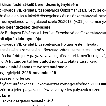
i kiírás füstérzékelő berendezés igénylésére
 Főváros VII. kerület Erzsébetváros Önkormányzata Képviselő-t
) döntése alapján a lakóközösségeknek és az önkormányzati int
éhez nyújtandó támogatásról szóló 29/2013. (V.31.) önkormányzat
kelő berendezések igénylésére.
ó:
Budapest Főváros VII. kerület Erzsébetváros Önkormányzat
ti eljárás lebonyolítója:
Főváros VII. kerület Erzsébetvárosi Polgármesteri Hivatal,
esztési- és Üzemeltetési Főosztály, Városüzemeltetési Osztály
tás határideje:
A pályázat a támogatási keret kimerüléséig nyúj
áig.
A határidőn túl benyújtott pályázat elutasításra kerül.
atok elbírálásának tervezett határideje:
os
,
legfeljebb
2026. november 15.
zésre álló forrás
pályázat kiírásakor az Önkormányzat költségvetésében
2.000.000
ezésre
a jelen pályázaton résztvevő nyertes pályázók részére.
k köre
rület közigazgatási területén lévő