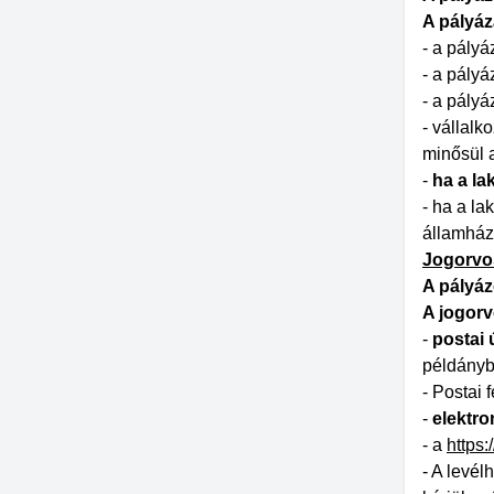
A pályáz
- a pályá
- a pályá
- a pályá
- vállal
minősül a
-
ha a la
- ha a la
államházt
Jogorvo
A pályáz
A jogorv
-
postai 
példányba
- Postai 
-
elektro
- a
https:
- A levé