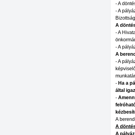
- A dönté
- A pály
Bizottság
A döntés
- A Hivat
önkormány
- A pályá
A beren
- A pályá
képviselő
munkatár
-
Ha a pá
által ig
-
Amennyi
felróhat
kézbesít
A berende
A dönté
A pályáz