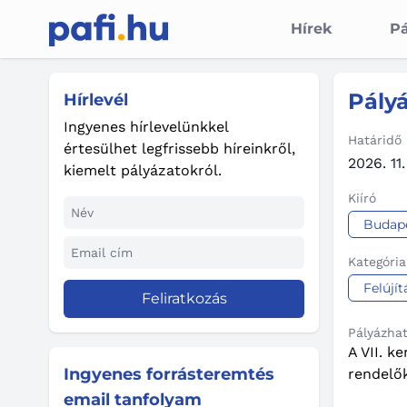
Hírek
Pá
Pályá
Hírlevél
Ingyenes hírlevelünkkel
Határidő
értesülhet legfrissebb híreinkről,
2026. 11.
kiemelt pályázatokról.
Kiíró
Budape
Kategória
Felújít
Feliratkozás
Pályázha
A VII. k
Ingyenes forrásteremtés
rendelők
email tanfolyam