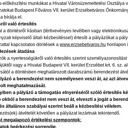
s-előkészítési munkákat a Hivatal Városüzemeltetési Osztálya v
ázatokat Budapest Főváros VII. kerület Erzsébetváros Önkormán
a bírálja el.
ről való értesítés
al a döntésről írásban (tértivevényes levélben vagy elektronikusan
zati képviselő általi kézbesítéssel) értesíti a pályázókat a pá
zattal kapcsolatos döntések a
www.erzsebetvaros.hu
honlapon i
dezések átadása
zók a nyertességükről való értesítés szerint személyazonosítást
jüktől vagy a Hivatal Budapest VII. kerület Erzsébet krt. 6. sz. 
sától a döntésben meghatározott darabszámú berendezést átvét
lyázó a berendezést nem személyesen veszi át, az azt átvev
azolt meghatalmazását.
ben a pályázó a támogatás elnyeréséről szóló értesítés kéz
ó okból a berendezést nem veszi át, elveszti a jogát a berend
és általános szabályai szerint beáll a kézbesítési vélelem.
zés(ek) átvételét követően a pályázat lezártnak tekintendő.
st megalapozó értékelési szempontok:
atok beérkezési sorrendje.