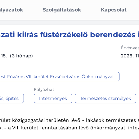
lyázatok
Szolgáltatások
Kapcsolat
zati kiírás füstérzékelő berendezés
Érvénye
 15.
(3 hónap)
2026. 11
st Főváros VII. kerület Erzsébetváros Önkormányzat
Pályázhat
ás, építés
Intézmények
Természetes személyek
t
erület közigazgatási területén lévő - lakások természetes 
, - a VII. kerület fenntartásában lévő önkormányzati int