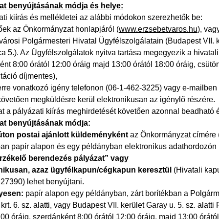
at benyújtásának módja és helye:
ti kiírás és mellékletei az alábbi módokon szerezhetők be:
tőek az Önkormányzat honlapjáról (
www.erzsebetvaros.hu
), vag
árosi Polgármesteri Hivatal Ügyfélszolgálatain (Budapest VII. ke
a 5.). Az Ügyfélszolgálatok nyitva tartása megegyezik a hivatal
nt 8:00 órától 12:00 óráig majd 13:00 órától 18:00 óráig, csütör
áció díjmentes),
erre vonatkozó igény telefonon (06-1-462-3225) vagy e-mailben 
követően megküldésre kerül elektronikusan az igénylő részére.
t a pályázati kiírás meghirdetését követően azonnal beadható é
at benyújtásának módja:
úton
postai ajánlott küldeményként
az Önkormányzat címére (1
an papír alapon és egy példányban elektronikus adathordozón P
érzékelő berendezés pályázat” vagy
nikusan, azaz ügyfélkapun/cégkapun keresztül
(Hivatali kap
27390) lehet benyújtani.
yesen:
papír alapon egy példányban, zárt borítékban a Polgárm
krt. 6. sz. alatti, vagy Budapest VII. kerület Garay u. 5. sz. ala
:00 óráig, szerdánként 8:00 órától 12:00 óráig, majd 13:00 órátó