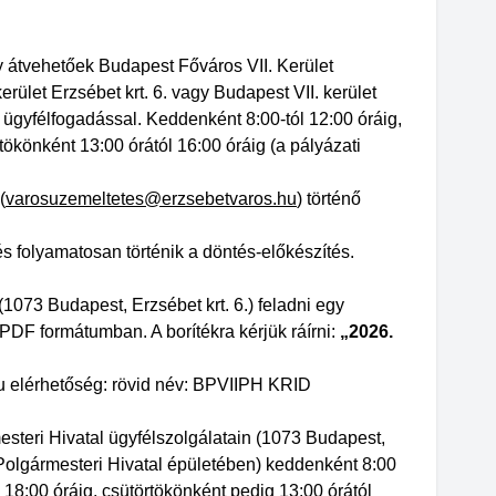
y átvehetőek Budapest Főváros VII. Kerület
rület Erzsébet krt. 6. vagy Budapest VII. kerület
i ügyfélfogadással. Keddenként 8:00-tól 12:00 óráig,
tökönként 13:00 órától 16:00 óráig (a pályázati
(
varosuzemeltetes@erzsebetvaros.hu
) történő
s folyamatosan történik a döntés-előkészítés.
073 Budapest, Erzsébet krt. 6.) feladni egy
DF formátumban. A borítékra kérjük ráírni:
„2026.
u elérhetőség: rövid név: BPVIIPH KRID
esteri Hivatal ügyfélszolgálatain (1073 Budapest,
tti Polgármesteri Hivatal épületében) keddenként 8:00
l 18:00 óráig, csütörtökönként pedig 13:00 órától