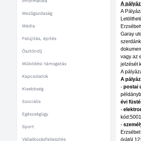
Informatika
A pályáz
A Pályáza
Mezőgazdaság
Letölthe
Média
Erzsébetv
Garay utc
Felújítás, építés
szerdánké
dokument
Ösztöndíj
vagy az 
Működési támogatás
jelzését 
A pályáza
Kapcsolatok
A pályáz
-
postai 
Kisebbség
példányb
Szociális
évi füst
-
elektro
Egészségügy
kód:5001
-
személ
Sport
Erzsébet 
Vállalkozásfejlesztés
órától 12