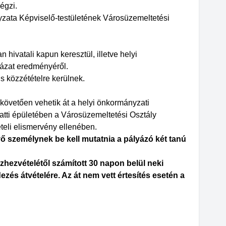
égzi.
yzata Képviselő-testületének Városüzemeltetési
 hivatali kapun keresztül, illetve helyi
lyázat eredményéről.
s közzétételre kerülnek.
 követően vehetik át a helyi önkormányzati
alatti épületében a Városüzemeltetési Osztály
eli elismervény ellenében.
ő személynek be kell mutatnia a pályázó két tanú
hezvételétől számított 30 napon belül neki
ezés átvételére. Az át nem vett értesítés esetén a