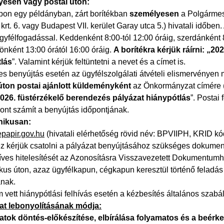
yesen vagy postai úton:
apon egy példányban, zárt borítékban
személyesen
a Polgármest
krt. 6. vagy Budapest VII. kerület Garay utca 5.) hivatali időbe
ügyfélfogadással. Keddenként 8:00-tól 12:00 óráig, szerdánként 8
önként 13:00 órától 16:00 óráig.
A borítékra kérjük ráírni: „2
lás
”. Valamint kérjük feltüntetni a nevet és a címet is.
s benyújtás esetén az ügyfélszolgálati átvételi elismervényen 
úton
postai ajánlott küldeményként
az Önkormányzat címére (1
„2026. füstérzékelő berendezés pályázat hiánypótlás
”. Postai
ont számít a benyújtás időpontjának.
nikusan:
/epapir.gov.hu
(hivatali elérhetőség rövid név: BPVIIPH, KRID k
ez kérjük csatolni a pályázat benyújtásához szükséges dokumen
íves hitelesítését az Azonosításra Visszavezetett Dokumentumhi
kus úton, azaz ügyfélkapun, cégkapun keresztül történő feladás
ának.
 vett hiánypótlási felhívás esetén a kézbesítés általános szabál
at lebonyolításának módja:
atok döntés-előkészítése, elbírálása folyamatos és a beérke