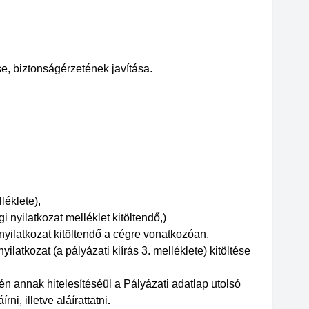
, biztonságérzetének javítása.
léklete),
 nyilatkozat melléklet kitöltendő,)
nyilatkozat kitöltendő a cégre vonatkozóan,
atkozat (a pályázati kiírás 3. melléklete) kitöltése
n annak hitelesítéséül a Pályázati adatlap utolsó
rni, illetve aláírattatni
.