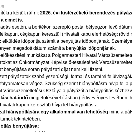
ig.
ítékra kérjük ráírni:
2026. évi füstérzékelő berendezés pályáza
a címet is.
ladás esetén, a borítékon szereplő postai bélyegzőn lévő dátum
félkapun, cégkapun keresztül (Hivatali kapu elérhetőség: rövi
 elküldés időpontja számít a benyújtás időpontjának. Személyes
ényen megadott dátum számít a benyújtás időpontjának.
-előkészítési munkákat a Polgármesteri Hivatal Városüzemelteté
atokat az Önkormányzat Képviselő-testületének Városüzemeltetés
t benyújtása során pályázati díjat nem kell fizetni.
ett pályázatok szabályszerűségi, formai és tartalmi felülvizsgá
folyamatosan végez. Szükség szerint hiánypótlásra hívja fel a p
al Városüzemeltetési Osztálya a pályázót a hiánypótlás kézhezvé
lási határidő
megjelölésével írásban (tértivevényes levélben, 
hivatali kapun keresztül) hívja fel hiánypótlásra.
zat
hiánypótlására egy alkalommal van lehetőség
mind a pály
umok tekintetében.
ótlás benyújtása: