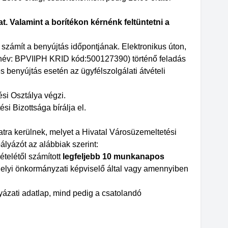
t. Valamint a borítékon kérnénk feltüntetni a
 számít a benyújtás időpontjának. Elektronikus úton,
d név: BPVIIPH KRID kód:500127390) történő feladás
 benyújtás esetén az ügyfélszolgálati átvételi
si Osztálya végzi.
i Bizottsága bírálja el.
latra kerülnek, melyet a Hivatal Városüzemeltetési
ályázót az alábbiak szerint:
telétől számított
legfeljebb 10 munkanapos
helyi önkormányzati képviselő által vagy amennyiben
ázati adatlap, mind pedig a csatolandó