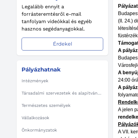
Pályázat
Legalább ennyit a
Budapest
forrásteremtésről e-mail
(II. 24.
tanfolyam videókkal és egyéb
létesítés
hasznos segédanyagokkal.
füstérzé
Támogat
Érdekel
A pályáza
Budapest 
Városfejl
Pályázhatnak
A benyúj
24:00 ór
Intézmények
A pályáz
Társadalmi szervezetek és alapítványok
folyamat
Rendelke
Természetes személyek
A jelen 
rendelk
Vállalkozások
Pályázó
Önkormányzatok
A VII. ke