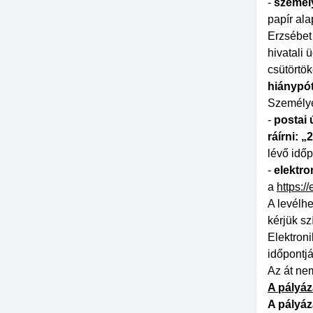
-
személ
papír al
Erzsébet 
hivatali 
csütörtök
hiánypót
Személye
-
postai 
ráírni: 
lévő időp
-
elektro
a
https:/
A levélh
kérjük sz
Elektroni
időpontj
Az át nem
A pályáz
A pályáz