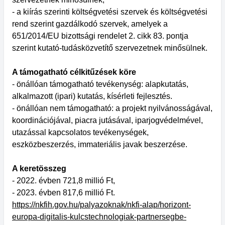
- a kiírás szerinti költségvetési szervek és költségvetési
rend szerint gazdálkodó szervek, amelyek a
651/2014/EU bizottsági rendelet 2. cikk 83. pontja
szerint kutató-tudásközvetítő szervezetnek minősülnek.
A támogatható célkitűzések köre
- önállóan támogatható tevékenység: alapkutatás,
alkalmazott (ipari) kutatás, kísérleti fejlesztés.
- önállóan nem támogatható: a projekt nyilvánosságával,
koordinációjával, piacra jutásával, iparjogvédelmével,
utazással kapcsolatos tevékenységek,
eszközbeszerzés, immateriális javak beszerzése.
A keretösszeg
- 2022. évben 721,8 millió Ft,
- 2023. évben 817,6 millió Ft.
https://nkfih.gov.hu/palyazoknak/nkfi-alap/horizont-
europa-digitalis-kulcstechnologiak-partnersegbe-