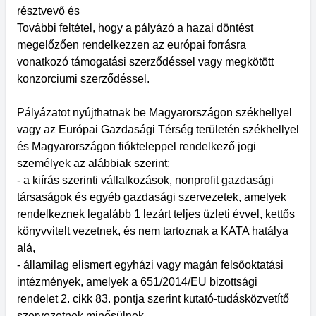
résztvevő és
További feltétel, hogy a pályázó a hazai döntést
megelőzően rendelkezzen az európai forrásra
vonatkozó támogatási szerződéssel vagy megkötött
konzorciumi szerződéssel.
Pályázatot nyújthatnak be Magyarországon székhellyel
vagy az Európai Gazdasági Térség területén székhellyel
és Magyarországon fiókteleppel rendelkező jogi
személyek az alábbiak szerint:
- a kiírás szerinti vállalkozások, nonprofit gazdasági
társaságok és egyéb gazdasági szervezetek, amelyek
rendelkeznek legalább 1 lezárt teljes üzleti évvel, kettős
könyvvitelt vezetnek, és nem tartoznak a KATA hatálya
alá,
- államilag elismert egyházi vagy magán felsőoktatási
intézmények, amelyek a 651/2014/EU bizottsági
rendelet 2. cikk 83. pontja szerint kutató-tudásközvetítő
szervezetnek minősülnek,