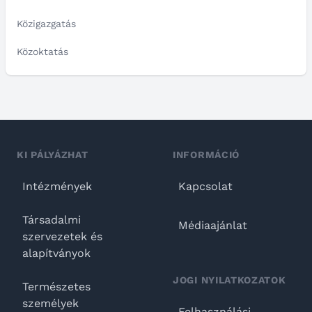
Közigazgatás
Közoktatás
KI PÁLYÁZHAT
INFORMÁCIÓ
Intézmények
Kapcsolat
Társadalmi
Médiaajánlat
szervezetek és
alapítványok
JOGI NYILATKOZATOK
Természetes
személyek
Felhasználási