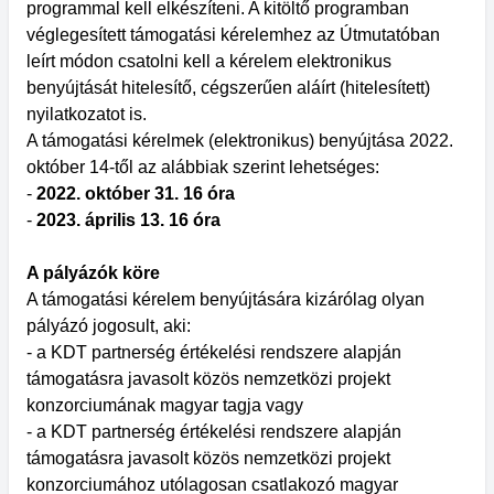
programmal kell elkészíteni. A kitöltő programban
véglegesített támogatási kérelemhez az Útmutatóban
leírt módon csatolni kell a kérelem elektronikus
benyújtását hitelesítő, cégszerűen aláírt (hitelesített)
nyilatkozatot is.
A támogatási kérelmek (elektronikus) benyújtása 2022.
október 14-től az alábbiak szerint lehetséges:
-
2022. október 31. 16 óra
-
2023. április 13. 16 óra
A pályázók köre
A támogatási kérelem benyújtására kizárólag olyan
pályázó jogosult, aki:
- a KDT partnerség értékelési rendszere alapján
támogatásra javasolt közös nemzetközi projekt
konzorciumának magyar tagja vagy
- a KDT partnerség értékelési rendszere alapján
támogatásra javasolt közös nemzetközi projekt
konzorciumához utólagosan csatlakozó magyar