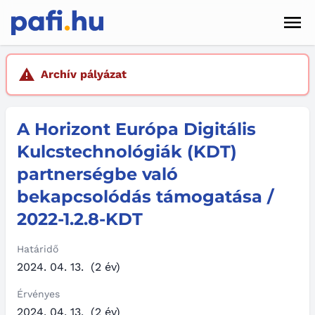
Men
Hírek
Archív pályázat
Pályázatok
A Horizont Európa Digitális
Szolgáltatások
Kulcstechnológiák (KDT)
Kapcsolat
partnerségbe való
bekapcsolódás támogatása /
Sötét mód
2022-1.2.8-KDT
Határidő
2024. 04. 13.
(2 év)
Érvényes
2024. 04. 13.
(2 év)