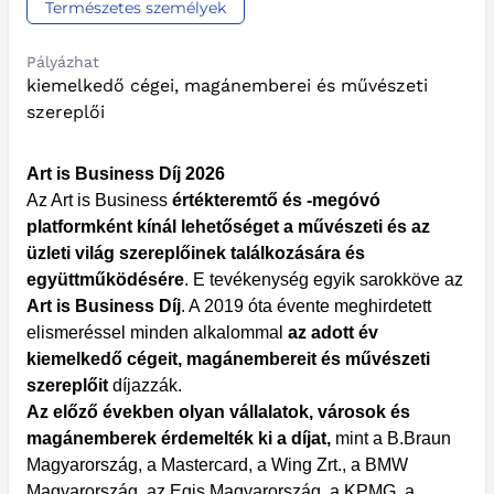
Természetes személyek
Pályázhat
kiemelkedő cégei, magánemberei és művészeti
szereplői
Art is Business Díj 2026
Az Art is Business
értékteremtő és -megóvó
platformként kínál lehetőséget a művészeti és az
üzleti világ szereplőinek találkozására és
együttműködésére
. E tevékenység egyik sarokköve az
Art is Business Díj
. A 2019 óta évente meghirdetett
elismeréssel minden alkalommal
az adott év
kiemelkedő cégeit, magánembereit és művészeti
szereplőit
díjazzák.
Az előző években olyan vállalatok, városok és
magánemberek érdemelték ki a díjat,
mint a B.Braun
Magyarország, a Mastercard, a Wing Zrt., a BMW
Magyarország, az Egis Magyarország, a KPMG, a