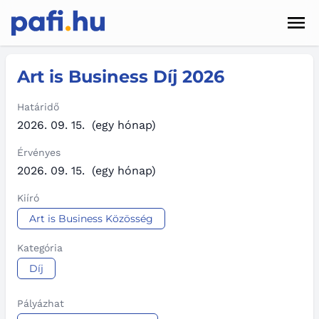
Men
Hírek
Art is Business Díj 2026
Pályázatok
Határidő
2026. 09. 15.
(egy hónap)
Szolgáltatások
Érvényes
Kapcsolat
2026. 09. 15.
(egy hónap)
Kiíró
Sötét mód
Art is Business Közösség
Kategória
Díj
Pályázhat