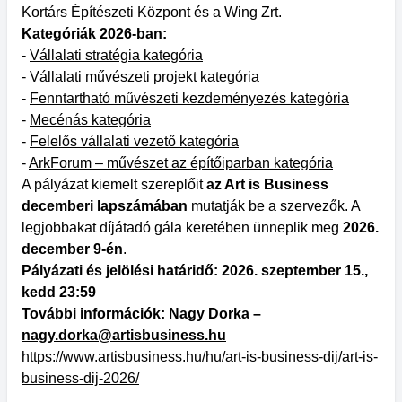
Kortárs Építészeti Központ és a Wing Zrt.
Kategóriák 2026-ban:
-
Vállalati stratégia kategória
-
Vállalati művészeti projekt kategória
-
Fenntartható művészeti kezdeményezés kategória
-
Mecénás kategória
-
Felelős vállalati vezető kategória
-
ArkForum – művészet az építőiparban kategória
A pályázat kiemelt szereplőit
az Art is Business
decemberi lapszámában
mutatják be a szervezők. A
legjobbakat díjátadó gála keretében ünneplik meg
2026.
december 9-én
.
Pályázati és jelölési határidő: 2026. szeptember 15.,
kedd 23:59
További információk: Nagy Dorka –
nagy.dorka@artisbusiness.hu
https://www.artisbusiness.hu/hu/art-is-business-dij/art-is-
business-dij-2026/