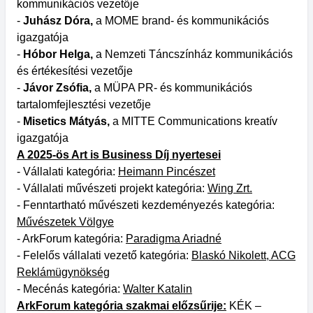
kommunikációs vezetője
-
Juhász Dóra,
a MOME brand- és kommunikációs
igazgatója
-
Hóbor Helga,
a Nemzeti Táncszínház kommunikációs
és értékesítési vezetője
-
Jávor Zsófia,
a MÜPA PR- és kommunikációs
tartalomfejlesztési vezetője
-
Misetics Mátyás,
a MITTE Communications kreatív
igazgatója
A 2025-ös Art is Business Díj nyertesei
- Vállalati kategória:
Heimann Pincészet
- Vállalati művészeti projekt kategória:
Wing Zrt.
- Fenntartható művészeti kezdeményezés kategória:
Művészetek Völgye
- ArkForum kategória:
Paradigma Ariadné
- Felelős vállalati vezető kategória:
Blaskó Nikolett, ACG
Reklámügynökség
- Mecénás kategória:
Walter Katalin
ArkForum kategória szakmai előzsűrije:
KÉK –