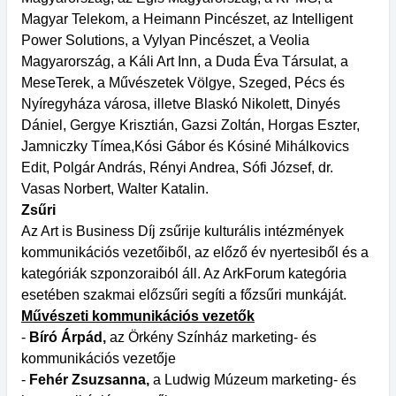
Magyar Telekom, a Heimann Pincészet, az Intelligent
Power Solutions, a Vylyan Pincészet, a Veolia
Magyarország, a Káli Art Inn, a Duda Éva Társulat, a
MeseTerek, a Művészetek Völgye, Szeged, Pécs és
Nyíregyháza városa, illetve Blaskó Nikolett, Dinyés
Dániel, Gergye Krisztián, Gazsi Zoltán, Horgas Eszter,
Jamniczky Tímea,Kósi Gábor és Kósiné Mihálkovics
Edit, Polgár András, Rényi Andrea, Sófi József, dr.
Vasas Norbert, Walter Katalin.
Zsűri
Az Art is Business Díj zsűrije kulturális intézmények
kommunikációs vezetőiből, az előző év nyertesiből és a
kategóriák szponzoraiból áll. Az ArkForum kategória
esetében szakmai előzsűri segíti a főzsűri munkáját.
Művészeti kommunikációs vezetők
-
Bíró Árpád,
az Örkény Színház marketing- és
kommunikációs vezetője
-
Fehér Zsuzsanna,
a Ludwig Múzeum marketing- és