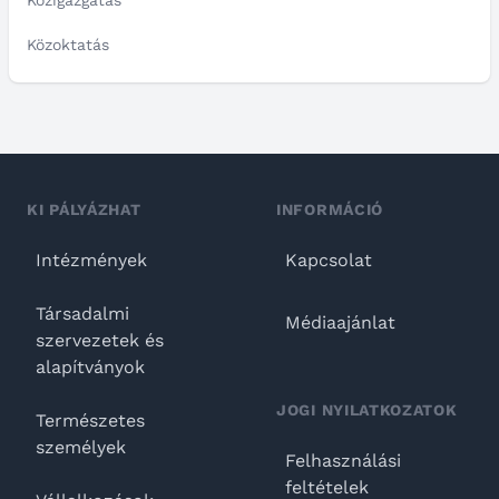
Közigazgatás
Közoktatás
KI PÁLYÁZHAT
INFORMÁCIÓ
Intézmények
Kapcsolat
Társadalmi
Médiaajánlat
szervezetek és
alapítványok
JOGI NYILATKOZATOK
Természetes
személyek
Felhasználási
feltételek