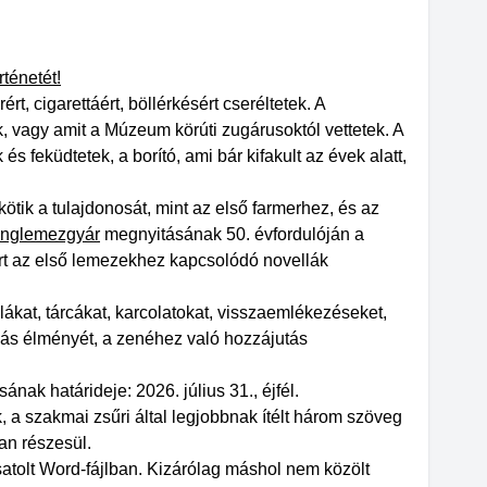
ténetét!
t, cigarettáért, böllérkésért cseréltetek. A
, vagy amit a Múzeum körúti zugárusoktól vettetek. A
s feküdtetek, a borító, ami bár kifakult az évek alatt,
k a tulajdonosát, mint az első farmerhez, és az
anglemezgyár
megnyitásának 50. évfordulóján a
rt az első lemezekhez kapcsolódó novellák
ákat, tárcákat, karcolatokat, visszaemlékezéseket,
ozás élményét, a zenéhez való hozzájutás
nak határideje: 2026. július 31., éjfél.
, a szakmai zsűri által legjobbnak ítélt három szöveg
ban részesül.
atolt Word-fájlban. Kizárólag máshol nem közölt