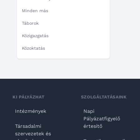
Minden más
Táborok
Közigazgatás
Közoktatás
KI PÁLYÁZHAT
SZOLGÁLTATÁSAINK
Intézmények
Napi
Pályázatfigyelő
Társadalmi
értesítő
szervezetek és