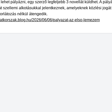
 lehet pályázni, egy szerző legfeljebb 3 novellát küldhet. A pály
át szellemi alkotásukkal jelentkeznek, amelyeknek közlési jogát
orlátozás nélkül átengedik.
beatkorszak.blog.hu/2026/06/06/palyazat-az-elso-lemezem