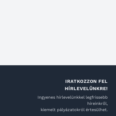
IRATKOZZON FEL
HÍRLEVELÜNKRE!
Ingyenes hírlevelünkkel legfrissebb
híreinkről,
kiemelt pályázatokról értesülhet.