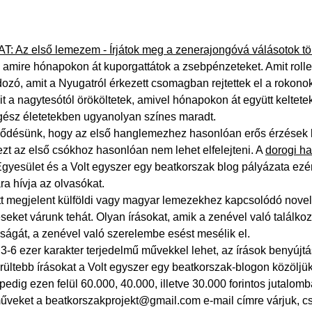
: Az első lemezem - Írjátok meg a zenerajongóvá válásotok tör
, amire hónapokon át kuporgattátok a zsebpénzeteket. Amit rollerér
zó, amit a Nyugatról érkezett csomagban rejtettek el a rokonok
t a nagytesótól örököltetek, amivel hónapokon át együtt keltetek é
gész életetekben ugyanolyan színes maradt.
désünk, hogy az első hanglemezhez hasonlóan erős érzések köti
zt az első csókhoz hasonlóan nem lehet elfelejteni. A
dorogi h
gyesület és a Volt egyszer egy beatkorszak blog pályázata ezé
a hívja az olvasókat.
tt megjelent külföldi vagy magyar lemezekhez kapcsolódó novell
seket várunk tehát. Olyan írásokat, amik a zenével való találk
ságát, a zenével való szerelembe esést mesélik el.
3-6 ezer karakter terjedelmű művekkel lehet, az írások benyújtásá
rültebb írásokat a Volt egyszer egy beatkorszak-blogon közöljük
pedig ezen felül 60.000, 40.000, illetve 30.000 forintos jutalom
űveket a beatkorszakprojekt@gmail.com e-mail címre várjuk, cs