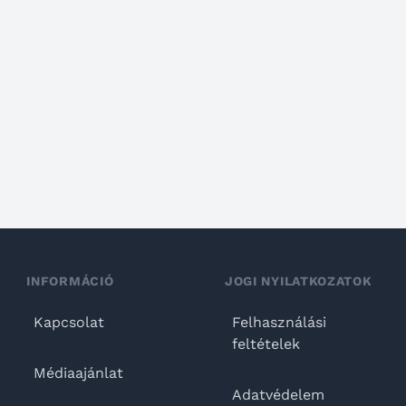
INFORMÁCIÓ
JOGI NYILATKOZATOK
Kapcsolat
Felhasználási
feltételek
Médiaajánlat
Adatvédelem