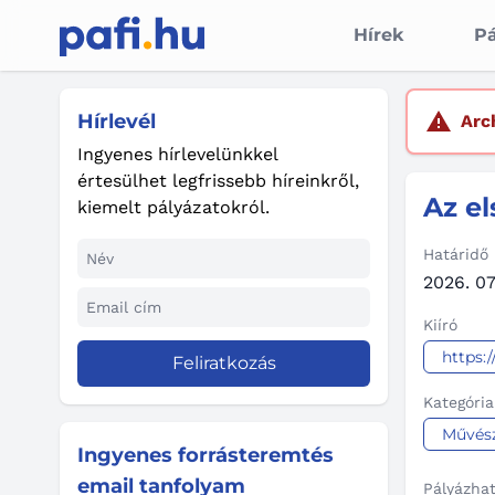
Hírek
Pá
Hírlevél
Arc
Ingyenes hírlevelünkkel
értesülhet legfrissebb híreinkről,
Az e
kiemelt pályázatokról.
Határidő
2026. 07.
Kiíró
https:
Feliratkozás
Kategória
Művés
Ingyenes forrásteremtés
email tanfolyam
Pályázha