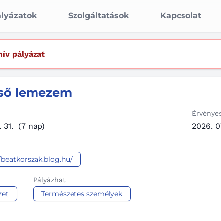
lyázatok
Szolgáltatások
Kapcsolat
hív pályázat
lső lemezem
Érvénye
 31.
(7 nap)
2026. 07
//beatkorszak.blog.hu/
Pályázhat
zet
Természetes személyek
t