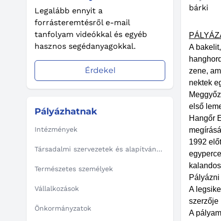
bárki
Legalább ennyit a
forrásteremtésről e-mail
tanfolyam videókkal és egyéb
PÁLYÁZAT
hasznos segédanyagokkal.
A bakelit
hanghordo
Érdekel
zene, ami
nektek e
Meggyőző
első leme
Pályázhatnak
Hangőr E
Intézmények
megírásár
1992 elő
Társadalmi szervezetek és alapítványok
egyperce
kalandos
Természetes személyek
Pályázni 
Vállalkozások
A legsike
szerzője 
Önkormányzatok
A pályam