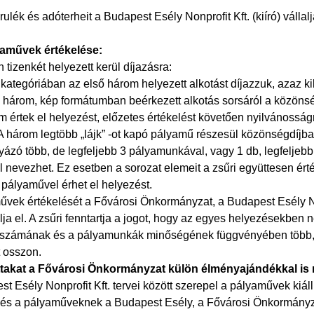
árulék és adóterheit a Budapest Esély Nonprofit Kft. (kiíró) vállalj
yaművek értékelése:
tizenkét helyezett kerül díjazásra:
kategóriában az első három helyezett alkotást díjazzuk, azaz ki
i három, kép formátumban beérkezett alkotás sorsáról a közönsé
m értek el helyezést, előzetes értékelést követően nyilvánoss
A három legtöbb „lájk” -ot kapó pályamű részesül közönségdíjba
lyázó több, de legfeljebb 3 pályamunkával, vagy 1 db, legfelje
l nevezhet. Ez esetben a sorozat elemeit a zsűri együttesen ért
 pályaművel érhet el helyezést.
űvek értékelését a Fővárosi Önkormányzat, a Budapest Esély Non
álja el. A zsűri fenntartja a jogot, hogy az egyes helyezésekben ne
számának és a pályamunkák minőségének függvényében több, 
t osszon.
ttakat a Fővárosi Önkormányzat külön élményajándékkal is 
t Esély Nonprofit Kft. tervei között szerepel a pályaművek kiá
és a pályaműveknek a Budapest Esély, a Fővárosi Önkormányzat