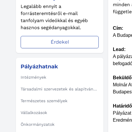
minden a
Legalább ennyit a
függetle
forrásteremtésről e-mail
tanfolyam videókkal és egyéb
hasznos segédanyagokkal.
Cím:
A Budapes
Érdekel
Lead:
A pályáza
befogadó
Pályázhatnak
Intézmények
Beküldő 
Molnár At
Társadalmi szervezetek és alapítványok
Budapest 
Természetes személyek
Határidő
Vállalkozások
Pályázat 
Eredmény
Önkormányzatok