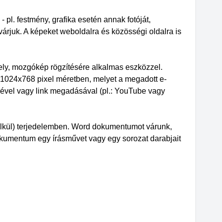
 - pl. festmény, grafika esetén annak fotóját,
árjuk. A képeket weboldalra és közösségi oldalra is
rmely, mozgókép rögzítésére alkalmas eszközzel.
1024x768 pixel méretben, melyet a megadott e-
égével vagy link megadásával (pl.: YouTube vagy
élkül) terjedelemben. Word dokumentumot várunk,
okumentum egy írásművet vagy egy sorozat darabjait