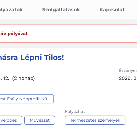
lyázatok
Szolgáltatások
Kapcsolat
hív pályázat
ásra Lépni Tilos!
Érvénye
. 12.
(2 hónap)
2026. 06
st Esély Nonprofit Kft.
Pályázhat
velődés
Művészet
Természetes személyek
t