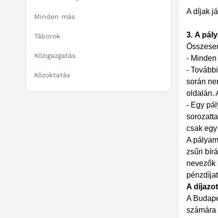
A díjak j
Minden más
3.
A pál
Táborok
Összesen 
Közigazgatás
- Minden 
- Tovább
Közoktatás
során ne
oldalán. 
- Egy pá
sorozatta
csak egy
A pályam
zsűri bír
nevezők 
pénzdíja
A díjazo
A Budapes
számára 