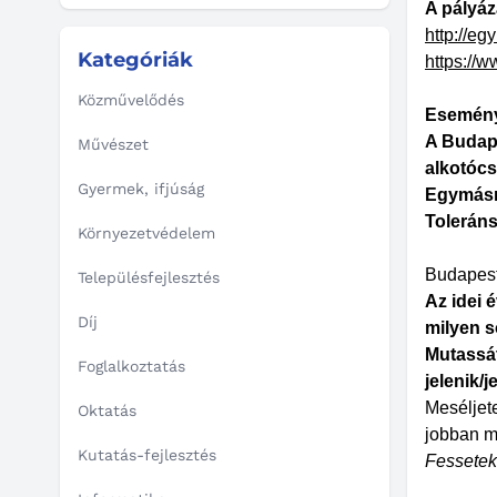
A pályáza
http://eg
Kategóriák
https:/
Közművelődés
Esemény
A Budape
Művészet
alkotócs
Gyermek, ifjúság
Egymásra
Tolerán
Környezetvédelem
Budapest 
Településfejlesztés
Az idei 
Díj
milyen s
Mutassát
Foglalkoztatás
jelenik/
Meséljete
Oktatás
jobban m
Kutatás-fejlesztés
Fessetek,