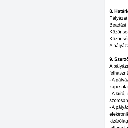
8. Határ
Pályázat 
Beadási h
Közönség
Közönség
A pályáz
9.
Szerző
A pályáza
felhaszná
- A pályá
kapcsola
- A kiíró
szorosan 
- A pályá
elektron
kizárólag
jellege f