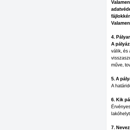
Valamenn
adatvéde
fájlokkén
Valamenn
4. Pálya
A pályáz
válik, és
visszaszo
műve, tov
5. A pál
A határi
6. Kik p
Érvényese
lakóhelyt
7. Nevez