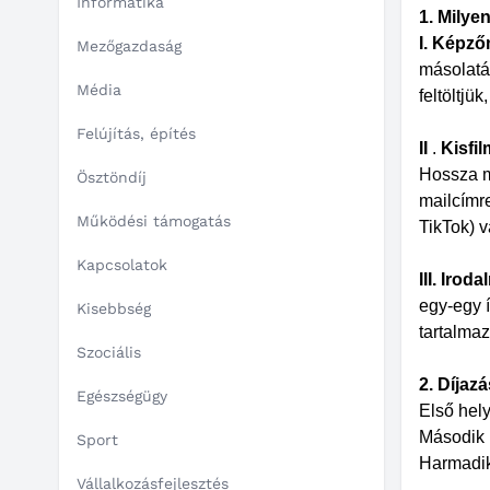
Informatika
1. Milye
I. Képző
Mezőgazdaság
másolatát
Média
feltöltjü
Felújítás, építés
II
.
Kisfil
Hossza m
Ösztöndíj
mailcímr
Működési támogatás
TikTok) v
Kapcsolatok
III. Irod
egy-egy 
Kisebbség
tartalmaz
Szociális
2. Díjaz
Egészségügy
Első hely
Második 
Sport
Harmadik
Vállalkozásfejlesztés