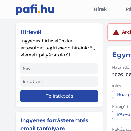
Hírek
Pá
Hírlevél
Arc
Ingyenes hírlevelünkkel
értesülhet legfrissebb híreinkről,
Egym
kiemelt pályázatokról.
Határidő
2026. 06
Kiíró
Budape
Feliratkozás
Kategória
Közmű
Ingyenes forrásteremtés
email tanfolyam
Pályázha