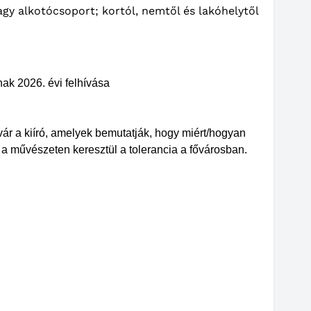
gy alkotócsoport; kortól, nemtől és lakóhelytől
nak 2026. évi felhívása
vár a kiíró, amelyek bemutatják, hogy miért/hogyan
 a művészeten keresztül a tolerancia a fővárosban.