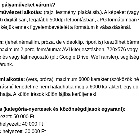
n pályaműveket várunk?
művészeti alkotás:
(rajz, festmény, plakát stb.). A képeket (vagy
) digitálisan, legalább 500dpi felbontásban, JPG formátumban v
k, kérjük ennek figyelembevételét a formátum kiválasztásánál.
m:
(lehet némafilm, próza, de videoklip, riport is) készülhet bá
aximum 2 perc, formátuma: AVI kiterjesztésben, 720x576 vagy 
e és vagy fájlmegosztó (pl.: Google Drive, WeTransfer), segíts
árunk.
almi alkotás:
(vers, próza), maximum 6000 karakter (szóközök n
írásmű terjedelme nem haladhatja meg a 6000 karaktert, egy d
hatja. A külön írások külön fájlba kerüljenek!
ás (kategória-nyertesek és közönségdíjasok egyaránt):
ezett: 50 000 Ft
helyezett: 40 000 Ft
 helyezett: 30 000 Ft