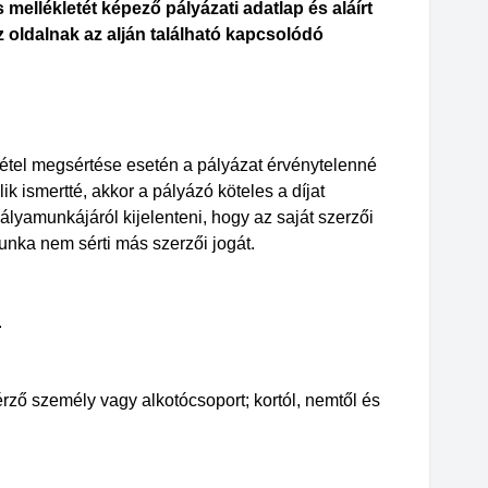
mellékletét képező pályázati adatlap és aláírt
 oldalnak az alján található kapcsolódó
tétel megsértése esetén a pályázat érvénytelenné
ik ismertté, akkor a pályázó köteles a díjat
 pályamunkájáról kijelenteni, hogy az saját szerzői
munka nem sérti más szerzői jogát.
.
rző személy vagy alkotócsoport; kortól, nemtől és