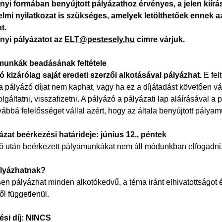
yi formában benyújtott pályázathoz érvényes, a jelen kiírás 
lmi nyilatkozat is szükséges, amelyek letölthetőek ennek az
t.
yi pályázatot az
ELT@pestesely.hu
címre várjuk.
munkák beadásának feltétele
ó kizárólag saját eredeti szerzői alkotásával pályázhat.
E fel
 a pályázó díjat nem kaphat, vagy ha ez a díjátadást követően vál
lgáltatni, visszafizetni. A pályázó a pályázati lap aláírásával a
ábbá felelősséget vállal azért, hogy az általa benyújtott pálya
yázat beérkezési határideje: június 12., péntek
dő után beérkezett pályamunkákat nem áll módunkban elfogadni
ályázhatnak?
n pályázhat minden alkotókedvű, a téma iránt elhivatottságot é
ől függetlenül.
ési díj: NINCS