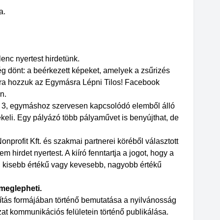
a.
lenc nyertest hirdetünk.
g dönt: a beérkezett képeket, amelyek a zsűrizés
ágra hozzuk az Egymásra Lépni Tilos! Facebook
n.
bb 3, egymáshoz szervesen kapcsolódó elemből álló
ékeli. Egy pályázó több pályaművet is benyújthat, de
profit Kft. és szakmai partnerei köréből választott
m hirdet nyertest. A kiíró fenntartja a jogot, hogy a
kisebb értékű vagy kevesebb, nagyobb értékű
meglepheti.
llítás formájában történő bemutatása a nyilvánosság
 kommunikációs felületein történő publikálása.