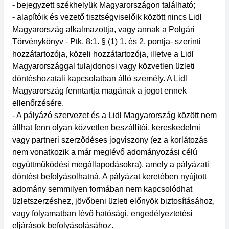
- bejegyzett székhelyük Magyarországon található;
- alapítóik és vezető tisztségviselőik között nincs Lidl
Magyarország alkalmazottja, vagy annak a Polgári
Törvénykönyv - Ptk. 8:1. § (1) 1. és 2. pontja- szerinti
hozzátartozója, közeli hozzátartozója, illetve a Lidl
Magyarországgal tulajdonosi vagy közvetlen üzleti
döntéshozatali kapcsolatban álló személy. A Lidl
Magyarország fenntartja magának a jogot ennek
ellenőrzésére.
- A pályázó szervezet és a Lidl Magyarország között nem
állhat fenn olyan közvetlen beszállítói, kereskedelmi
vagy partneri szerződéses jogviszony (ez a korlátozás
nem vonatkozik a már meglévő adományozási célú
együttműködési megállapodásokra), amely a pályázati
döntést befolyásolhatná. A pályázat keretében nyújtott
adomány semmilyen formában nem kapcsolódhat
üzletszerzéshez, jövőbeni üzleti előnyök biztosításához,
vagy folyamatban lévő hatósági, engedélyeztetési
eljárások befolyásolásához.