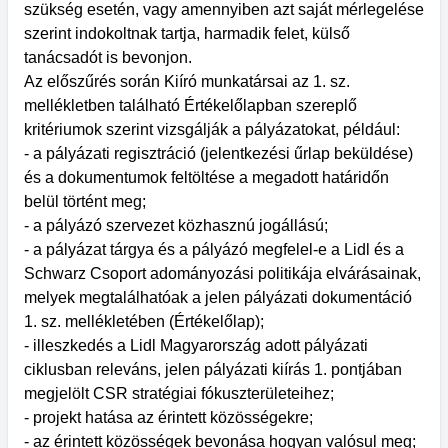
szükség esetén, vagy amennyiben azt saját mérlegelése
szerint indokoltnak tartja, harmadik felet, külső
tanácsadót is bevonjon.
Az előszűrés során Kiíró munkatársai az 1. sz.
mellékletben található Értékelőlapban szereplő
kritériumok szerint vizsgálják a pályázatokat, például:
- a pályázati regisztráció (jelentkezési űrlap beküldése)
és a dokumentumok feltöltése a megadott határidőn
belül történt meg;
- a pályázó szervezet közhasznú jogállású;
- a pályázat tárgya és a pályázó megfelel-e a Lidl és a
Schwarz Csoport adományozási politikája elvárásainak,
melyek megtalálhatóak a jelen pályázati dokumentáció
1. sz. mellékletében (Értékelőlap);
- illeszkedés a Lidl Magyarország adott pályázati
ciklusban releváns, jelen pályázati kiírás 1. pontjában
megjelölt CSR stratégiai fókuszterületeihez;
- projekt hatása az érintett közösségekre;
- az érintett közösségek bevonása hogyan valósul meg;