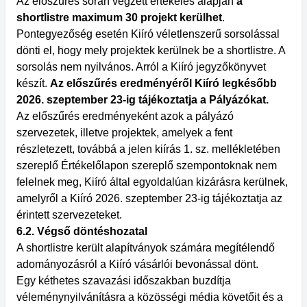
Az előszűrés során végzett értékelés alapján
a
shortlistre maximum 30 projekt kerülhet
.
Pontegyezőség esetén Kiíró véletlenszerű sorsolással
dönti el, hogy mely projektek kerülnek be a shortlistre. A
sorsolás nem nyilvános. Arról a Kiíró jegyzőkönyvet
készít.
Az előszűrés eredményéről Kiíró legkésőbb
2026. szeptember 23-ig tájékoztatja a Pályázókat.
Az előszűrés eredményeként azok a pályázó
szervezetek, illetve projektek, amelyek a fent
részletezett, továbbá a jelen kiírás 1. sz. mellékletében
szereplő Értékelőlapon szereplő szempontoknak nem
felelnek meg, Kiíró által egyoldalúan kizárásra kerülnek,
amelyről a Kiíró 2026. szeptember 23-ig tájékoztatja az
érintett szervezeteket.
6.2. Végső döntéshozatal
A shortlistre került alapítványok számára megítélendő
adományozásról a Kiíró vásárlói bevonással dönt.
Egy kéthetes szavazási időszakban buzdítja
véleménynyilvánításra a közösségi média követőit és a