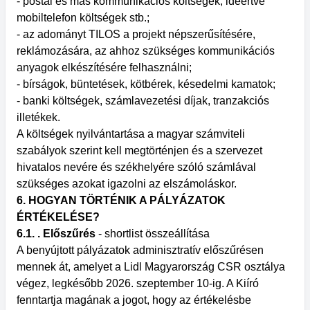
- postai és más kommunikációs költségek, ideértve
mobiltelefon költségek stb.;
- az adományt TILOS a projekt népszerűsítésére,
reklámozására, az ahhoz szükséges kommunikációs
anyagok elkészítésére felhasználni;
- bírságok, büntetések, kötbérek, késedelmi kamatok;
- banki költségek, számlavezetési díjak, tranzakciós
illetékek.
A költségek nyilvántartása a magyar számviteli
szabályok szerint kell megtörténjen és a szervezet
hivatalos nevére és székhelyére szóló számlával
szükséges azokat igazolni az elszámoláskor.
6. HOGYAN TÖRTÉNIK A PÁLYÁZATOK
ÉRTÉKELÉSE?
6.1. . Előszűrés
- shortlist összeállítása
A benyújtott pályázatok adminisztratív előszűrésen
mennek át, amelyet a Lidl Magyarország CSR osztálya
végez, legkésőbb 2026. szeptember 10-ig. A Kiíró
fenntartja magának a jogot, hogy az értékelésbe