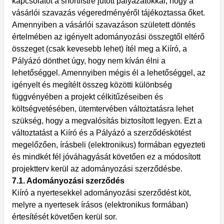
kapcsolatot a shortlistre jutott pályázatokkal, hogy a
vásárlói szavazás végeredményéről tájékoztassa őket.
Amennyiben a vásárlói szavazáson született döntés
értelmében az igényelt adományozási összegtől eltérő
összeget (csak kevesebb lehet) ítél meg a Kiíró, a
Pályázó dönthet úgy, hogy nem kíván élni a
lehetőséggel. Amennyiben mégis él a lehetőséggel, az
igényelt és megítélt összeg közötti különbség
függvényében a projekt célkitűzéseiben és
költségvetésében, ütemtervében változtatásra lehet
szükség, hogy a megvalósítás biztosított legyen. Ezt a
változtatást a Kiíró és a Pályázó a szerződéskötést
megelőzően, írásbeli (elektronikus) formában egyezteti
és mindkét fél jóváhagyását követően ez a módosított
projektterv kerül az adományozási szerződésbe.
7.1. Adományozási szerződés
Kiíró a nyertesekkel adományozási szerződést köt,
melyre a nyertesek írásos (elektronikus formában)
értesítését követően kerül sor.