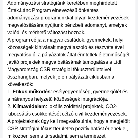
Adományozási stratégiánk keretében meghirdetett
Érték.Lánc Program elnevezésű önkéntes
adományozási programunkkal olyan kezdeményezések
megvalósítására nyújtunk pénzbeli adományt, amelyek
valódi és mérhető változást hoznak.
A program célja a magyar családok, gyermekek, helyi
közösségek kihívásait megválaszoló és részvételével
megvalósuló, a pályázatok által érintettek életminőségét
javító projektek megvalósításának támogatása a Lidl
Magyarország CSR stratégiai fókuszterületeivel
összhangban, melyek jelen pályázati ciklusban a
következők:
1.
Etikus működés:
esélyegyenlőség, gyermekjólét és
a hátrányos helyzetű közösségek integrációja.
2.
Klímavédelem:
lokális zöldítési projektek, CO2-
kibocsátás csökkentését célzó civil kezdeményezések.
A projekteknek úgy kell megvalósulnia, hogy a megjelölt
CSR stratégiai fókuszterületen pozitív hatást érjenek el,
miközben sem a társadalmi, sem a természeti