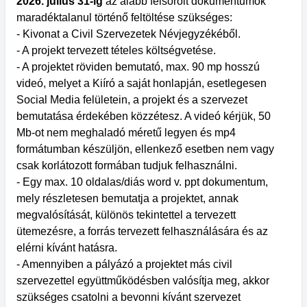
2026. július 31-ig
az alább felsorolt dokumentumok
maradéktalanul történő feltöltése szükséges:
- Kivonat a Civil Szervezetek Névjegyzékéből.
- A projekt tervezett tételes költségvetése.
- A projektet röviden bemutató, max. 90 mp hosszú
videó, melyet a Kiíró a saját honlapján, esetlegesen
Social Media felületein, a projekt és a szervezet
bemutatása érdekében közzétesz. A videó kérjük, 50
Mb-ot nem meghaladó méretű legyen és mp4
formátumban készüljön, ellenkező esetben nem vagy
csak korlátozott formában tudjuk felhasználni.
- Egy max. 10 oldalas/diás word v. ppt dokumentum,
mely részletesen bemutatja a projektet, annak
megvalósítását, különös tekintettel a tervezett
ütemezésre, a forrás tervezett felhasználására és az
elérni kívánt hatásra.
- Amennyiben a pályázó a projektet más civil
szervezettel együttműködésben valósítja meg, akkor
szükséges csatolni a bevonni kívánt szervezet