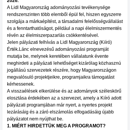
2026.
A Lidl Magyarország adományozási tevékenysége
rendszerszinten több elemből épül fel, hiszen egyszerre
szolgája a márkaépítést, a társadalmi felelősségvállalást
és a fenntarthatóságot, például a napi élelmiszermentés
révén az élelmiszerpazarlás csökkentésével.
Jelen pályázati felhívás a Lidl Magyarország (Kiíró)
Érték.Lánc elnevezésű adományozási programját
mutatja be, melynek keretében vállalatunk évente
meghirdeti a pályázati lehetőséget kizárólag közhasznú
jogállású szervezetek részére, hogy Magyarországon
megvalósuló projektjeikre, programjaikra támogatást
kérhessenek.
A visszaélések elkerülése és az adományok széleskörű
elosztása érdekében az a szervezet, amely a Kiíró adott
pályázati programjában már nyert, a nyertes projekt
lezárásáig és a záró elszámolás elfogadásáig újabb
pályázatot nem nyújthat be.
1. MIÉRT HIRDETTÜK MEG A PROGRAMOT?