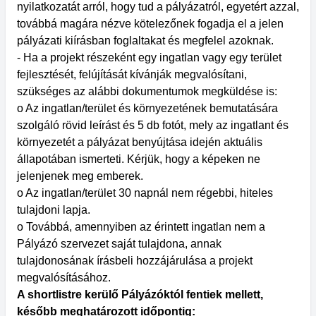
nyilatkozatát arról, hogy tud a pályázatról, egyetért azzal,
továbbá magára nézve kötelezőnek fogadja el a jelen
pályázati kiírásban foglaltakat és megfelel azoknak.
- Ha a projekt részeként egy ingatlan vagy egy terület
fejlesztését, felújítását kívánják megvalósítani,
szükséges az alábbi dokumentumok megküldése is:
o Az ingatlan/terület és környezetének bemutatására
szolgáló rövid leírást és 5 db fotót, mely az ingatlant és
környezetét a pályázat benyújtása idején aktuális
állapotában ismerteti. Kérjük, hogy a képeken ne
jelenjenek meg emberek.
o Az ingatlan/terület 30 napnál nem régebbi, hiteles
tulajdoni lapja.
o Továbbá, amennyiben az érintett ingatlan nem a
Pályázó szervezet saját tulajdona, annak
tulajdonosának írásbeli hozzájárulása a projekt
megvalósításához.
A shortlistre kerülő Pályázóktól fentiek mellett,
később meghatározott időpontig: