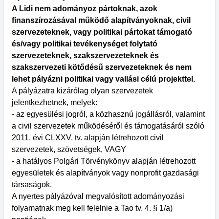
A Lidi nem adományoz pártoknak, azok
finanszírozásával működő alapítványoknak, civil
szervezeteknek, vagy politikai pártokat támogató
és/vagy politikai tevékenységet folytató
szervezeteknek, szakszervezeteknek és
szakszervezeti kötődésű szervezeteknek és nem
lehet pályázni politikai vagy vallási célú projekttel.
A pályázatra kizárólag olyan szervezetek
jelentkezhetnek, melyek:
- az egyesülési jogról, a közhasznú jogállásról, valamint
a civil szervezetek működéséről és támogatásáról szóló
2011. évi CLXXV. tv. alapján létrehozott civil
szervezetek, szövetségek, VAGY
- a hatályos Polgári Törvénykönyv alapján létrehozott
egyesületek és alapítványok vagy nonprofit gazdasági
társaságok.
A nyertes pályázóval megvalósított adományozási
folyamatnak meg kell felelnie a Tao tv. 4. § 1/a)