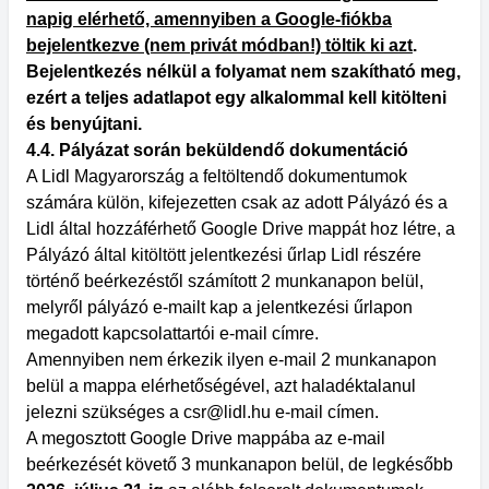
napig elérhető, amennyiben a Google-fiókba
bejelentkezve (nem privát módban!) töltik ki azt
.
Bejelentkezés nélkül a folyamat nem szakítható meg,
ezért a teljes adatlapot egy alkalommal kell kitölteni
és benyújtani.
4.4. Pályázat során beküldendő dokumentáció
A Lidl Magyarország a feltöltendő dokumentumok
számára külön, kifejezetten csak az adott Pályázó és a
Lidl által hozzáférhető Google Drive mappát hoz létre, a
Pályázó által kitöltött jelentkezési űrlap Lidl részére
történő beérkezéstől számított 2 munkanapon belül,
melyről pályázó e-mailt kap a jelentkezési űrlapon
megadott kapcsolattartói e-mail címre.
Amennyiben nem érkezik ilyen e-mail 2 munkanapon
belül a mappa elérhetőségével, azt haladéktalanul
jelezni szükséges a csr@lidl.hu e-mail címen.
A megosztott Google Drive mappába az e-mail
beérkezését követő 3 munkanapon belül, de legkésőbb