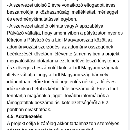
- A szervezet utolsó 2 évre vonatkozó elfogadott éves
beszámolója, a közhasznúsági melléklettel, mérleggel
és eredménykimutatással egyben.
- A szervezet alapító okirata vagy Alapszabálya.
Pályázó vállalja, hogy amennyiben a pályázaton nyer és
létrejön a Pályázó és a Lidl Magyarország között az
adományozási szerződés, az adomány összegének
beérkezését követően félévente (amennyiben a projekt
megvalósítási időtartama ezt lehetővé teszi) fényképes
és szöveges beszámolót küld a Lidl Magyarországnak,
illetve vállalja, hogy a Lidl Magyarország bármely
időpontban, előre történő bejelentés nélkül, a féléves
időközökön belül is kérhet tőle beszámolót. Erre a Lidl
fenntartja magának a jogot. További információk a
támogatottak beszámolási kötelezettségéről a 8.2.
pontban olvashatóak.
4.5. Adatkezelés
A projekt célja kizárólag akkor tartalmazzon személyes