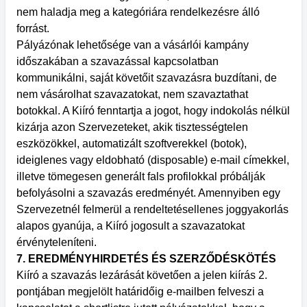
nem haladja meg a kategóriára rendelkezésre álló
forrást.
Pályázónak lehetősége van a vásárlói kampány
időszakában a szavazással kapcsolatban
kommunikálni, saját követőit szavazásra buzdítani, de
nem vásárolhat szavazatokat, nem szavaztathat
botokkal. A Kiíró fenntartja a jogot, hogy indokolás nélkül
kizárja azon Szervezeteket, akik tisztességtelen
eszközökkel, automatizált szoftverekkel (botok),
ideiglenes vagy eldobható (disposable) e-mail címekkel,
illetve tömegesen generált fals profilokkal próbálják
befolyásolni a szavazás eredményét. Amennyiben egy
Szervezetnél felmerül a rendeltetésellenes joggyakorlás
alapos gyanúja, a Kiíró jogosult a szavazatokat
érvényteleníteni.
7. EREDMÉNYHIRDETÉS ÉS SZERZŐDÉSKÖTÉS
Kiíró a szavazás lezárását követően a jelen kiírás 2.
pontjában megjelölt határidőig e-mailben felveszi a