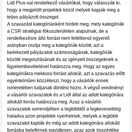
Lidl Plus-sal rendelkező vásárlókat, hogy válasszák ki,
hogy a megjelölt projektek közül melyek kapják meg a
teljes pályázott összeget.
A szavazást kategóriánként hirdeti meg, mely kategóriák
a CSR stratégiai fókuszterületen alapulnak, de a
rendelkezésre álló forrást nem feltétlenül egyenlő
arányban osztja meg a kategóriák között, azt a
beérkezett pályázatok számosságának, kategóriák
közötti megoszlásának és az igényelt összegeknek a
figyelembevételével határozza meg. Hogy az egyes
kategóriákra mekkora forrást allokál, azt a szavazás előtt
egyértelműen közzéteszi, hogy a vásárlók ennek
ismeretében tudjanak döntést hozni. A végső eredményt
a vásárlói szavazatok és a Lidl által az adott kategóriára
allokált forrás határozza meg. Azaz a vásárlói
szavazatok sorrendjében a legtöbbtől a legkevesebbig
haladva azon projektek nyerhetnek, melyek a legtöbb
szavazatot kapták és még az adott kategóriára allokált
forrásba beleférnek együttesen, azaz azok összértéke