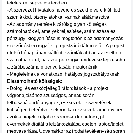
tételes költségvetési tervben.
- A szervezet hivatalos nevére és székhelyére kiállított
számlákkal, bizonylatokkal vannak alátámasztva.
- Az adomány terhére kizárólag olyan költségek
számolhatók el, amelyek teljesítése, számlázása és
pénzügyi kiegyenlítése is megtörténik az adományozási
szerződésben rögzített projektzáró dátum előtt. A projekt
utolsó hónapjában kiállított számlák abban az esetben
számolhatók el, ha azok pénzügyi rendezése legkésőbb
a záróbeszámoló benyújtásáig megtörténik.
- Megfelelnek a vonatkozó, hatályos jogszabályoknak.
Elszámolható költségek:
- Dologi és eszközjellegű ráfordítások - a projekt
végrehajtásához szükséges, annak során
felhasználandó anyagok, eszközök, felszerelések
költségei (beleértve elektronikai eszközök, amennyiben
azok a projekt céljához szorosan köthetőek, pl.
gyermekek digitális felzárkóztatása esetén laptop/tablet
megvásárlása. Ugyanakkor az irodai tevékenység során