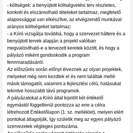
- költségek: a benyújtott költségvetési terv részletes,
konkrét és elszámolható tételeket tartalmaz, megfelelő
alapossággal van elkészítve, az elvégzendő munkával
arányos költségeket tartalmaz;
- a Kiíró vizsgálja továbbá, hogy a szervezet háttere és a
benyújtott tervek alapján a projekt valóban
megvalósítható-e a tervezett keretek között, és hogy a
pályázó miként gondoskodik a program
fennmaradásáról.
Az előszűrés során előnyt élveznek az olyan projektek,
melyeket még nem kezdtek el és nem találtak mellé
másik támogatót, valamint a fejlesztési célú, hatásukat
tekintve hosszabb távú programok.
A pályázatokat a Kiíró által kijelölt két értékelő
egymástól függetlenül pontozza az erre a célra
létrehozott Értékelőlapon (1. sz. melléklet), melyen elért
pontokat átlagolják, így születik meg az egyes pályázó
szervezetek végleges pontszáma.