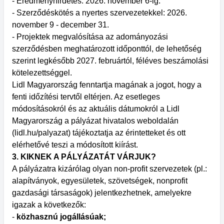
- Eredményhirdetés: 2026. november 6-ig.
- Szerződéskötés a nyertes szervezetekkel: 2026.
november 9 - december 31.
- Projektek megvalósítása az adományozási
szerződésben meghatározott időponttól, de lehetőség
szerint legkésőbb 2027. februártól, féléves beszámolási
kötelezettséggel.
Lidl Magyarország fenntartja magának a jogot, hogy a
fenti időzítési tervtől eltérjen. Az esetleges
módosításokról és az aktuális dátumokról a Lidl
Magyarország a pályázat hivatalos weboldalán
(lidl.hu/palyazat) tájékoztatja az érintetteket és ott
elérhetővé teszi a módosított kiírást.
3. KIKNEK A PÁLYÁZATÁT VÁRJUK?
A pályázatra kizárólag olyan non-profit szervezetek (pl.:
alapítványok, egyesületek, szövetségek, nonprofit
gazdasági társaságok) jelentkezhetnek, amelyekre
igazak a következők:
-
közhasznú jogállásúak;