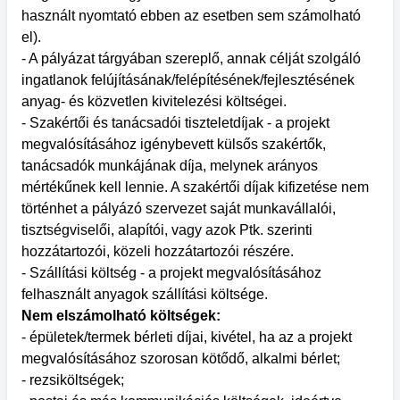
használt nyomtató ebben az esetben sem számolható
el).
- A pályázat tárgyában szereplő, annak célját szolgáló
ingatlanok felújításának/felépítésének/fejlesztésének
anyag- és közvetlen kivitelezési költségei.
- Szakértői és tanácsadói tiszteletdíjak - a projekt
megvalósításához igénybevett külsős szakértők,
tanácsadók munkájának díja, melynek arányos
mértékűnek kell lennie. A szakértői díjak kifizetése nem
történhet a pályázó szervezet saját munkavállalói,
tisztségviselői, alapítói, vagy azok Ptk. szerinti
hozzátartozói, közeli hozzátartozói részére.
- Szállítási költség - a projekt megvalósításához
felhasznált anyagok szállítási költsége.
Nem elszámolható költségek:
- épületek/termek bérleti díjai, kivétel, ha az a projekt
megvalósításához szorosan kötődő, alkalmi bérlet;
- rezsiköltségek;