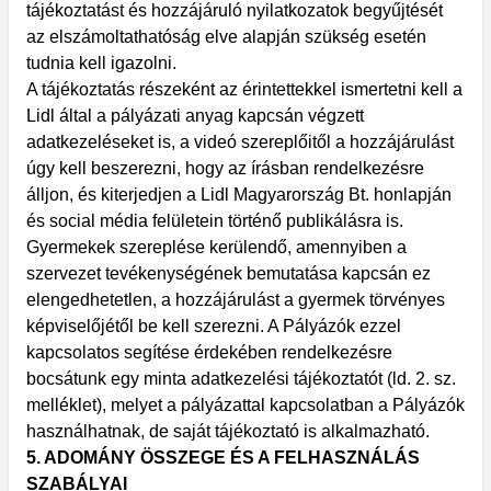
tájékoztatást és hozzájáruló nyilatkozatok begyűjtését
az elszámoltathatóság elve alapján szükség esetén
tudnia kell igazolni.
A tájékoztatás részeként az érintettekkel ismertetni kell a
Lidl által a pályázati anyag kapcsán végzett
adatkezeléseket is, a videó szereplőitől a hozzájárulást
úgy kell beszerezni, hogy az írásban rendelkezésre
álljon, és kiterjedjen a Lidl Magyarország Bt. honlapján
és social média felületein történő publikálásra is.
Gyermekek szereplése kerülendő, amennyiben a
szervezet tevékenységének bemutatása kapcsán ez
elengedhetetlen, a hozzájárulást a gyermek törvényes
képviselőjétől be kell szerezni. A Pályázók ezzel
kapcsolatos segítése érdekében rendelkezésre
bocsátunk egy minta adatkezelési tájékoztatót (ld. 2. sz.
melléklet), melyet a pályázattal kapcsolatban a Pályázók
használhatnak, de saját tájékoztató is alkalmazható.
5. ADOMÁNY ÖSSZEGE ÉS A FELHASZNÁLÁS
SZABÁLYAI