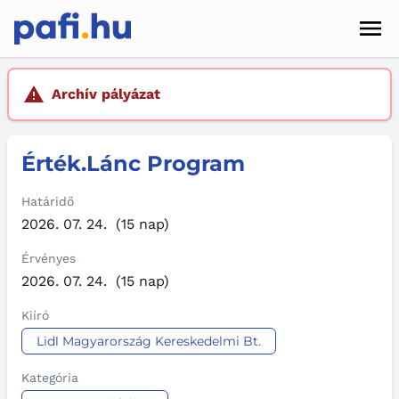
Men
Hírek
Archív pályázat
Pályázatok
Érték.Lánc Program
Szolgáltatások
Kapcsolat
Határidő
2026. 07. 24.
(15 nap)
Sötét mód
Érvényes
2026. 07. 24.
(15 nap)
Kiíró
Lidl Magyarország Kereskedelmi Bt.
Kategória