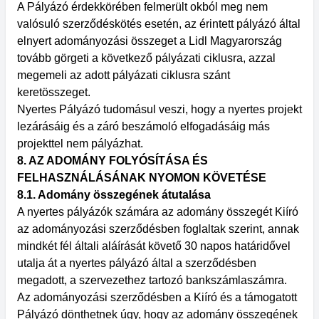
A Pályázó érdekkörében felmerült okból meg nem
valósuló szerződéskötés esetén, az érintett pályázó által
elnyert adományozási összeget a Lidl Magyarország
tovább görgeti a következő pályázati ciklusra, azzal
megemeli az adott pályázati ciklusra szánt
keretösszeget.
Nyertes Pályázó tudomásul veszi, hogy a nyertes projekt
lezárásáig és a záró beszámoló elfogadásáig más
projekttel nem pályázhat.
8. AZ ADOMÁNY FOLYÓSÍTÁSA ÉS
FELHASZNÁLÁSÁNAK NYOMON KÖVETÉSE
8.1. Adomány összegének átutalása
A nyertes pályázók számára az adomány összegét Kiíró
az adományozási szerződésben foglaltak szerint, annak
mindkét fél általi aláírását követő 30 napos határidővel
utalja át a nyertes pályázó által a szerződésben
megadott, a szervezethez tartozó bankszámlaszámra.
Az adományozási szerződésben a Kiíró és a támogatott
Pályázó dönthetnek úgy, hogy az adomány összegének