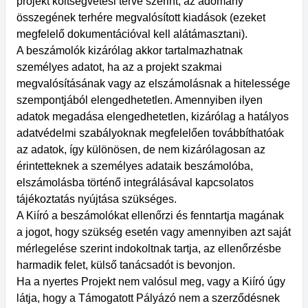
projekt költségvetési terve szerint, az adomány
összegének terhére megvalósított kiadások (ezeket
megfelelő dokumentációval kell alátámasztani).
A beszámolók kizárólag akkor tartalmazhatnak
személyes adatot, ha az a projekt szakmai
megvalósításának vagy az elszámolásnak a hitelessége
szempontjából elengedhetetlen. Amennyiben ilyen
adatok megadása elengedhetetlen, kizárólag a hatályos
adatvédelmi szabályoknak megfelelően továbbíthatóak
az adatok, így különösen, de nem kizárólagosan az
érintetteknek a személyes adataik beszámolóba,
elszámolásba történő integrálásával kapcsolatos
tájékoztatás nyújtása szükséges.
A Kiíró a beszámolókat ellenőrzi és fenntartja magának
a jogot, hogy szükség esetén vagy amennyiben azt saját
mérlegelése szerint indokoltnak tartja, az ellenőrzésbe
harmadik felet, külső tanácsadót is bevonjon.
Ha a nyertes Projekt nem valósul meg, vagy a Kiíró úgy
látja, hogy a Támogatott Pályázó nem a szerződésnek