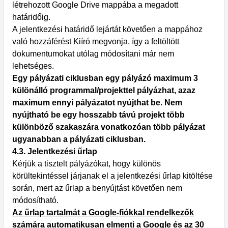
létrehozott Google Drive mappába a megadott
határidőig.
A jelentkezési határidő lejártát követően a mappához
való hozzáférést Kiíró megvonja, így a feltöltött
dokumentumokat utólag módosítani már nem
lehetséges.
Egy pályázati ciklusban egy pályázó maximum 3
különálló programmal/projekttel pályázhat, azaz
maximum ennyi pályázatot nyújthat be. Nem
nyújtható be egy hosszabb távú projekt több
különböző szakaszára vonatkozóan több pályázat
ugyanabban a pályázati ciklusban.
4.3. Jelentkezési űrlap
Kérjük a tisztelt pályázókat, hogy különös
körültekintéssel járjanak el a jelentkezési űrlap kitöltése
során, mert az űrlap a benyújtást követően nem
módosítható.
Az űrlap tartalmát a Google-fiókkal rendelkezők
számára automatikusan elmenti a Google és az 30