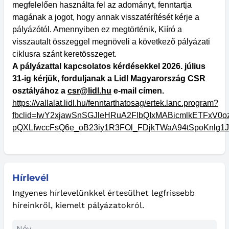
megfelelően használta fel az adományt, fenntartja
magának a jogot, hogy annak visszatérítését kérje a
pályázótól. Amennyiben ez megtörténik, Kiíró a
visszautalt összeggel megnöveli a következő pályázati
ciklusra szánt keretösszeget.
A pályázattal kapcsolatos kérdésekkel 2026. július
31-ig kérjük, forduljanak a Lidl Magyarország CSR
osztályához a
csr@lidl.hu
e-mail címen.
https://vallalat.lidl.hu/fenntarthatosag/ertek.lanc.program?
fbclid=IwY2xjawSnSGJleHRuA2FlbQIxMABicmlkETFx
pQXLfwccFsQ6e_oB23iy1R3FOl_FDjkTWaA94tSpoKnlg1
Hírlevél
Ingyenes hírlevelünkkel értesülhet legfrissebb
híreinkről, kiemelt pályázatokról.