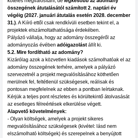
köteles megvalósítani, de
legkésőbb az adomány
összegének átutalásától számított 2. naptári év
végéig (2027. januári átutalás esetén 2028. december
31.)
. A Kiíró ettől csak rendkívüli esetben tekint el, a
projektek elszámoltathatósága érdekében.
Pályázó vállalja, hogy az adomány összegéről az
adományozás évében
adóigazolást
állít ki.
5.2. Mire fordítható az adomány?
Kizárólag azok a közvetlen kiadások számolhatóak el az
adomány összegének terhére, amelyek a pályázó
szervezetnél a projekt megvalósításához köthetően
merülnek fel, feltétlenül szükségesek, reálisak és
pontosan megfelelnek az ebben a pontban leírtaknak.
Kérjük a teljes pont részletes és körültekintő átolvasását
az esetleges félreértések elkerülése végett.
Alapvető követelmények:
- Olyan költségek, amelyek a projekt sikeres
megvalósításához szükségesek (kivétel: lásd nem
elszámolható költségek) és szerepelnek a benyújtott