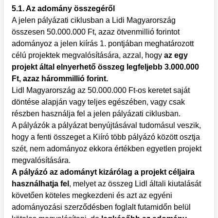
5.1. Az adomány összegéről
A jelen pályázati ciklusban a Lidi Magyarország
összesen 50.000.000 Ft, azaz ötvenmillió forintot
adományoz a jelen kiírás 1. pontjában meghatározott
célú projektek megvalósítására, azzal, hogy
az egy
projekt által elnyerhető összeg legfeljebb 3.000.000
Ft, azaz hárommillió forint.
Lidl Magyarország az 50.000.000 Ft-os keretet saját
döntése alapján vagy teljes egészében, vagy csak
részben használja fel a jelen pályázati ciklusban.
A pályázók a pályázat benyújtásával tudomásul veszik,
hogy a fenti összeget a Kiíró több pályázó között osztja
szét, nem adományoz ekkora értékben egyetlen projekt
megvalósítására.
A pályázó az adományt kizárólag a projekt céljaira
használhatja fel
, melyet az összeg Lidl általi kiutalását
követően köteles megkezdeni és azt az egyéni
adományozási szerződésben foglalt futamidőn belül