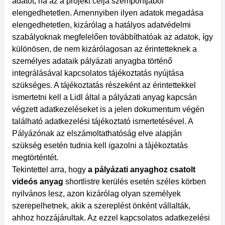
adatot, ha az a projekt célja szempontjából
elengedhetetlen. Amennyiben ilyen adatok megadása
elengedhetetlen, kizárólag a hatályos adatvédelmi
szabályoknak megfelelően továbbíthatóak az adatok, így
különösen, de nem kizárólagosan az érintetteknek a
személyes adataik pályázati anyagba történő
integrálásával kapcsolatos tájékoztatás nyújtása
szükséges. A tájékoztatás részeként az érintettekkel
ismertetni kell a Lidl által a pályázati anyag kapcsán
végzett adatkezeléseket is a jelen dokumentum végén
található adatkezelési tájékoztató ismertetésével. A
Pályázónak az elszámoltathatóság elve alapján
szükség esetén tudnia kell igazolni a tájékoztatás
megtörténtét.
Tekintettel arra, hogy
a pályázati anyaghoz csatolt
videós anyag
shortlistre kerülés esetén széles körben
nyilvános lesz, azon kizárólag olyan személyek
szerepelhetnek, akik a szereplést önként vállalták,
ahhoz hozzájárultak. Az ezzel kapcsolatos adatkezelési