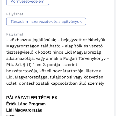
Környezetvédelem
Pályázhat
Társadalmi szervezetek és alapítványok
Pályázhat
- közhasznú jogállásúak; - bejegyzett székhelyük
Magyarországon található; - alapítóik és vezető
tisztségviselőik között nincs Lidl Magyarország
alkalmazottja, vagy annak a Polgári Törvénykönyv -
Ptk. 8:1. § (1) 1. és 2. pontja- szerinti
hozzátartozója, közeli hozzátartozója, illetve a
Lidl Magyarországgal tulajdonosi vagy közvetlen
üzleti döntéshozatali kapcsolatban álló személy
PÁLYÁZATI FELTÉTELEK
Érték.Lánc Program
Lidl Magyarország