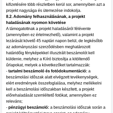
kifizetésére több részletben kerül sor, amennyiben azt a
projekt nagysága és ütemezése indokolja.
8.2. Adomány felhasználásának, a projekt
haladásának nyomon követése
A támogatottnak a projekt haladásáról félévente
(amennyiben ez értelmezhető), valamint a projekt
lezárását követő 45 naptári napon belül, de legkésőbb
az adományozási szerződésben meghatározott
határidőig fényképekkel illusztrált beszámolót kell
küldenie, melyhez a Kiíró biztosítja a kitöltendő
űrlapokat, melyek a következőket tartalmazzák:
-
tartalmi beszámoló és fotódokumentáció:
a
beszámolási időszak alatt elvégzett tevékenységek,
elért eredmények összefoglalása, melyhez mellékelni
kell a beszámolási időszakban készített, a projekt
előrehaladását szemléltető fotókat, amennyiben ez
releváns;
-
pénzügyi beszámoló:
a beszámolási időszak során a