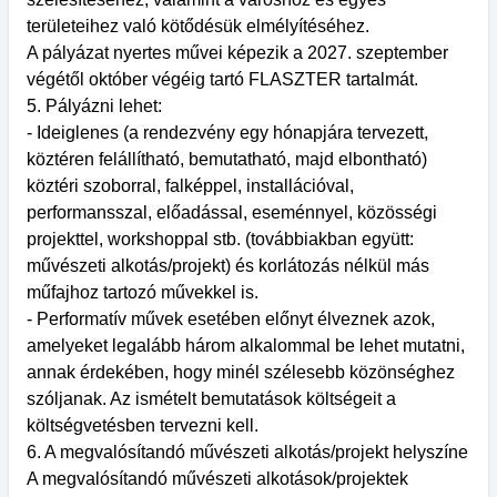
területeihez való kötődésük elmélyítéséhez.
A pályázat nyertes művei képezik a 2027. szeptember
végétől október végéig tartó FLASZTER tartalmát.
5. Pályázni lehet:
- Ideiglenes (a rendezvény egy hónapjára tervezett,
köztéren felállítható, bemutatható, majd elbontható)
köztéri szoborral, falképpel, installációval,
performansszal, előadással, eseménnyel, közösségi
projekttel, workshoppal stb. (továbbiakban együtt:
művészeti alkotás/projekt) és korlátozás nélkül más
műfajhoz tartozó művekkel is.
- Performatív művek esetében előnyt élveznek azok,
amelyeket legalább három alkalommal be lehet mutatni,
annak érdekében, hogy minél szélesebb közönséghez
szóljanak. Az ismételt bemutatások költségeit a
költségvetésben tervezni kell.
6. A megvalósítandó művészeti alkotás/projekt helyszíne
A megvalósítandó művészeti alkotások/projektek