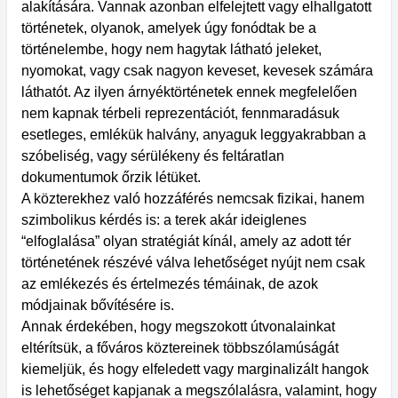
alakítására. Vannak azonban elfelejtett vagy elhallgatott
történetek, olyanok, amelyek úgy fonódtak be a
történelembe, hogy nem hagytak látható jeleket,
nyomokat, vagy csak nagyon keveset, kevesek számára
láthatót. Az ilyen árnyéktörténetek ennek megfelelően
nem kapnak térbeli reprezentációt, fennmaradásuk
esetleges, emlékük halvány, anyaguk leggyakrabban a
szóbeliség, vagy sérülékeny és feltáratlan
dokumentumok őrzik létüket.
A közterekhez való hozzáférés nemcsak fizikai, hanem
szimbolikus kérdés is: a terek akár ideiglenes
“elfoglalása” olyan stratégiát kínál, amely az adott tér
történetének részévé válva lehetőséget nyújt nem csak
az emlékezés és értelmezés témáinak, de azok
módjainak bővítésére is.
Annak érdekében, hogy megszokott útvonalainkat
eltérítsük, a főváros köztereinek többszólamúságát
kiemeljük, és hogy elfeledett vagy marginalizált hangok
is lehetőséget kapjanak a megszólalásra, valamint, hogy