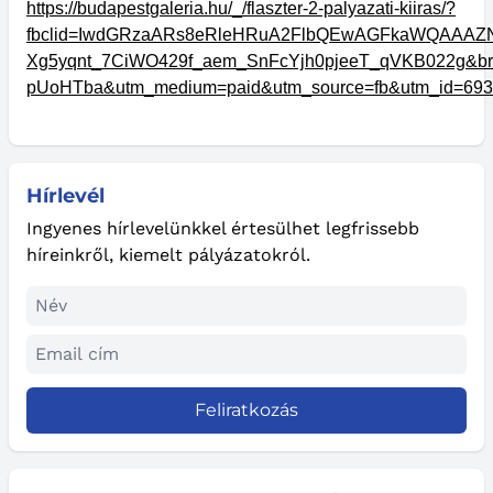
https://budapestgaleria.hu/_/flaszter-2-palyazati-kiiras/?
fbclid=IwdGRzaARs8eRleHRuA2FlbQEwAGFkaWQAAA
Xg5yqnt_7CiWO429f_aem_SnFcYjh0pjeeT_qVKB022g&
pUoHTba&utm_medium=paid&utm_source=fb&utm_id=693
Hírlevél
Ingyenes hírlevelünkkel értesülhet legfrissebb
híreinkről, kiemelt pályázatokról.
Feliratkozás