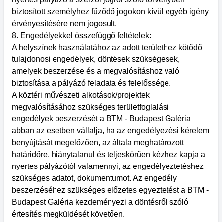
biztosított személyhez fűződő jogokon kívül egyéb igény
érvényesítésére nem jogosult.
8. Engedélyekkel összefüggő feltételek:
A helyszínek használatához az adott területhez kötődő
tulajdonosi engedélyek, döntések szükségesek,
amelyek beszerzése és a megvalósításhoz való
biztosítása a pályázó feladata és felelőssége.
A köztéri művészeti alkotások/projektek
megvalósításához szükséges területfoglalási
engedélyek beszerzését a BTM - Budapest Galéria
abban az esetben vállalja, ha az engedélyezési kérelem
benyújtását megelőzően, az általa meghatározott
határidőre, hiánytalanul és teljeskörűen kézhez kapja a
nyertes pályázótól valamennyi, az engedélyeztetéshez
szükséges adatot, dokumentumot. Az engedély
beszerzéséhez szükséges előzetes egyeztetést a BTM -
Budapest Galéria kezdeményezi a döntésről szóló
értesítés megküldését követően.