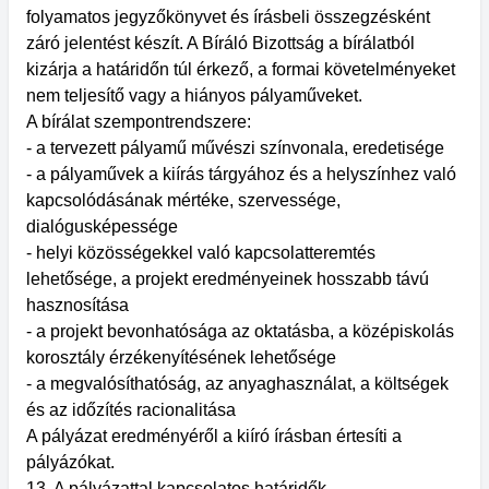
folyamatos jegyzőkönyvet és írásbeli összegzésként
záró jelentést készít. A Bíráló Bizottság a bírálatból
kizárja a határidőn túl érkező, a formai követelményeket
nem teljesítő vagy a hiányos pályaműveket.
A bírálat szempontrendszere:
- a tervezett pályamű művészi színvonala, eredetisége
- a pályaművek a kiírás tárgyához és a helyszínhez való
kapcsolódásának mértéke, szervessége,
dialógusképessége
- helyi közösségekkel való kapcsolatteremtés
lehetősége, a projekt eredményeinek hosszabb távú
hasznosítása
- a projekt bevonhatósága az oktatásba, a középiskolás
korosztály érzékenyítésének lehetősége
- a megvalósíthatóság, az anyaghasználat, a költségek
és az időzítés racionalitása
A pályázat eredményéről a kiíró írásban értesíti a
pályázókat.
13. A pályázattal kapcsolatos határidők