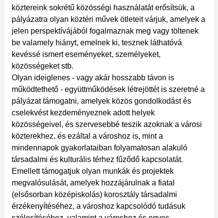
köztereink sokrétű közösségi használatát erősítsük, a
pályázatra olyan köztéri művek ötleteit várjuk, amelyek a
jelen perspektívájából fogalmaznak meg vagy töltenek
be valamely hiányt, emelnek ki, tesznek láthatóvá
kevéssé ismert eseményeket, személyeket,
közösségeket stb.
Olyan ideiglenes - vagy akár hosszabb távon is
működtethető - együttműködések létrejöttét is szeretné a
pályázat támogatni, amelyek közös gondolkodást és
cselekvést kezdeményeznek adott helyek
közösségeivel, és szervesebbé teszik azoknak a városi
közterekhez, és ezáltal a városhoz is, mint a
mindennapok gyakorlataiban folyamatosan alakuló
társadalmi és kulturális térhez fűződő kapcsolatát.
Emellett támogatjuk olyan munkák és projektek
megvalósulását, amelyek hozzájárulnak a fiatal
(elsősorban középiskolás) korosztály társadalmi
érzékenyítéséhez, a városhoz kapcsolódó tudásuk
szélesítéséhez, valamint a városhoz és egyes