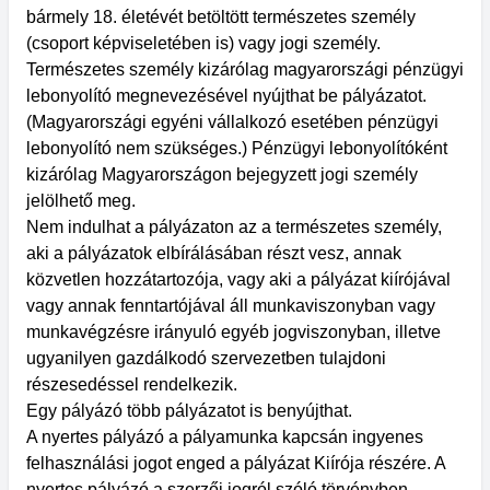
bármely 18. életévét betöltött természetes személy
(csoport képviseletében is) vagy jogi személy.
Természetes személy kizárólag magyarországi pénzügyi
lebonyolító megnevezésével nyújthat be pályázatot.
(Magyarországi egyéni vállalkozó esetében pénzügyi
lebonyolító nem szükséges.) Pénzügyi lebonyolítóként
kizárólag Magyarországon bejegyzett jogi személy
jelölhető meg.
Nem indulhat a pályázaton az a természetes személy,
aki a pályázatok elbírálásában részt vesz, annak
közvetlen hozzátartozója, vagy aki a pályázat kiírójával
vagy annak fenntartójával áll munkaviszonyban vagy
munkavégzésre irányuló egyéb jogviszonyban, illetve
ugyanilyen gazdálkodó szervezetben tulajdoni
részesedéssel rendelkezik.
Egy pályázó több pályázatot is benyújthat.
A nyertes pályázó a pályamunka kapcsán ingyenes
felhasználási jogot enged a pályázat Kiírója részére. A
nyertes pályázó a szerzői jogról szóló törvényben