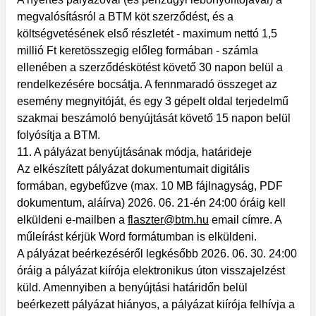
megvalósításról a BTM köt szerződést, és a
költségvetésének első részletét - maximum nettó 1,5
millió Ft keretösszegig előleg formában - számla
ellenében a szerződéskötést követő 30 napon belül a
rendelkezésére bocsátja. A fennmaradó összeget az
esemény megnyitóját, és egy 3 gépelt oldal terjedelmű
szakmai beszámoló benyújtását követő 15 napon belül
folyósítja a BTM.
11. A pályázat benyújtásának módja, határideje
Az elkészített pályázat dokumentumait digitális
formában, egybefűzve (max. 10 MB fájlnagyság, PDF
dokumentum, aláírva) 2026. 06. 21-én 24:00 óráig kell
elküldeni e-mailben a
flaszter@btm.hu
email címre. A
műleírást kérjük Word formátumban is elküldeni.
A pályázat beérkezéséről legkésőbb 2026. 06. 30. 24:00
óráig a pályázat kiírója elektronikus úton visszajelzést
küld. Amennyiben a benyújtási határidőn belül
beérkezett pályázat hiányos, a pályázat kiírója felhívja a