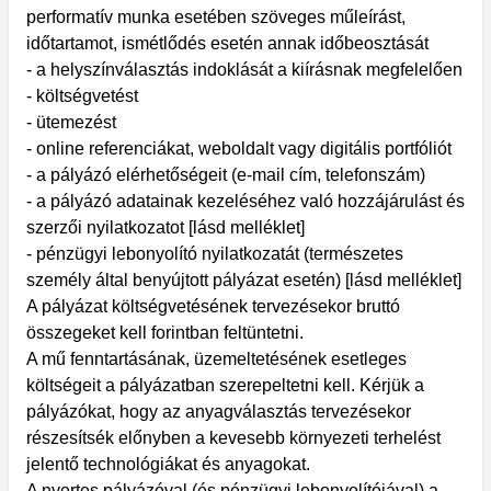
performatív munka esetében szöveges műleírást,
időtartamot, ismétlődés esetén annak időbeosztását
- a helyszínválasztás indoklását a kiírásnak megfelelően
- költségvetést
- ütemezést
- online referenciákat, weboldalt vagy digitális portfóliót
- a pályázó elérhetőségeit (e-mail cím, telefonszám)
- a pályázó adatainak kezeléséhez való hozzájárulást és
szerzői nyilatkozatot [lásd melléklet]
- pénzügyi lebonyolító nyilatkozatát (természetes
személy által benyújtott pályázat esetén) [lásd melléklet]
A pályázat költségvetésének tervezésekor bruttó
összegeket kell forintban feltüntetni.
A mű fenntartásának, üzemeltetésének esetleges
költségeit a pályázatban szerepeltetni kell. Kérjük a
pályázókat, hogy az anyagválasztás tervezésekor
részesítsék előnyben a kevesebb környezeti terhelést
jelentő technológiákat és anyagokat.
A nyertes pályázóval (és pénzügyi lebonyolítójával) a