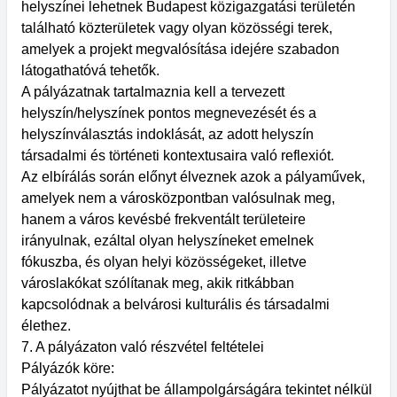
helyszínei lehetnek Budapest közigazgatási területén
található közterületek vagy olyan közösségi terek,
amelyek a projekt megvalósítása idejére szabadon
látogathatóvá tehetők.
A pályázatnak tartalmaznia kell a tervezett
helyszín/helyszínek pontos megnevezését és a
helyszínválasztás indoklását, az adott helyszín
társadalmi és történeti kontextusaira való reflexiót.
Az elbírálás során előnyt élveznek azok a pályaművek,
amelyek nem a városközpontban valósulnak meg,
hanem a város kevésbé frekventált területeire
irányulnak, ezáltal olyan helyszíneket emelnek
fókuszba, és olyan helyi közösségeket, illetve
városlakókat szólítanak meg, akik ritkábban
kapcsolódnak a belvárosi kulturális és társadalmi
élethez.
7. A pályázaton való részvétel feltételei
Pályázók köre:
Pályázatot nyújthat be állampolgárságára tekintet nélkül