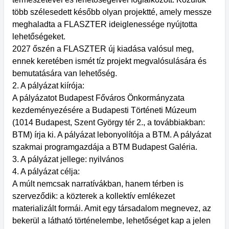
több szélesedett később olyan projektté, amely messze
meghaladta a FLASZTER ideiglenessége nyújtotta
lehetőségeket.
2027 őszén a FLASZTER új kiadása valósul meg,
ennek keretében ismét tíz projekt megvalósulására és
bemutatására van lehetőség.
2. A pályázat kiírója:
A pályázatot Budapest Főváros Önkormányzata
kezdeményezésére a Budapesti Történeti Múzeum
(1014 Budapest, Szent György tér 2., a továbbiakban:
BTM) írja ki. A pályázat lebonyolítója a BTM. A pályázat
szakmai programgazdája a BTM Budapest Galéria.
3. A pályázat jellege: nyilvános
4. A pályázat célja:
A múlt nemcsak narratívákban, hanem térben is
szerveződik: a közterek a kollektív emlékezet
materializált formái. Amit egy társadalom megnevez, az
bekerül a látható történelembe, lehetőséget kap a jelen