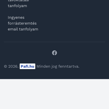
tanfolyam
Ingyenes
forrásteremtés
email tanfolyam
Facebook
© 2026.
Pafi.hu
Minden jog fenntartva.