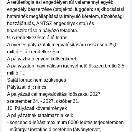
A területfoglalási engedélyen túl valamennyi egyéb
engedély beszerzése (projekttől függően: zajkibocsátási
határérték megállapítására irányuló kérelem, tűzoltósági
hozzájárulás, ÁNTSZ engedélyek stb.) és
finanszírozása a pályázó feladata.
9. A rendelkezésre álló forrás:
A nyertes pályázatok megvalósítására összesen 25,0
millió Ft áll rendelkezésre.
A pályázható egyéni költségkeret:
A pályázaton maximálisan igényelhető összeg bruttó 2,5
millió Ft.
Saját forrás: nem szükséges
Pályázati díj: nincs
A pályázati cél megvalósítási időszaka: 2027.
szeptember 24. - 2027. október 31.
10. Pályázati követelmények
A pályázatnak tartalmaznia kell:
- koncepció-leírást maximum 8000 leütés terjedelemben
- műtárgy / installáció esetében látványtervet,