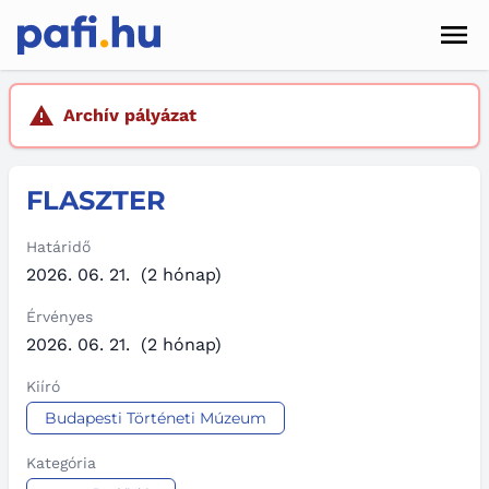
Men
Hírek
Archív pályázat
Pályázatok
FLASZTER
Szolgáltatások
Kapcsolat
Határidő
2026. 06. 21.
(2 hónap)
Sötét mód
Érvényes
2026. 06. 21.
(2 hónap)
Kiíró
Budapesti Történeti Múzeum
Kategória