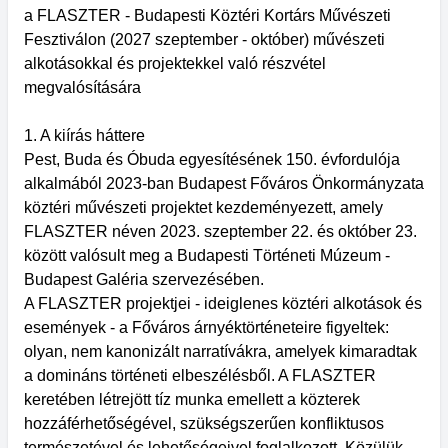
a FLASZTER - Budapesti Köztéri Kortárs Művészeti
Fesztiválon (2027 szeptember - október) művészeti
alkotásokkal és projektekkel való részvétel
megvalósítására
1. A kiírás háttere
Pest, Buda és Óbuda egyesítésének 150. évfordulója
alkalmából 2023-ban Budapest Főváros Önkormányzata
köztéri művészeti projektet kezdeményezett, amely
FLASZTER néven 2023. szeptember 22. és október 23.
között valósult meg a Budapesti Történeti Múzeum -
Budapest Galéria szervezésében.
A FLASZTER projektjei - ideiglenes köztéri alkotások és
események - a Főváros árnyéktörténeteire figyeltek:
olyan, nem kanonizált narratívákra, amelyek kimaradtak
a domináns történeti elbeszélésből. A FLASZTER
keretében létrejött tíz munka emellett a közterek
hozzáférhetőségével, szükségszerűen konfliktusos
természetével és lehetőségeivel foglalkozott. Közülük