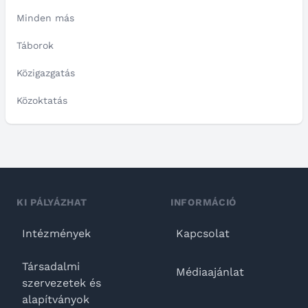
Minden más
Táborok
Közigazgatás
Közoktatás
KI PÁLYÁZHAT
INFORMÁCIÓ
Intézmények
Kapcsolat
Társadalmi
Médiaajánlat
szervezetek és
alapítványok