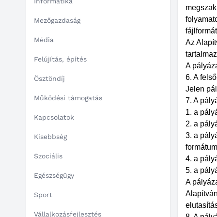
Informatika
megszakít
folyamato
Mezőgazdaság
fájlform
Média
Az Alapí
tartalma
Felújítás, építés
A pályáza
6. A fels
Ösztöndíj
Jelen pá
Működési támogatás
7. A pál
1. a pál
Kapcsolatok
2. a pál
3. a pál
Kisebbség
formátum
Szociális
4. a pál
5. a pál
Egészségügy
A pályáz
Alapítván
Sport
elutasítá
Vállalkozásfejlesztés
8. A pál