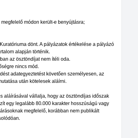
 megfelelő módon került-e benyújtásra;
 Kuratóriuma dönt. A pályázatok értékelése a pályázó
rtalom alapján történik.
an az ösztöndíjat nem ítéli oda.
tőségre nincs mód.
ődést adategyeztetést követően személyesen, az
tatása után kötelesek aláírni.
 aláírásával vállalja, hogy az ösztöndíjas időszak
szít egy legalább 80.000 karakter hosszúságú vagy
árásoknak megfelelő, korábban nem publikált
solódóan.