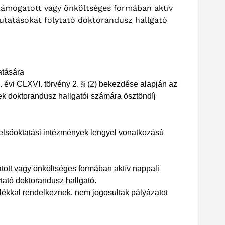
támogatott vagy önköltséges formában aktív
kutatásokat folytató doktorandusz hallgató
atására
 évi CLXVI. törvény 2. § (2) bekezdése alapján az
yek doktorandusz hallgatói számára ösztöndíj
felsőoktatási intézmények lengyel vonatkozású
ott vagy önköltséges formában aktív nappali
tató doktorandusz hallgató.
alékkal rendelkeznek, nem jogosultak pályázatot