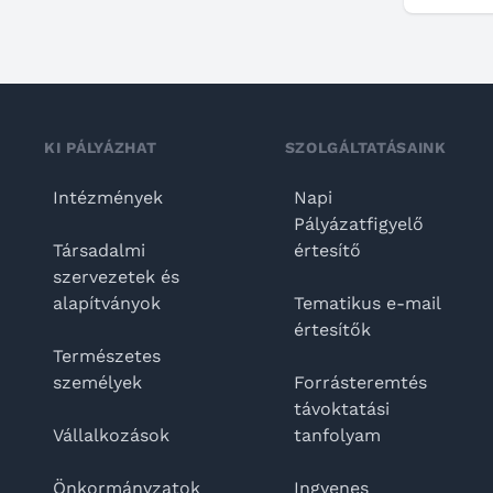
KI PÁLYÁZHAT
SZOLGÁLTATÁSAINK
Intézmények
Napi
Pályázatfigyelő
Társadalmi
értesítő
szervezetek és
alapítványok
Tematikus e-mail
értesítők
Természetes
személyek
Forrásteremtés
távoktatási
Vállalkozások
tanfolyam
Önkormányzatok
Ingyenes