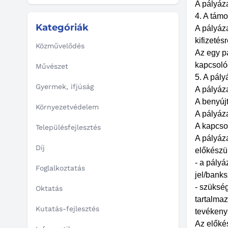
A pályáz
4. A tám
Kategóriák
A pályáza
kifizetésr
Közművelődés
Az egy pá
kapcsoló
Művészet
5. A pál
Gyermek, ifjúság
A pályáza
A benyúj
Környezetvédelem
A pályáza
A kapcsol
Településfejlesztés
A pályáz
Díj
előkészül
- a pály
Foglalkoztatás
jel/bank
- szükség
Oktatás
tartalmaz
Kutatás-fejlesztés
tevékenys
Az előké