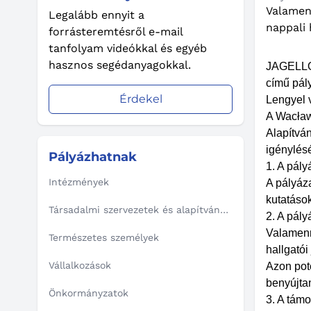
Valamen
Legalább ennyit a
nappali 
forrásteremtésről e-mail
tanfolyam videókkal és egyéb
hasznos segédanyagokkal.
JAGELL
című pály
Érdekel
Lengyel 
A Wacław 
Alapítván
igénylés
Pályázhatnak
1. A pály
Intézmények
A pályáz
kutatások
Társadalmi szervezetek és alapítványok
2. A pály
Valamenn
Természetes személyek
hallgatói
Vállalkozások
Azon pot
benyújtan
Önkormányzatok
3. A tám