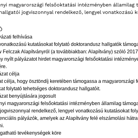
nyi magyarországi felsőoktatási intézményben államilag 
hallgatói jogviszonnyal rendelkező, lengyel vonatkozású 
Ó
ázati felhívása
vonatkozású kutatásokat folytató doktorandusz hallgatók támog
Felczak Alapítványról (a továbbiakban: Alapítvány) szóló 2017.
y nyílt pályázatot hirdet magyarországi felsőoktatási intézmén
ére.
ázat célja
at célja, hogy ösztöndíj keretében támogassa a magyarországi 
at folytató tehetséges doktorandusz hallgatóit.
ázat benyújtására jogosult
yi magyarországi felsőoktatási intézményben államilag támogat
 jogviszonnyal rendelkező, lengyel vonatkozású kutatásokat foly
enciális pályázók, amelyek az Alapítvány felé elszámolási hátr
i.
ogatható tevékenységek köre