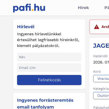
Hírek
Pá
Hírlevél
Arc
Ingyenes hírlevelünkkel
értesülhet legfrissebb híreinkről,
JAG
kiemelt pályázatokról.
Határidő
2026. 07.
Kiíró
Waclaw
Feliratkozás
Kategória
Ösztön
Ingyenes forrásteremtés
email tanfolyam
Pályázha