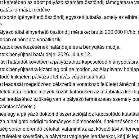
at keretében az adott pályázó számára ösztöndíj támogatásra v
ogatás formája, mértéke
t során igényelhető ösztöndíj egyszeri juttatás, amely az elbír
e.
lyázó által elnyerhető ösztöndíj mértéke: bruttó 200.000 Ft/hó,
dóan öt hónapra vonatkozik.
yázatok beérkezésének határideje és a benyújtás módja
tok benyújtási határideje: 2026. július 12.
tási határidőt követően a pályázathoz kapcsolódó hiánypótlásra
tok benyújtására kizárólag online módon, az Alapítvány honlapj
ódó link jelen pályázati felhívás végén található.
at leadását megelőzően célszerű a vonatkozó felületet átnézni,
etek után leadni, melyek között különösen az alábbiakra kell fi
ázat leadásához szükség van a pályázó természetes személy pon
számlaszám/etc.);
es egy a pályázó doktori disszertációjához kapcsolódó kutatási 
za a hallgató eddigi tudományos előmenetelét, értekezésének té
ég során elérendő célokat, valamint az azt követő távlati terve
születeket követően, a pályázat végleges leadásakor, kérjük le