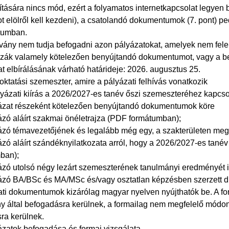
ására nincs mód, ezért a folyamatos internetkapcsolat legyen b
t elölről kell kezdeni), a csatolandó dokumentumok (7. pont) p
átumban.
tvány nem tudja befogadni azon pályázatokat, amelyek nem fel
zzák valamely kötelezően benyújtandó dokumentumot, vagy a be
t elbírálásának várható határideje: 2026. augusztus 25.
őoktatási szemeszter, amire a pályázati felhívás vonatkozik
lyázati kiírás a 2026/2027-es tanév őszi szemeszteréhez kapcso
yázat részeként kötelezően benyújtandó dokumentumok köre
yázó aláírt szakmai önéletrajza (PDF formátumban);
yázó témavezetőjének és legalább még egy, a szakterületen me
yázó aláírt szándéknyilatkozata arról, hogy a 2026/2027-es tan
ban);
yázó utolsó négy lezárt szemeszterének tanulmányi eredményé
yázó BA/BSc és MA/MSc és/vagy osztatlan képzésben szerzett 
ati dokumentumok kizárólag magyar nyelven nyújthatók be. A f
y által befogadásra kerülnek, a formailag nem megfelelő módon 
sra kerülnek.
yázatok befogadása és formai vizsgálata