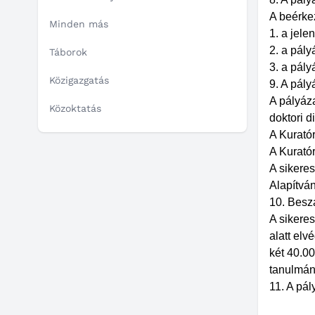
A beérke
Minden más
1. a jele
2. a pál
Táborok
3. a pály
Közigazgatás
9. A pály
A pályáza
Közoktatás
doktori d
A Kuratór
A Kurató
A sikere
Alapítvá
10. Besz
A sikeres
alatt el
két 40.0
tanulmán
11. A pál