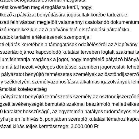
zést követően megvizsgálásra kerül, hogy:
ntkező a pályázat benyújtására jogosultak körébe tartozik-e;
yázati felhívásban megjelölt valamennyi csatolandó dokumentum
ázó rendelkezik-e az Alapítvány felé elszámolási hátralékkal.
ázatok tartalmi értékelésének szempontjai
ti eljárás keretében a támogatások odaítéléséről az Alapítvány
isszertációjához kapcsolódó kutatási tervében foglalt szakmai ta
ium fenntartja magának a jogot, hogy megfelelő pályázó hiányáb
rium által hozott végleges döntéssel szemben jogorvoslati lehe
s pályázatot benyújtó természetes személyek az ösztöndíjszerz
ny székhelyén, személyazonosításra alkalmas igazolványuk felmu
ámolási kötelezettség
 pályázatot benyújtó természetes személy az ösztöndíjszerződés
végzett tevékenységét bemutató szakmai beszámoló mellett elké
00 karakter hosszúságú, az egyetemén hatályos tudományos elv
yt a jelen felhívás 5. pontjában szereplő kutatási témához kapc
yázati kiírás teljes keretösszege: 3.000.000 Ft