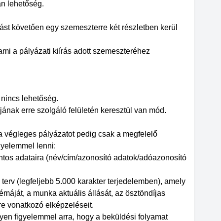
an lehetőség.
álást követően egy szemeszterre két részletben kerül
 ami a pályázati kiírás adott szemeszteréhez
 nincs lehetőség.
ának erre szolgáló felületén keresztül van mód.
 a végleges pályázatot pedig csak a megfelelő
gyelemmel lenni:
tos adataira (név/cím/azonosító adatok/adóazonosító
terv (legfeljebb 5.000 karakter terjedelemben), amely
máját, a munka aktuális állását, az ösztöndíjas
ire vonatkozó elképzeléseit.
gyen figyelemmel arra, hogy a beküldési folyamat