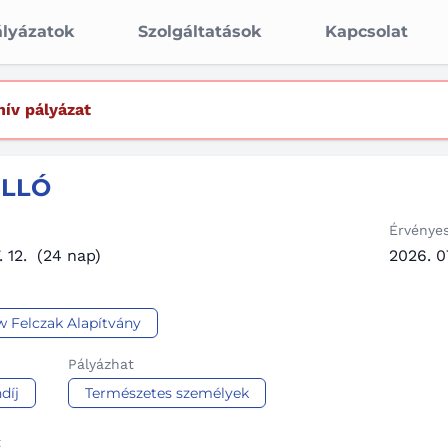
lyázatok
Szolgáltatások
Kapcsolat
hív pályázat
ELLÓ
Érvénye
 12.
(24 nap)
2026. 07
 Felczak Alapítvány
Pályázhat
díj
Természetes személyek
t