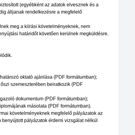
iztosított (egyébként az adatok elvesznek és a
edig álljanak rendelkezésre a megfelelő
elnek meg a kiírási követelményeknek, nem
nyújtási határidőt követően kerülnek megküldésre.
lódik.
ghatározó oktató ajánlása (PDF formátumban);
év őszi szemeszterében beiratkozik (PDF
t igazoló dokumentum (PDF formátumban);
diplomájának másolata (PDF formátumban).
ormai követelményeknek megfelelő pályázatok az
benyújtott pályázatok érdemi vizsgálat nélkül