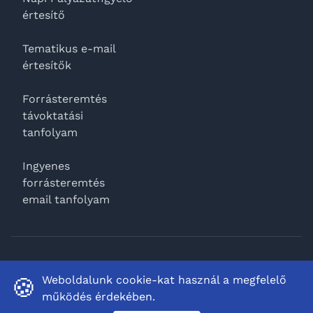
értesítő
Tematikus e-mail
értesítők
Forrásteremtés
távoktatási
tanfolyam
Ingyenes
forrásteremtés
email tanfolyam
Facebook
Weboldalunk cookie-kat használ a megfelelő
🍪
működés érdekében.
© 2026.
Pafi.hu
Minden jog fenntartva.