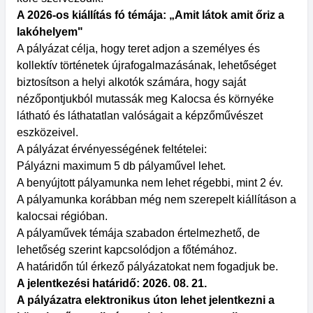
A 2026-os kiállítás fó témája: „Amit látok amit őriz a
lakóhelyem"
A pályázat célja, hogy teret adjon a személyes és
kollektív történetek újrafogalmazásának, lehetőséget
biztosítson a helyi alkotók számára, hogy saját
nézőpontjukból mutassák meg Kalocsa és környéke
látható és láthatatlan valóságait a képzőművészet
eszközeivel.
A pályázat érvényességének feltételei:
Pályázni maximum 5 db pályaművel lehet.
A benyújtott pályamunka nem lehet régebbi, mint 2 év.
A pályamunka korábban még nem szerepelt kiállításon a
kalocsai régióban.
A pályaművek témája szabadon értelmezhető, de
lehetőség szerint kapcsolódjon a főtémához.
A határidőn túl érkező pályázatokat nem fogadjuk be.
A jelentkezési határidő: 2026. 08. 21.
A pályázatra elektronikus úton lehet jelentkezni a