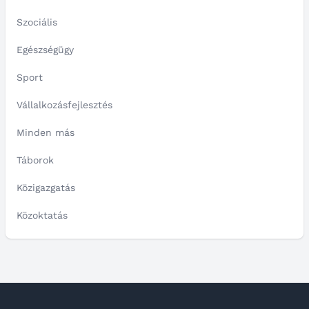
Szociális
Egészségügy
Sport
Vállalkozásfejlesztés
Minden más
Táborok
Közigazgatás
Közoktatás