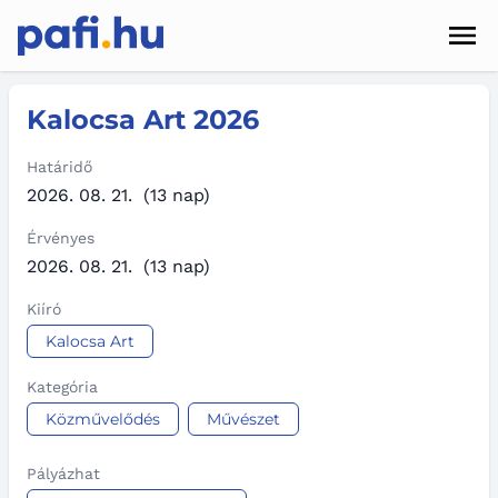
Men
Hírek
Kalocsa Art 2026
Pályázatok
Határidő
2026. 08. 21.
(13 nap)
Szolgáltatások
Érvényes
Kapcsolat
2026. 08. 21.
(13 nap)
Kiíró
Sötét mód
Kalocsa Art
Kategória
Közművelődés
Művészet
Pályázhat