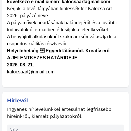
következő e-mail-címen: kalocsaartagmail.com
Kérjük, a levél tárgyában tüntessék fel: Kalocsa Art
2026_pályázó neve
A pályaművek beadásának határidejéről és a további
tudnivalókról e-mailben értesítjük a jelentkezőket.
A benyújtott alkotásokból szakmai zsűri választja ki a
csoportos kiállítás résztvevőit.
Helyi tehetség  Egyedi látásmód- Kreatív erő
A JELENTKEZÉS HATÁRIDEJE:
2026. 08. 21.
kalocsaart@gmail.com
Hírlevél
Ingyenes hírlevelünkkel értesülhet legfrissebb
híreinkről, kiemelt pályázatokról.