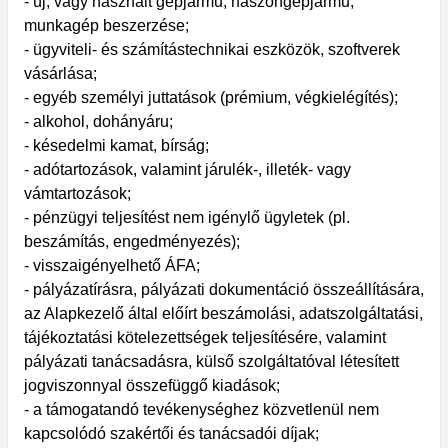
- új, vagy használt gépjármű, haszongépjármű,
munkagép beszerzése;
- ügyviteli- és számítástechnikai eszközök, szoftverek
vásárlása;
- egyéb személyi juttatások (prémium, végkielégítés);
- alkohol, dohányáru;
- késedelmi kamat, bírság;
- adótartozások, valamint járulék-, illeték- vagy
vámtartozások;
- pénzügyi teljesítést nem igénylő ügyletek (pl.
beszámítás, engedményezés);
- visszaigényelhető ÁFA;
- pályázatírásra, pályázati dokumentáció összeállítására,
az Alapkezelő által előírt beszámolási, adatszolgáltatási,
tájékoztatási kötelezettségek teljesítésére, valamint
pályázati tanácsadásra, külső szolgáltatóval létesített
jogviszonnyal összefüggő kiadások;
- a támogatandó tevékenységhez közvetlenül nem
kapcsolódó szakértői és tanácsadói díjak;