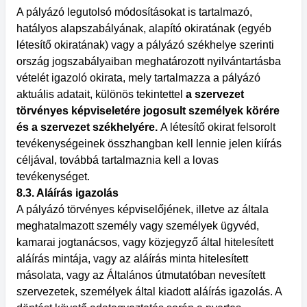
A pályázó legutolsó módosításokat is tartalmazó,
hatályos alapszabályának, alapító okiratának (egyéb
létesítő okiratának) vagy a pályázó székhelye szerinti
ország jogszabályaiban meghatározott nyilvántartásba
vételét igazoló okirata, mely tartalmazza a pályázó
aktuális adatait, különös tekintettel
a szervezet
törvényes képviseletére jogosult személyek körére
és a szervezet székhelyére.
A létesítő okirat felsorolt
tevékenységeinek összhangban kell lennie jelen kiírás
céljával, továbbá tartalmaznia kell a lovas
tevékenységet.
8.3. Aláírás igazolás
A pályázó törvényes képviselőjének, illetve az általa
meghatalmazott személy vagy személyek ügyvéd,
kamarai jogtanácsos, vagy közjegyző által hitelesített
aláírás mintája, vagy az aláírás minta hitelesített
másolata, vagy az Általános útmutatóban nevesített
szervezetek, személyek által kiadott aláírás igazolás. A