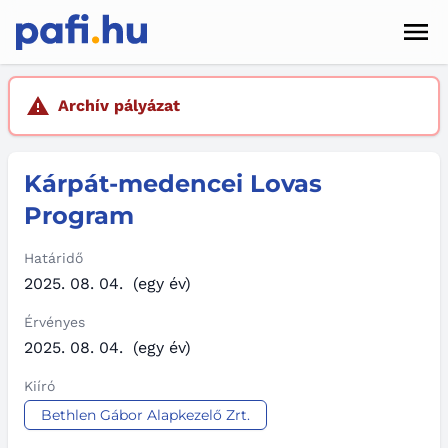
Men
Hírek
Archív pályázat
Pályázatok
Kárpát-medencei Lovas
Szolgáltatások
Program
Kapcsolat
Határidő
Sötét mód
2025. 08. 04.
(egy év)
Érvényes
2025. 08. 04.
(egy év)
Kiíró
Bethlen Gábor Alapkezelő Zrt.