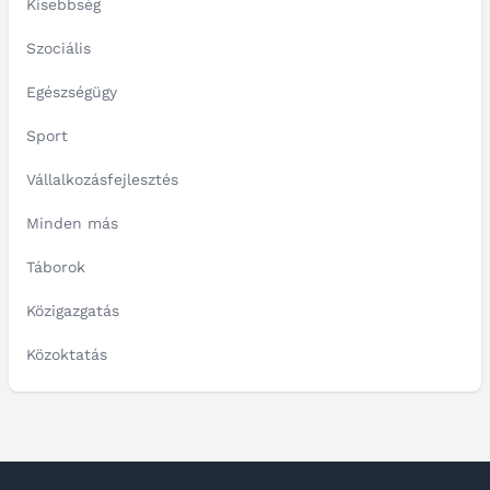
Kisebbség
Szociális
Egészségügy
Sport
Vállalkozásfejlesztés
Minden más
Táborok
Közigazgatás
Közoktatás