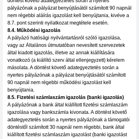
döntést követő adategyeztetés során a nyertes
pályázónak a pályázat benyújtásától számított 90 napnál
nem régebbi aláírás igazolást kell benyújtania, kivéve a
8.7. pont szerinti nyilatkozat megtétele esetén.
8.4. Működési igazolás
A pályázó hatósági nyilvántartásról szóló igazolása,
vagy az Általános útmutatóban nevesített szervezetek
által kiadott igazolás, illetve az annak kiállítására
vonatkozó (a kiállító szerv által ellenjegyzett) kérelem
másolata. A döntést követő adategyeztetés során a
nyertes pályázónak a pályázat benyújtásától számított
90 napnál nem régebbi működési igazolást kell
benyújtania.
8.5. Fizetési számlaszám igazolás (banki igazolás)
A pályázónak a bank által kiállított fizetési számlaszám
igazolása vagy bankszámla kivonata. A döntést követő
adategyeztetés során a nyertes pályázónak a támogatói
döntéstől számított 30 napnál nem régebbi, bank által
kiállított fizetési számlaszám igazolást (banki igazolást