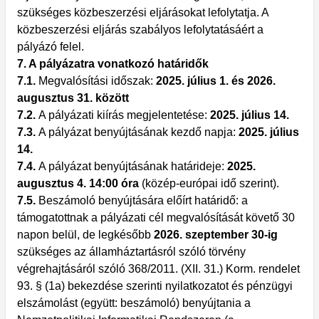
szükséges közbeszerzési eljárásokat lefolytatja. A
közbeszerzési eljárás szabályos lefolytatásáért a
pályázó felel.
7. A pályázatra vonatkozó határidők
7.1.
Megvalósítási időszak:
2025. július 1. és 2026.
augusztus 31. között
7.2.
A pályázati kiírás megjelentetése:
2025. július 14.
7.3.
A pályázat benyújtásának kezdő napja:
2025. július
14.
7.4.
A pályázat benyújtásának határideje:
2025.
augusztus 4. 14:00 óra
(közép-európai idő szerint).
7.5.
Beszámoló benyújtására előírt határidő: a
támogatottnak a pályázati cél megvalósítását követő 30
napon belül, de legkésőbb
2026. szeptember 30-ig
szükséges az államháztartásról szóló törvény
végrehajtásáról szóló 368/2011. (XII. 31.) Korm. rendelet
93. § (1a) bekezdése szerinti nyilatkozatot és pénzügyi
elszámolást (együtt: beszámoló) benyújtania a