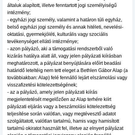
általuk alapított, illetve fenntartott jogi személyiségű
intézmény;
- egyházi jogi személy, valamint a határon túli egyház,
belső egyházi jogi személy és annak hitéleti, nevelési-
oktatási, gyermekjóléti, kulturális vagy szociális
tevékenységet ellátó intézménye;
- azon pályázó, aki a támogatási rendszerből való
kizárás hatálya alatt áll, vagy jelen pályázati kiírásban
meghatározott, a pályázat benyújtására előírt beadási
határidő leteltéig nem tett eleget a Bethlen Gábor Alap (a
továbbiakban: Alap) felé fennálló lejárt elszámolási vagy
visszafizetési kötelezettségének;
- az a pályázó, amely jelen pályázati kiírás
megjelentetését megelőzően az Alap terhére kiírt
pályázati eljárás vagy a beszámolási kötelezettség
teljesítése során valótlan, vagy megtévesztő adatot
szolgáltatott, valótlan tartalmú, hamis vagy hamisított
tartalmú okiratot használt fel, illetve az elnyert pályázat