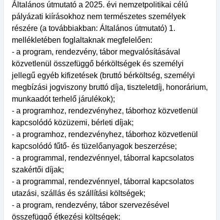
Általános útmutató a 2025. évi nemzetpolitikai célú
pályázati kiírásokhoz nem természetes személyek
részére (a továbbiakban: Általános útmutató) 1.
mellékletében foglaltaknak megfelelően:
- a program, rendezvény, tábor megvalósításával
közvetlenül összefüggő bérköltségek és személyi
jellegű egyéb kifizetések (bruttó bérköltség, személyi
megbízási jogviszony bruttó díja, tiszteletdíj, honorárium,
munkaadót terhelő járulékok);
- a programhoz, rendezvényhez, táborhoz közvetlenül
kapcsolódó közüzemi, bérleti díjak;
- a programhoz, rendezvényhez, táborhoz közvetlenül
kapcsolódó fűtő- és tüzelőanyagok beszerzése;
- a programmal, rendezvénnyel, táborral kapcsolatos
szakértői díjak;
- a programmal, rendezvénnyel, táborral kapcsolatos
utazási, szállás és szállítási költségek;
- a program, rendezvény, tábor szervezésével
összefüggő étkezési költségek;