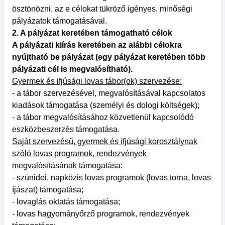
ösztönözni, az e célokat tükröző igényes, minőségi
pályázatok támogatásával.
2. A pályázat keretében támogatható célok
A pályázati kiírás keretében az alábbi célokra
nyújtható be pályázat (egy pályázat keretében több
pályázati cél is megvalósítható).
Gyermek és ifjúsági lovas tábor(ok) szervezése:
- a tábor szervezésével, megvalósításával kapcsolatos
kiadások támogatása (személyi és dologi költségek);
- a tábor megvalósításához közvetlenül kapcsolódó
eszközbeszerzés támogatása.
Saját szervezésű, gyermek és ifjúsági korosztálynak
szóló lovas programok, rendezvények
megvalósításának támogatása:
- szünidei, napközis lovas programok (lovas torna, lovas
íjászat) támogatása;
- lovaglás oktatás támogatása;
- lovas hagyományőrző programok, rendezvények