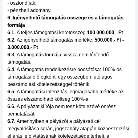
- ösztöndíjak;
- pénzbeli adomány.
6. Igényelhető támogatás összege és a támogatás
formája
6.1.
A teljes támogatási keretösszeg
100.000.000,- Ft
6.2.
Az igényelhető támogatás mértéke:
500.000,- Ft -
3.000.000,- Ft
6.3.
A támogatás formája: vissza nem térítendő
támogatás.
6.4.
A támogatás rendelkezésre bocsátása: 100%-os
támogatási előlegként, egy összegben, utólagos
beszámolási kötelezettséggel történik.
6.5.
A támogatási intenzitás legmagasabb mértéke az
összes elszámolható költség 100%-a.
6.6.
A pályázat kiírója nem tesz kötelezővé önrész
bemutatását.
6.7.
Amennyiben a pályázót a pályázati cél
megvalósítása során, jogszabály alapján közbeszerzési
eljárás lefolytatásának kötelezettsége terheli, a