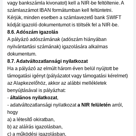
vagy bankszámla kivonatot) kell a NIR-be feltöltenie. A
számlaszámot IBAN formátumban kell feltüntetni.
Kérjük, minden esetben a számlavezető bank SWIFT
kódját igazoló dokumentumot is töltsék fel a NIR-be.
8.6. Adószám igazolás
A pályázó adószámának (adószám hiányában
nyilvántartási számának) igazolására alkalmas
dokumentum.
8.7. Adatváltozatlansági nyilatkozat
Ha a pályázó az elmúlt három éven belül nyújtott be
támogatási igényt (pályázatot vagy támogatási kérelmet)
az Alapkezelőhöz, akkor az alábbi mellékletek
benyújtásával is pályázhat:
-
általános nyilatkozat
,
- adatváltozatlansági nyilatkozat
a NIR felületén
arról,
hogy
a) a létesítő okiratban,
b) az aláírás igazolásban,
c) a működési igazolásban,