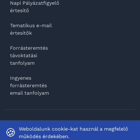
Napi Pályázatfigyelő
értesítő
Tematikus e-mail
értesítők
Forrásteremtés
távoktatási
tanfolyam
Ingyenes
forrásteremtés
email tanfolyam
Facebook
Weboldalunk cookie-kat használ a megfelelő
🍪
működés érdekében.