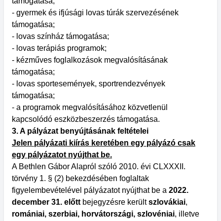
támogatása;
- gyermek és ifjúsági lovas túrák szervezésének
támogatása;
- lovas színház támogatása;
- lovas terápiás programok;
- kézműves foglalkozások megvalósításának
támogatása;
- lovas sportesemények, sportrendezvények
támogatása;
- a programok megvalósításához közvetlenül
kapcsolódó eszközbeszerzés támogatása.
3. A pályázat benyújtásának feltételei
Jelen pályázati kiírás keretében egy pályázó csak
egy pályázatot nyújthat be.
A Bethlen Gábor Alapról szóló 2010. évi CLXXXII.
törvény 1. § (2) bekezdésében foglaltak
figyelembevételével pályázatot nyújthat be a
2022.
december 31. előtt
bejegyzésre került
szlovákiai
,
romániai, szerbiai, horvátországi, szlovéniai
, illetve