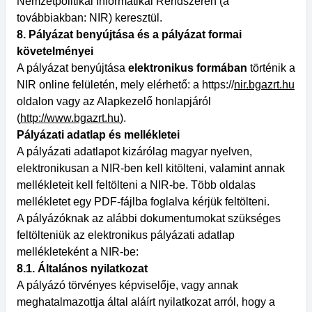
Nemzetpolitikai Informatikai Rendszeren (a
továbbiakban: NIR) keresztül.
8. Pályázat benyújtása és a pályázat formai
követelményei
A pályázat benyújtása
elektronikus formában
történik a
NIR online felületén, mely elérhető: a https://
nir.bgazrt.hu
oldalon vagy az Alapkezelő honlapjáról
(
http://www.bgazrt.hu
)
.
Pályázati adatlap és mellékletei
A pályázati adatlapot kizárólag magyar nyelven,
elektronikusan a NIR-ben kell kitölteni, valamint annak
mellékleteit kell feltölteni a NIR-be. Több oldalas
mellékletet egy PDF-fájlba foglalva kérjük feltölteni.
A pályázóknak az alábbi dokumentumokat szükséges
feltölteniük az elektronikus pályázati adatlap
mellékleteként a NIR-be:
8.1. Általános nyilatkozat
A pályázó törvényes képviselője, vagy annak
meghatalmazottja által aláírt nyilatkozat arról, hogy a