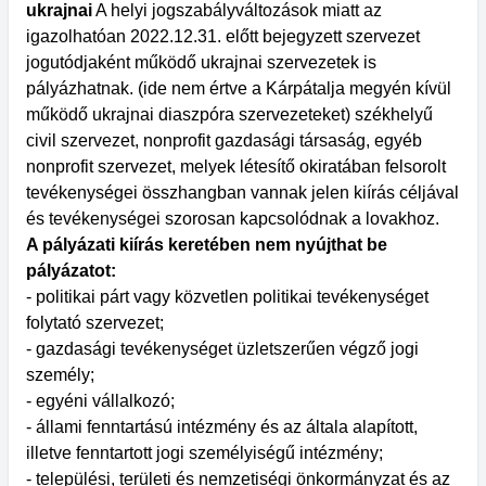
ukrajnai
A helyi jogszabályváltozások miatt az
igazolhatóan 2022.12.31. előtt bejegyzett szervezet
jogutódjaként működő ukrajnai szervezetek is
pályázhatnak. (ide nem értve a Kárpátalja megyén kívül
működő ukrajnai diaszpóra szervezeteket) székhelyű
civil szervezet, nonprofit gazdasági társaság, egyéb
nonprofit szervezet, melyek létesítő okiratában felsorolt
tevékenységei összhangban vannak jelen kiírás céljával
és tevékenységei szorosan kapcsolódnak a lovakhoz.
A pályázati kiírás keretében nem nyújthat be
pályázatot:
- politikai párt vagy közvetlen politikai tevékenységet
folytató szervezet;
- gazdasági tevékenységet üzletszerűen végző jogi
személy;
- egyéni vállalkozó;
- állami fenntartású intézmény és az általa alapított,
illetve fenntartott jogi személyiségű intézmény;
- települési, területi és nemzetiségi önkormányzat és az