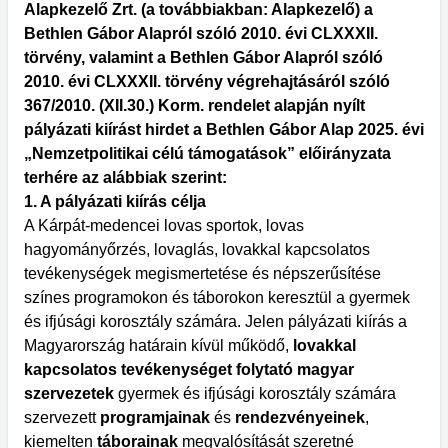
Alapkezelő Zrt. (a továbbiakban: Alapkezelő) a
Bethlen Gábor Alapról szóló 2010. évi CLXXXII.
törvény, valamint a Bethlen Gábor Alapról szóló
2010. évi CLXXXII. törvény végrehajtásáról szóló
367/2010. (XII.30.) Korm. rendelet alapján nyílt
pályázati kiírást hirdet a Bethlen Gábor Alap 2025. évi
„Nemzetpolitikai célú támogatások” előirányzata
terhére az alábbiak szerint:
1. A pályázati kiírás célja
A Kárpát-medencei lovas sportok, lovas
hagyományőrzés, lovaglás, lovakkal kapcsolatos
tevékenységek megismertetése és népszerűsítése
színes programokon és táborokon keresztül a gyermek
és ifjúsági korosztály számára. Jelen pályázati kiírás a
Magyarország határain kívül működő,
lovakkal
kapcsolatos tevékenységet folytató magyar
szervezetek
gyermek és ifjúsági korosztály számára
szervezett
programjainak
és
rendezvényeinek
,
kiemelten
táborainak
megvalósítását szeretné