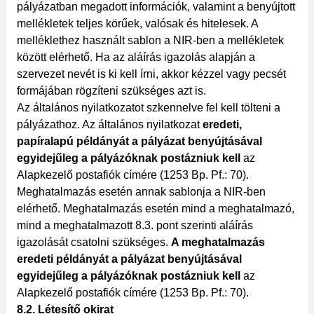
pályázatban megadott információk, valamint a benyújtott
mellékletek teljes körűek, valósak és hitelesek. A
melléklethez használt sablon a NIR-ben a mellékletek
között elérhető. Ha az aláírás igazolás alapján a
szervezet nevét is ki kell írni, akkor kézzel vagy pecsét
formájában rögzíteni szükséges azt is.
Az általános nyilatkozatot szkennelve fel kell tölteni a
pályázathoz. Az általános nyilatkozat
eredeti,
papíralapú példányát a pályázat benyújtásával
egyidejűleg a pályázóknak postázniuk kell
az
Alapkezelő postafiók címére (1253 Bp. Pf.: 70).
Meghatalmazás esetén annak sablonja a NIR-ben
elérhető. Meghatalmazás esetén mind a meghatalmazó,
mind a meghatalmazott 8.3. pont szerinti aláírás
igazolását csatolni szükséges.
A meghatalmazás
eredeti példányát a pályázat benyújtásával
egyidejűleg a pályázóknak postázniuk kell
az
Alapkezelő postafiók címére (1253 Bp. Pf.: 70).
8.2. Létesítő okirat