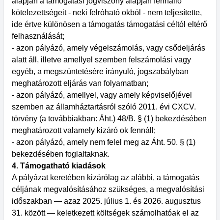
alapján a támogatási jogviszony alapján fennálló
kötelezettségeit - neki felróható okból - nem teljesítette,
ide értve különösen a támogatás támogatási céltól eltérő
felhasználását;
- azon pályázó, amely végelszámolás, vagy csődeljárás
alatt áll, illetve amellyel szemben felszámolási vagy
egyéb, a megszüntetésére irányuló, jogszabályban
meghatározott eljárás van folyamatban;
- azon pályázó, amellyel, vagy amely képviselőjével
szemben az államháztartásról szóló 2011. évi CXCV.
törvény (a továbbiakban: Áht.) 48/B. § (1) bekezdésében
meghatározott valamely kizáró ok fennáll;
- azon pályázó, amely nem felel meg az Áht. 50. § (1)
bekezdésében foglaltaknak.
4. Támogatható kiadások
A pályázat keretében kizárólag az alábbi, a támogatás
céljának megvalósításához szükséges, a megvalósítási
időszakban — azaz 2025. július 1. és 2026. augusztus
31. között — keletkezett költségek számolhatóak el az