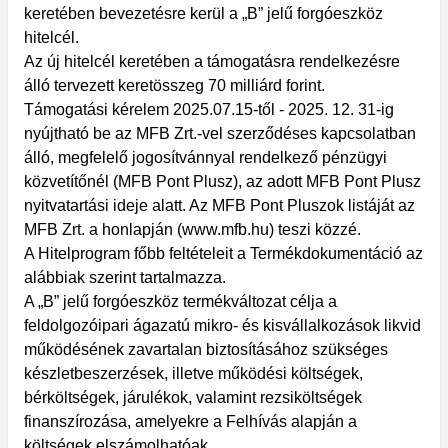
keretében bevezetésre kerül a „B” jelű forgóeszköz
hitelcél.
Az új hitelcél keretében a támogatásra rendelkezésre
álló tervezett keretösszeg 70 milliárd forint.
Támogatási kérelem 2025.07.15-től - 2025. 12. 31-ig
nyújtható be az MFB Zrt.-vel szerződéses kapcsolatban
álló, megfelelő jogosítvánnyal rendelkező pénzügyi
közvetítőnél (MFB Pont Plusz), az adott MFB Pont Plusz
nyitvatartási ideje alatt. Az MFB Pont Pluszok listáját az
MFB Zrt. a honlapján (www.mfb.hu) teszi közzé.
A Hitelprogram főbb feltételeit a Termékdokumentáció az
alábbiak szerint tartalmazza.
A „B” jelű forgóeszköz termékváltozat célja a
feldolgozóipari ágazatú mikro- és kisvállalkozások likvid
működésének zavartalan biztosításához szükséges
készletbeszerzések, illetve működési költségek,
bérköltségek, járulékok, valamint rezsiköltségek
finanszírozása, amelyekre a Felhívás alapján a
költségek elszámolhatóak.