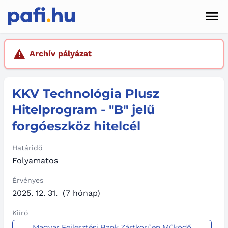
Men
Hírek
Archív pályázat
Pályázatok
KKV Technológia Plusz
Szolgáltatások
Hitelprogram - "B" jelű
Kapcsolat
forgóeszköz hitelcél
Sötét mód
Határidő
Folyamatos
Érvényes
2025. 12. 31.
(7 hónap)
Kiíró
Magyar Fejlesztési Bank Zártkörűen Működő