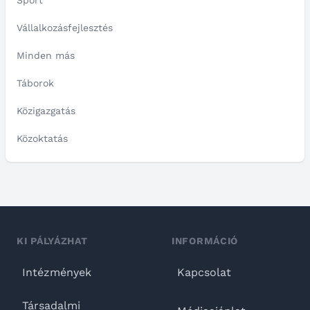
Sport
Vállalkozásfejlesztés
Minden más
Táborok
Közigazgatás
Közoktatás
KI PÁLYÁZHAT
INFORMÁCIÓ
Intézmények
Kapcsolat
Társadalmi