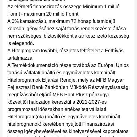
Az elérhető finanszírozás összege Minimum 1 millió
Forint - maximum 20 millió Forint.
A 0% kamatozású, maximum 72 hónap futamidejű
kölcsön igényléséhez saját forrás rendelkezésre állása
nem szükséges, biztosítékként akár készfizető kezesség
is elegendő.
A Hitelprogram további, részletes feltételeit a Felhívás
tartalmazza.
A Termékdokumentáció része továbbá az Európai Uniós
forrású vállalati önálló és egyműveletes kombinált
Hitelprogramok Eljárási Rendje, mely az MFB Magyar
Fejlesztési Bank Zártkörűen Működő Részvénytársaság
megbízásából eljáró MFB Pont Plusz pénzügyi
közvetítői hálózaton keresztül a 2021-2027-es
programozási időszakban értékesített vállalati
Hitelprogram(ok) (önálló és egyműveletes kombinált
hitelprogramok) keretében nyújtott Finanszírozási
összeg igénybevételével és kihelyezésével kapcsolatos