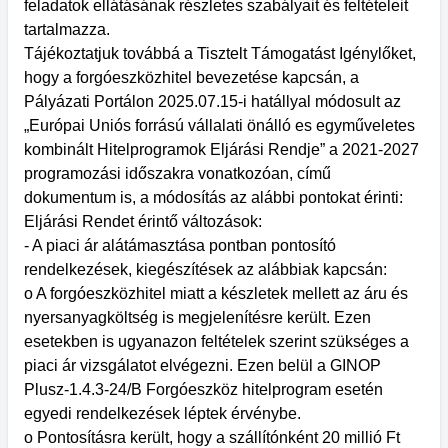
feladatok ellátásának részletes szabályait és feltételeit
tartalmazza.
Tájékoztatjuk továbbá a Tisztelt Támogatást Igénylőket,
hogy a forgóeszközhitel bevezetése kapcsán, a
Pályázati Portálon 2025.07.15-i hatállyal módosult az
„Európai Uniós forrású vállalati önálló es egyműveletes
kombinált Hitelprogramok Eljárási Rendje” a 2021-2027
programozási időszakra vonatkozóan, című
dokumentum is, a módosítás az alábbi pontokat érinti:
Eljárási Rendet érintő változások:
- A piaci ár alátámasztása pontban pontosító
rendelkezések, kiegészítések az alábbiak kapcsán:
o A forgóeszközhitel miatt a készletek mellett az áru és
nyersanyagköltség is megjelenítésre került. Ezen
esetekben is ugyanazon feltételek szerint szükséges a
piaci ár vizsgálatot elvégezni. Ezen belül a GINOP
Plusz-1.4.3-24/B Forgóeszköz hitelprogram esetén
egyedi rendelkezések léptek érvénybe.
o Pontosításra került, hogy a szállítónként 20 millió Ft