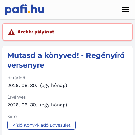
Men
Hírek
Archív pályázat
Pályázatok
Mutasd a könyved! - Regényíró
Szolgáltatások
versenyre
Kapcsolat
Határidő
Sötét mód
2026. 06. 30.
(egy hónap)
Érvényes
2026. 06. 30.
(egy hónap)
Kiíró
Vízió Könyvkiadó Egyesület