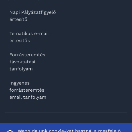
Napi Pályázatfigyelő
értesítő
Tematikus e-mail
értesítők
Forrásteremtés
távoktatási
tanfolyam
Ingyenes
forrásteremtés
email tanfolyam
Facebook
Weboldalunk cookie-kat használ a megfelelő