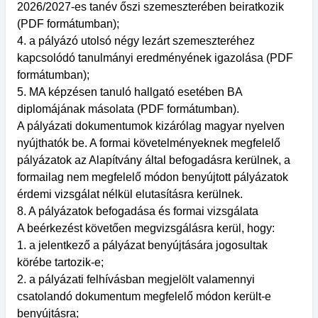
2026/2027-es tanév őszi szemeszterében beiratkozik
(PDF formátumban);
4. a pályázó utolsó négy lezárt szemeszteréhez
kapcsolódó tanulmányi eredményének igazolása (PDF
formátumban);
5. MA képzésen tanuló hallgató esetében BA
diplomájának másolata (PDF formátumban).
A pályázati dokumentumok kizárólag magyar nyelven
nyújthatók be. A formai követelményeknek megfelelő
pályázatok az Alapítvány által befogadásra kerülnek, a
formailag nem megfelelő módon benyújtott pályázatok
érdemi vizsgálat nélkül elutasításra kerülnek.
8. A pályázatok befogadása és formai vizsgálata
A beérkezést követően megvizsgálásra kerül, hogy:
1. a jelentkező a pályázat benyújtására jogosultak
körébe tartozik-e;
2. a pályázati felhívásban megjelölt valamennyi
csatolandó dokumentum megfelelő módon került-e
benyújtásra;