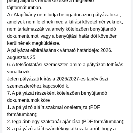
pedig álljanak rendelkezésre a megfelelő
fájlformátumban.
Az Alapítvány nem tudja befogadni azon pályázatokat,
amelyek nem felelnek meg a kiírási követelményeknek,
nem tartalmazzák valamely kötelezően benyújtandó
dokumentumot, vagy a benyújtási határidőt követően
kerülnének megküldésre.
A pályázat elbírálásának várható határideje: 2026.
augusztus 25.
6. A felsőoktatási szemeszter, amire a pályázati felhívás
vonatkozik
Jelen pályázati kiírás a 2026/2027-es tanév őszi
szemeszteréhez kapcsolódik.
7. A pályázat részeként kötelezően benyújtandó
dokumentumok köre
1. a pályázó aláírt szakmai önéletrajza (PDF
formátumban);
2. legalább egy szaktanár ajánlása (PDF formátumban);
3. a pályázó aláírt szándéknyilatkozata arról, hogy a