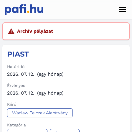
Men
Hírek
Archív pályázat
Pályázatok
PIAST
Szolgáltatások
Kapcsolat
Határidő
2026. 07. 12.
(egy hónap)
Sötét mód
Érvényes
2026. 07. 12.
(egy hónap)
Kiíró
Waclaw Felczak Alapítvány
Kategória