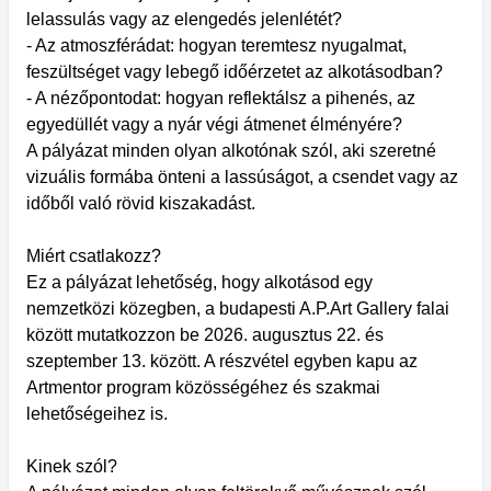
lelassulás vagy az elengedés jelenlétét?
- Az atmoszférádat: hogyan teremtesz nyugalmat,
feszültséget vagy lebegő időérzetet az alkotásodban?
- A nézőpontodat: hogyan reflektálsz a pihenés, az
egyedüllét vagy a nyár végi átmenet élményére?
A pályázat minden olyan alkotónak szól, aki szeretné
vizuális formába önteni a lassúságot, a csendet vagy az
időből való rövid kiszakadást.
Miért csatlakozz?
Ez a pályázat lehetőség, hogy alkotásod egy
nemzetközi közegben, a budapesti A.P.Art Gallery falai
között mutatkozzon be 2026. augusztus 22. és
szeptember 13. között. A részvétel egyben kapu az
Artmentor program közösségéhez és szakmai
lehetőségeihez is.
Kinek szól?