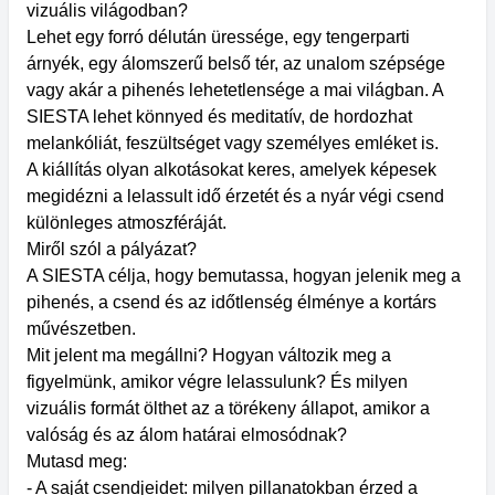
vizuális világodban?
Lehet egy forró délután üressége, egy tengerparti
árnyék, egy álomszerű belső tér, az unalom szépsége
vagy akár a pihenés lehetetlensége a mai világban. A
SIESTA lehet könnyed és meditatív, de hordozhat
melankóliát, feszültséget vagy személyes emléket is.
A kiállítás olyan alkotásokat keres, amelyek képesek
megidézni a lelassult idő érzetét és a nyár végi csend
különleges atmoszféráját.
Miről szól a pályázat?
A SIESTA célja, hogy bemutassa, hogyan jelenik meg a
pihenés, a csend és az időtlenség élménye a kortárs
művészetben.
Mit jelent ma megállni? Hogyan változik meg a
figyelmünk, amikor végre lelassulunk? És milyen
vizuális formát ölthet az a törékeny állapot, amikor a
valóság és az álom határai elmosódnak?
Mutasd meg:
- A saját csendjeidet: milyen pillanatokban érzed a