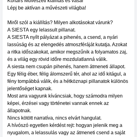
Kortárs Művészeti kiállítás és vásár
Lépj be aktívan a művészeti világba!
Miről szól a kiállítás? Milyen alkotásokat várunk?
A SIESTA egy lelassult pillanat.
A SIESTA nyílt pályázat a pihenés, a csend, a nyári
lassúság és az elengedés atmoszféráját kutatja. Azokat
a ritka időszakokat, amikor megszűnik a folyamatos zaj,
és a világ egy rövid időre mozdulatlanná válik.
A siesta nem csupán pihenés, hanem átmeneti állapot.
Egy félig éber, félig álomszerű tér, ahol az idő kitágul, a
fény tompábbá válik, és a hétköznapi pillanatok különös
jelentőséget kapnak.
Most arra vagyunk kíváncsiak, hogy számodra milyen
képei, érzései vagy történetei vannak ennek az
állapotnak.
Nincs kötött narratíva, nincs elvárt hangulat.
A hívószó egyetlen kérdést rejt: hogyan jelenik meg a
nyugalom, a lelassulás vagy az átmeneti csend a saját