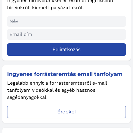
Ingyenes hírlevelünkkel értesülhet legfrissebb
híreinkről, kiemelt pályázatokról.
Feliratkozás
Ingyenes forrásteremtés email tanfolyam
Legalább ennyit a forrásteremtésről e-mail
tanfolyam videókkal és egyéb hasznos
segédanyagokkal.
Érdekel