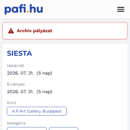
Men
Hírek
Archív pályázat
Pályázatok
SIESTA
Szolgáltatások
Kapcsolat
Határidő
2026. 07. 31.
(5 nap)
Sötét mód
Érvényes
2026. 07. 31.
(5 nap)
Kiíró
A.P.Art Gallery Budapest
Kategória