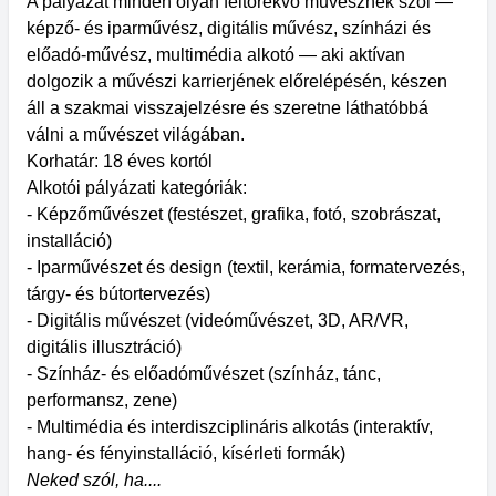
A pályázat minden olyan feltörekvő művésznek szól —
képző- és iparművész, digitális művész, színházi és
előadó-művész, multimédia alkotó — aki aktívan
dolgozik a művészi karrierjének előrelépésén, készen
áll a szakmai visszajelzésre és szeretne láthatóbbá
válni a művészet világában.
Korhatár: 18 éves kortól
Alkotói pályázati kategóriák:
- Képzőművészet (festészet, grafika, fotó, szobrászat,
installáció)
- Iparművészet és design (textil, kerámia, formatervezés,
tárgy- és bútortervezés)
- Digitális művészet (videóművészet, 3D, AR/VR,
digitális illusztráció)
- Színház- és előadóművészet (színház, tánc,
performansz, zene)
- Multimédia és interdiszciplináris alkotás (interaktív,
hang- és fényinstalláció, kísérleti formák)
Neked szól, ha....