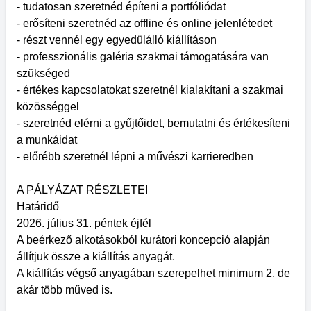
- tudatosan szeretnéd építeni a portfóliódat
- erősíteni szeretnéd az offline és online jelenlétedet
- részt vennél egy egyedülálló kiállításon
- professzionális galéria szakmai támogatására van
szükséged
- értékes kapcsolatokat szeretnél kialakítani a szakmai
közösséggel
- szeretnéd elérni a gyűjtőidet, bemutatni és értékesíteni
a munkáidat
- előrébb szeretnél lépni a művészi karrieredben
A PÁLYÁZAT RÉSZLETEI
Határidő
2026. július 31. péntek éjfél
A beérkező alkotásokból kurátori koncepció alapján
állítjuk össze a kiállítás anyagát.
A kiállítás végső anyagában szerepelhet minimum 2, de
akár több műved is.