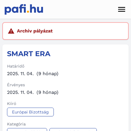
Men
Hírek
Archív pályázat
Pályázatok
SMART ERA
Szolgáltatások
Kapcsolat
Határidő
2025. 11. 04.
(9 hónap)
Sötét mód
Érvényes
2025. 11. 04.
(9 hónap)
Kiíró
Európai Bizottság
Kategória