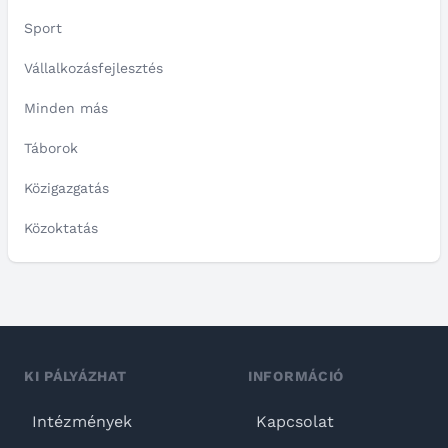
Sport
Vállalkozásfejlesztés
Minden más
Táborok
Közigazgatás
Közoktatás
KI PÁLYÁZHAT
INFORMÁCIÓ
Intézmények
Kapcsolat