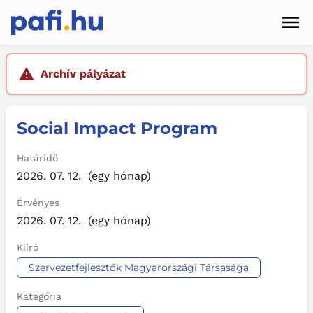
Men
Hírek
Archív pályázat
Pályázatok
Social Impact Program
Szolgáltatások
Kapcsolat
Határidő
2026. 07. 12.
(egy hónap)
Sötét mód
Érvényes
2026. 07. 12.
(egy hónap)
Kiíró
Szervezetfejlesztők Magyarországi Társasága
Kategória