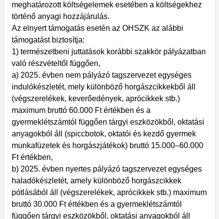
meghatározott költségelemek esetében a költségekhez
történő anyagi hozzájárulás.
Az elnyert támogatás esetén az OHSZK az alábbi
támogatást biztosítja:
1) természetbeni juttatások korábbi szakkör pályázatban
való részvételtől függően,
a) 2025. évben nem pályázó tagszervezet egységes
indulókészletét, mely különböző horgászcikkekből áll
(végszerelékek, keverőedények, aprócikkek stb.)
maximum bruttó 60.000 Ft értékben és a
gyermeklétszámtól függően tárgyi eszközökből, oktatási
anyagokból áll (spiccbotok, oktatói és kezdő gyermek
munkafüzetek és horgászjátékok) bruttó 15.000–60.000
Ft értékben,
b) 2025. évben nyertes pályázó tagszervezet egységes
haladókészletét, amely különböző horgászcikkek
pótlásából áll (végszerelékek, aprócikkek stb.) maximum
bruttó 30.000 Ft értékben és a gyermeklétszámtól
függően tárgyi eszközökből, oktatási anyagokból áll