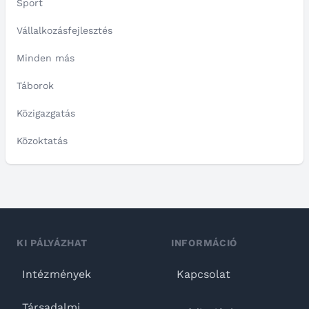
Sport
Vállalkozásfejlesztés
Minden más
Táborok
Közigazgatás
Közoktatás
KI PÁLYÁZHAT
INFORMÁCIÓ
Intézmények
Kapcsolat
Társadalmi