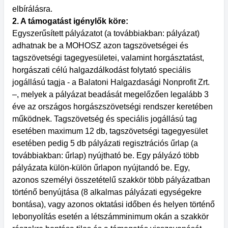
elbírálásra.
2. A támogatást igénylők köre:
Egyszerűsített pályázatot (a továbbiakban: pályázat)
adhatnak be a MOHOSZ azon tagszövetségei és
tagszövetségi tagegyesületei, valamint horgásztatást,
horgászati célú halgazdálkodást folytató speciális
jogállású tagja - a Balatoni Halgazdasági Nonprofit Zrt.
–, melyek a pályázat beadását megelőzően legalább 3
éve az országos horgászszövetségi rendszer keretében
működnek. Tagszövetség és speciális jogállású tag
esetében maximum 12 db, tagszövetségi tagegyesület
esetében pedig 5 db pályázati regisztrációs űrlap (a
továbbiakban: űrlap) nyújtható be. Egy pályázó több
pályázata külön-külön űrlapon nyújtandó be. Egy,
azonos személyi összetételű szakkör több pályázatban
történő benyújtása (8 alkalmas pályázati egységekre
bontása), vagy azonos oktatási időben és helyen történő
lebonyolítás esetén a létszámminimum okán a szakkör