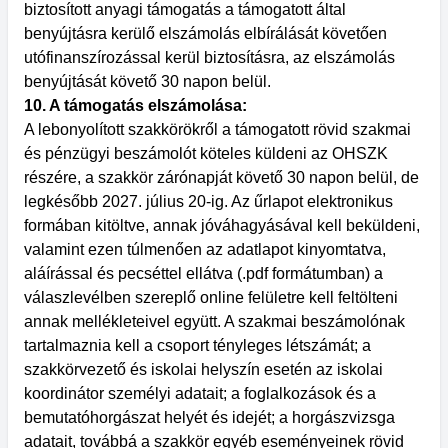
biztosított anyagi támogatás a támogatott által
benyújtásra kerülő elszámolás elbírálását követően
utófinanszírozással kerül biztosításra, az elszámolás
benyújtását követő 30 napon belül.
10. A támogatás elszámolása:
A lebonyolított szakkörökről a támogatott rövid szakmai
és pénzügyi beszámolót köteles küldeni az OHSZK
részére, a szakkör zárónapját követő 30 napon belül, de
legkésőbb 2027. július 20-ig. Az űrlapot elektronikus
formában kitöltve, annak jóváhagyásával kell beküldeni,
valamint ezen túlmenően az adatlapot kinyomtatva,
aláírással és pecséttel ellátva (.pdf formátumban) a
válaszlevélben szereplő online felületre kell feltölteni
annak mellékleteivel együtt. A szakmai beszámolónak
tartalmaznia kell a csoport tényleges létszámát; a
szakkörvezető és iskolai helyszín esetén az iskolai
koordinátor személyi adatait; a foglalkozások és a
bemutatóhorgászat helyét és idejét; a horgászvizsga
adatait, továbbá a szakkör egyéb eseményeinek rövid