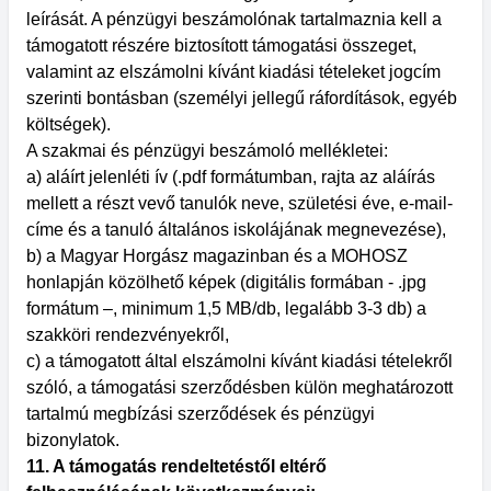
leírását. A pénzügyi beszámolónak tartalmaznia kell a
támogatott részére biztosított támogatási összeget,
valamint az elszámolni kívánt kiadási tételeket jogcím
szerinti bontásban (személyi jellegű ráfordítások, egyéb
költségek).
A szakmai és pénzügyi beszámoló mellékletei:
a) aláírt jelenléti ív (.pdf formátumban, rajta az aláírás
mellett a részt vevő tanulók neve, születési éve, e-mail-
címe és a tanuló általános iskolájának megnevezése),
b) a Magyar Horgász magazinban és a MOHOSZ
honlapján közölhető képek (digitális formában - .jpg
formátum –, minimum 1,5 MB/db, legalább 3-3 db) a
szakköri rendezvényekről,
c) a támogatott által elszámolni kívánt kiadási tételekről
szóló, a támogatási szerződésben külön meghatározott
tartalmú megbízási szerződések és pénzügyi
bizonylatok.
11. A támogatás rendeltetéstől eltérő