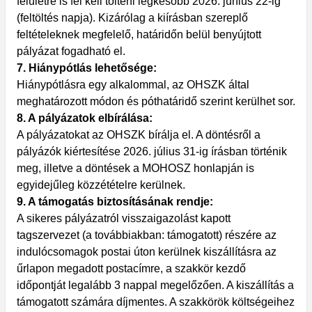
felületre is fel kell tölteni legkésőbb 2026. június 22-ig
(feltöltés napja). Kizárólag a kiírásban szereplő
feltételeknek megfelelő, határidőn belül benyújtott
pályázat fogadható el.
7. Hiánypótlás lehetősége:
Hiánypótlásra egy alkalommal, az OHSZK által
meghatározott módon és póthatáridő szerint kerülhet sor.
8. A pályázatok elbírálása:
A pályázatokat az OHSZK bírálja el. A döntésről a
pályázók kiértesítése 2026. július 31-ig írásban történik
meg, illetve a döntések a MOHOSZ honlapján is
egyidejűleg közzétételre kerülnek.
9. A támogatás biztosításának rendje:
A sikeres pályázatról visszaigazolást kapott
tagszervezet (a továbbiakban: támogatott) részére az
indulócsomagok postai úton kerülnek kiszállításra az
űrlapon megadott postacímre, a szakkör kezdő
időpontját legalább 3 nappal megelőzően. A kiszállítás a
támogatott számára díjmentes. A szakkörök költségeihez