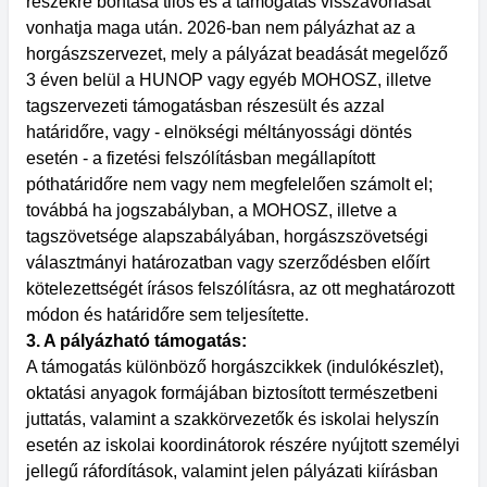
részekre bontása tilos és a támogatás visszavonását
vonhatja maga után. 2026-ban nem pályázhat az a
horgászszervezet, mely a pályázat beadását megelőző
3 éven belül a HUNOP vagy egyéb MOHOSZ, illetve
tagszervezeti támogatásban részesült és azzal
határidőre, vagy - elnökségi méltányossági döntés
esetén - a fizetési felszólításban megállapított
póthatáridőre nem vagy nem megfelelően számolt el;
továbbá ha jogszabályban, a MOHOSZ, illetve a
tagszövetsége alapszabályában, horgászszövetségi
választmányi határozatban vagy szerződésben előírt
kötelezettségét írásos felszólításra, az ott meghatározott
módon és határidőre sem teljesítette.
3. A pályázható támogatás:
A támogatás különböző horgászcikkek (indulókészlet),
oktatási anyagok formájában biztosított természetbeni
juttatás, valamint a szakkörvezetők és iskolai helyszín
esetén az iskolai koordinátorok részére nyújtott személyi
jellegű ráfordítások, valamint jelen pályázati kiírásban