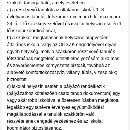
szakkör támogatható, amely esetében:
a) a részt vevő tanulók az általános iskolák 1–8.
évfolyamos tanulói, létszámuk minimum 6 fő, maximum
24 fő, 1 fő szakkörvezetővel és iskolai helyszín esetén 1
fő iskolai koordinátorral,
b) a szakkör megtartásának helyszíne alapvetően
általános iskola, vagy az OHSZK engedélyével olyan
egyéb helyiség, mely a szakkörön részt vevő tanulók
létszámának megfelelő ültetett elhelyezésére alkalmas
és zavarásmentes környezetet biztosít, továbbá az
alapvető komfortfokozat (víz, villany, fűtés, vizesblokk)
biztosított.
c) iskolai helyszín esetén a pályázó rendelkezik
(pályázathoz kötelezően csatoltandó dokumentum) egy
vagy akár több iskolával előzetesen írásban megkötött,
legalább egy tanévre érvényes együttműködési
megállapodással a tanulók szakkörön való
részvételének engedélyezéséhez és az iskolai
koordinátor biztosításához,