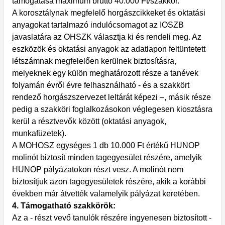
támogatása maximum bruttó 40.000 Ft/szakkör.
A korosztálynak megfelelő horgászcikkeket és oktatási
anyagokat tartalmazó indulócsomagot az IOSZB
javaslatára az OHSZK választja ki és rendeli meg. Az
eszközök és oktatási anyagok az adatlapon feltüntetett
létszámnak megfelelően kerülnek biztosításra,
melyeknek egy külön meghatározott része a tanévek
folyamán évről évre felhasználható - és a szakkört
rendező horgászszervezet leltárát képezi –, másik része
pedig a szakköri foglalkozásokon véglegesen kiosztásra
kerül a résztvevők között (oktatási anyagok,
munkafüzetek).
A MOHOSZ egységes 1 db 10.000 Ft értékű HUNOP
molinót biztosít minden tagegyesület részére, amelyik
HUNOP pályázatokon részt vesz. A molinót nem
biztosítjuk azon tagegyesületek részére, akik a korábbi
években már átvették valamelyik pályázat keretében.
4. Támogatható szakkörök:
Az a - részt vevő tanulók részére ingyenesen biztosított -