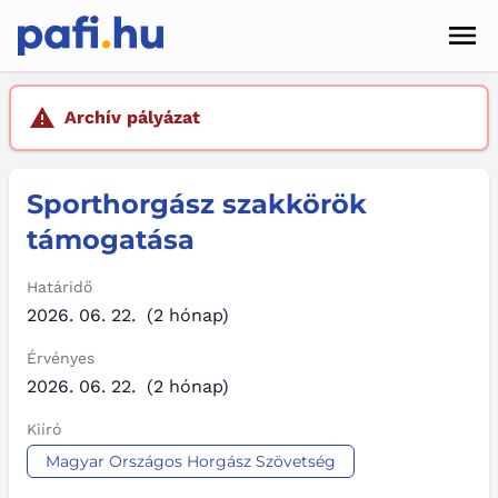
Men
Hírek
Archív pályázat
Pályázatok
Sporthorgász szakkörök
Szolgáltatások
támogatása
Kapcsolat
Határidő
Sötét mód
2026. 06. 22.
(2 hónap)
Érvényes
2026. 06. 22.
(2 hónap)
Kiíró
Magyar Országos Horgász Szövetség