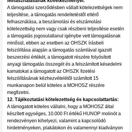
felhasználásának következményei:
A támogatási szerződésben vállalt kötelezettségek nem
teljesítése, a támogatás rendeltetéstől eltérő
felhasználása, a beszámolási és elszámolási
kötelezettség nem vagy csak részbeni teljesítése esetén
a támogatás jogosulatlanul igénybe vett támogatásnak
minősül, ebben az esetben az OHSZK írásbeli
felszólítása alapján a támogatás számlával igazolt
beszerzési értékét, a támogatott részére folyósított
anyagi támogatás összegét és a felszámított késedelmi
kamatokat a támogatott az OHSZK fizetési
felszólításának kézhezvételétől számított 15
munkanapon belül köteles a MOHOSZ részére
megfizetni.
12. Tájékoztatási kötelezettség és kapcsolattartás:
A támogatott köteles vállalni, hogy a MOHOSZ által
készített egységes, 10.000 Ft értékű HUNOP molinót a
rendezvényen kihelyezi, valamint a kapcsolódó
hirdetményeken, plakátokon és valamennyi kiadványon