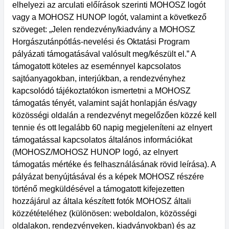
elhelyezi az arculati előírások szerinti MOHOSZ logót
vagy a MOHOSZ HUNOP logót, valamint a következő
szöveget: „Jelen rendezvény/kiadvány a MOHOSZ
Horgászutánpótlás-nevelési és Oktatási Program
pályázati támogatásával valósult meg/készült el.” A
támogatott köteles az eseménnyel kapcsolatos
sajtóanyagokban, interjúkban, a rendezvényhez
kapcsolódó tájékoztatókon ismertetni a MOHOSZ
támogatás tényét, valamint saját honlapján és/vagy
közösségi oldalán a rendezvényt megelőzően közzé kell
tennie és ott legalább 60 napig megjeleníteni az elnyert
támogatással kapcsolatos általános információkat
(MOHOSZ/MOHOSZ HUNOP logó, az elnyert
támogatás mértéke és felhasználásának rövid leírása). A
pályázat benyújtásával és a képek MOHOSZ részére
történő megküldésével a támogatott kifejezetten
hozzájárul az általa készített fotók MOHOSZ általi
közzétételéhez (különösen: weboldalon, közösségi
oldalakon, rendezvényeken, kiadványokban) és az