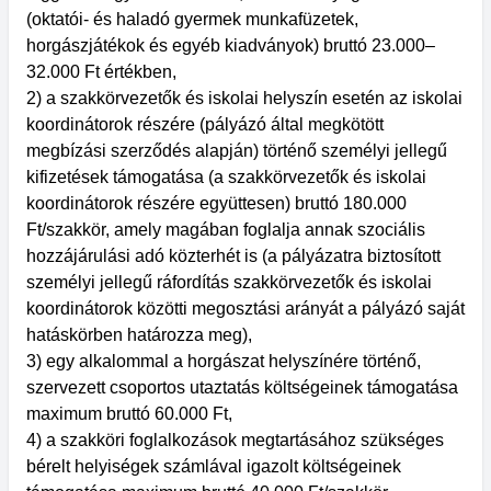
(oktatói- és haladó gyermek munkafüzetek,
horgászjátékok és egyéb kiadványok) bruttó 23.000–
32.000 Ft értékben,
2) a szakkörvezetők és iskolai helyszín esetén az iskolai
koordinátorok részére (pályázó által megkötött
megbízási szerződés alapján) történő személyi jellegű
kifizetések támogatása (a szakkörvezetők és iskolai
koordinátorok részére együttesen) bruttó 180.000
Ft/szakkör, amely magában foglalja annak szociális
hozzájárulási adó közterhét is (a pályázatra biztosított
személyi jellegű ráfordítás szakkörvezetők és iskolai
koordinátorok közötti megosztási arányát a pályázó saját
hatáskörben határozza meg),
3) egy alkalommal a horgászat helyszínére történő,
szervezett csoportos utaztatás költségeinek támogatása
maximum bruttó 60.000 Ft,
4) a szakköri foglalkozások megtartásához szükséges
bérelt helyiségek számlával igazolt költségeinek