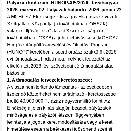
Pályázati kódszám: HUNOP-X/5/2026. Jóváhagyva:
2026. március 02. Pályázati határidő: 2026. június 22.
A MOHOSZ Elnöksége, Országos Horgászszervezeti
Szolgáltató Központja (a továbbiakban: OHSZK),
valamint Ifjúsági és Oktatási Szakbizottsága (a
továbbiakban: IOSZB) a jelen felhívással a „MOHOSZ
Horgászutánpótlás-nevelési és Oktatási Program
(HUNOP)” keretében a sporthorgász szakkörök 2026.
évi támogatását hirdeti meg, melynek fedezetét az
elkülönített 2026. évi szövetségi céltámogatási alap
biztosítja.
1. A támogatás tervezett keretösszege:
A vissza nem térítendő támogatás - az esetlegesen
fizetendő közterheket nem tartalmazó - keret­összege
bruttó 40.000.000 Ft, azaz negyvenmillió forint. Az
Elnökség a jelen kiírás alapján beadott pályázatok
minősége és a pályázói létszám függvényében
fenntartja a jogot a keret módosítására vagy a keret
kimerülése esetén a beérkezési idősorrend szerinti