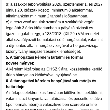
d) a szakkör lebonyolítása 2026. szeptember 1. és 2027.
június 20. időszak közötti, minimum 8 alkalommal,
alkalmanként minimum 2 tanórás időtartamban,
e) a részt vevő tanulók számára a szakkörök végén
legalább 3 órás időtartamban a pályázó biztosít és
igazol legalább egy, a 133/2013. (XII.29.) VM rendelet
által szabályozott bemutatási célú horgászatot, valamint
a díjmentes állami horgászvizsgával a horgászvizsga
bizonyítvány megszerzésének lehetőségét.
5. A támogatási kérelem tartalmi és formai
követelményei:
A kérelem kizárólag az OHSZK által közzétételre kerülő
űrlap hiánytalan kitöltésével nyújtható be.
6. A támogatási kérelem benyújtásának módja és
határideje:
Az űrlapot elektronikus formában kitöltve kell beküldeni,
valamint azt kinyomtatva, aláírással és pecséttel ellátva
(.pdf formátumban) a válaszlevélben szereplő online