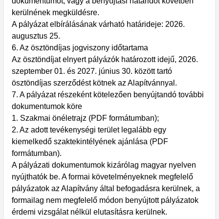
dokumentumot, vagy a benyújtási határidőt követően
kerülnének megküldésre.
A pályázat elbírálásának várható határideje: 2026.
augusztus 25.
6. Az ösztöndíjas jogviszony időtartama
Az ösztöndíjat elnyert pályázók határozott idejű, 2026.
szeptember 01. és 2027. június 30. között tartó
ösztöndíjas szerződést kötnek az Alapítvánnyal.
7. A pályázat részeként kötelezően benyújtandó további
dokumentumok köre
1. Szakmai önéletrajz (PDF formátumban);
2. Az adott tevékenységi terület legalább egy
kiemelkedő szaktekintélyének ajánlása (PDF
formátumban).
A pályázati dokumentumok kizárólag magyar nyelven
nyújthatók be. A formai követelményeknek megfelelő
pályázatok az Alapítvány által befogadásra kerülnek, a
formailag nem megfelelő módon benyújtott pályázatok
érdemi vizsgálat nélkül elutasításra kerülnek.