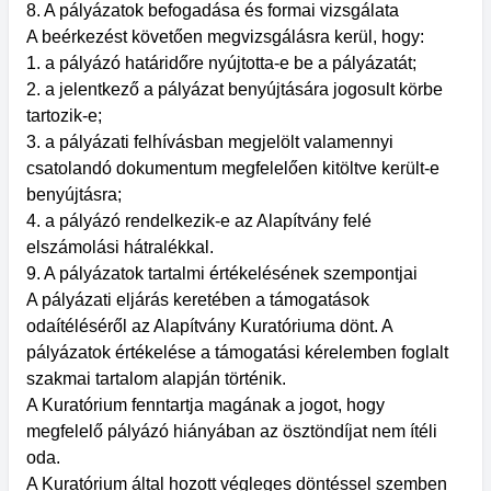
8. A pályázatok befogadása és formai vizsgálata
A beérkezést követően megvizsgálásra kerül, hogy:
1. a pályázó határidőre nyújtotta-e be a pályázatát;
2. a jelentkező a pályázat benyújtására jogosult körbe
tartozik-e;
3. a pályázati felhívásban megjelölt valamennyi
csatolandó dokumentum megfelelően kitöltve került-e
benyújtásra;
4. a pályázó rendelkezik-e az Alapítvány felé
elszámolási hátralékkal.
9. A pályázatok tartalmi értékelésének szempontjai
A pályázati eljárás keretében a támogatások
odaítéléséről az Alapítvány Kuratóriuma dönt. A
pályázatok értékelése a támogatási kérelemben foglalt
szakmai tartalom alapján történik.
A Kuratórium fenntartja magának a jogot, hogy
megfelelő pályázó hiányában az ösztöndíjat nem ítéli
oda.
A Kuratórium által hozott végleges döntéssel szemben