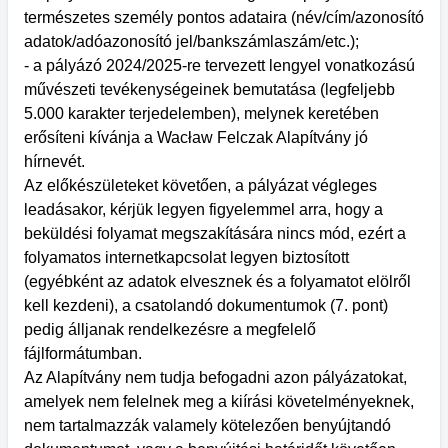
természetes személy pontos adataira (név/cím/azonosító
adatok/adóazonosító jel/bankszámlaszám/etc.);
- a pályázó 2024/2025-re tervezett lengyel vonatkozású
művészeti tevékenységeinek bemutatása (legfeljebb
5.000 karakter terjedelemben), melynek keretében
erősíteni kívánja a Wacław Felczak Alapítvány jó
hírnevét.
Az előkészületeket követően, a pályázat végleges
leadásakor, kérjük legyen figyelemmel arra, hogy a
beküldési folyamat megszakítására nincs mód, ezért a
folyamatos internetkapcsolat legyen biztosított
(egyébként az adatok elvesznek és a folyamatot elölről
kell kezdeni), a csatolandó dokumentumok (7. pont)
pedig álljanak rendelkezésre a megfelelő
fájlformátumban.
Az Alapítvány nem tudja befogadni azon pályázatokat,
amelyek nem felelnek meg a kiírási követelményeknek,
nem tartalmazzák valamely kötelezően benyújtandó