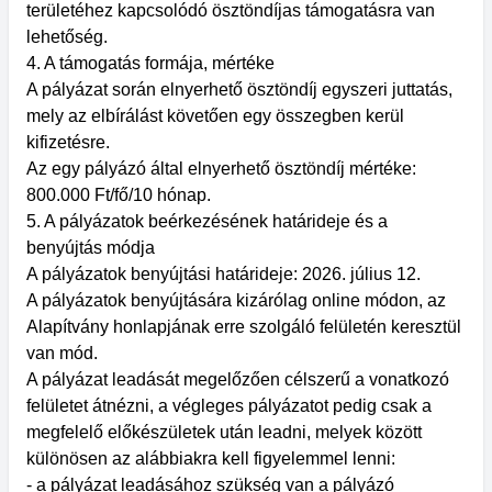
területéhez kapcsolódó ösztöndíjas támogatásra van
lehetőség.
4. A támogatás formája, mértéke
A pályázat során elnyerhető ösztöndíj egyszeri juttatás,
mely az elbírálást követően egy összegben kerül
kifizetésre.
Az egy pályázó által elnyerhető ösztöndíj mértéke:
800.000 Ft/fő/10 hónap.
5. A pályázatok beérkezésének határideje és a
benyújtás módja
A pályázatok benyújtási határideje: 2026. július 12.
A pályázatok benyújtására kizárólag online módon, az
Alapítvány honlapjának erre szolgáló felületén keresztül
van mód.
A pályázat leadását megelőzően célszerű a vonatkozó
felületet átnézni, a végleges pályázatot pedig csak a
megfelelő előkészületek után leadni, melyek között
különösen az alábbiakra kell figyelemmel lenni:
- a pályázat leadásához szükség van a pályázó