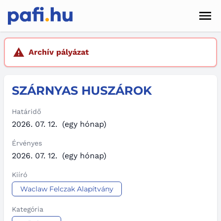
Men
Hírek
Archív pályázat
Pályázatok
SZÁRNYAS HUSZÁROK
Szolgáltatások
Kapcsolat
Határidő
2026. 07. 12.
(egy hónap)
Sötét mód
Érvényes
2026. 07. 12.
(egy hónap)
Kiíró
Waclaw Felczak Alapítvány
Kategória