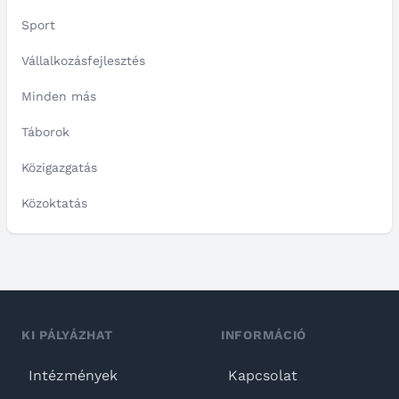
Sport
Vállalkozásfejlesztés
Minden más
Táborok
Közigazgatás
Közoktatás
KI PÁLYÁZHAT
INFORMÁCIÓ
Intézmények
Kapcsolat