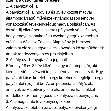
számára ösztöndíj elnyerésére.
1. A pályázat célja
A pályázat célja, hogy 18 és 35 év közötti magyar
állampolgárságú művészeket támogasson lengyel
vonatkozású tevékenységük megvalósításában. Az
ösztöndíj ellenében a sikeres pályázók vállalják azt,
hogy lengyel vonatkozású tevékenységük keretében
erősítik a Wacław Felczak Alapítvány jó hírnevét,
valamint előzetes egyeztetést követően közreműködnek
annak rendezvényein és projektjeiben.
2. A pályázat benyújtására jogosult
Bármely 18 és 35 év közötti magyar állampolgár, aki
kiemelkedő művészeti teljesítménnyel rendelkezik. Egy
pályázati kiírás keretében egy kérelmező legfeljebb egy
pályázatot nyújthat be. Azon potenciális pályázók,
amelyek az Alapítvány felé elszámolási hátralékkal
rendelkeznek, nem jogosultak pályázatot benyújtani.
3. A támogatható tevékenységek köre
A pályázat keretében az adott pályázó tevékenységi