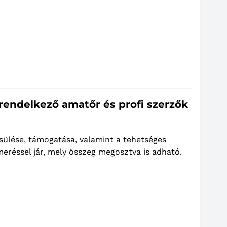
l rendelkező amatőr és profi szerzők
csülése, támogatása, valamint a tehetséges
smeréssel jár, mely összeg megosztva is adható.