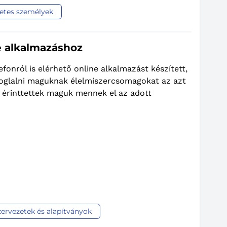
etes személyek
e alkalmazáshoz
onról is elérhető online alkalmazást készített,
efoglalni maguknak élelmiszercsomagokat az azt
z érinttettek maguk mennek el az adott
zervezetek és alapítványok