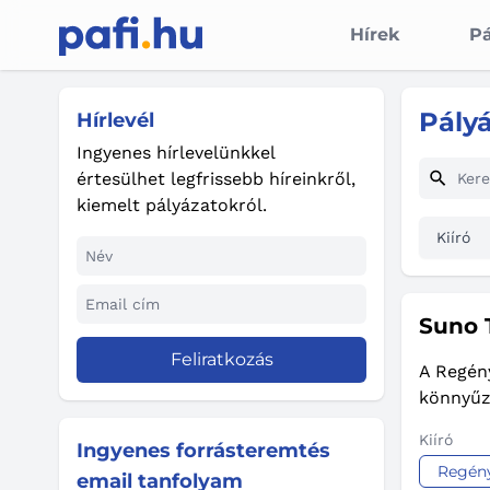
Hírek
Pá
Pály
Hírlevél
Ingyenes hírlevelünkkel
értesülhet legfrissebb híreinkről,
kiemelt pályázatokról.
Kiíró
Suno 
Feliratkozás
A Regény
könnyűz
Kiíró
Ingyenes forrásteremtés
Regény
email tanfolyam