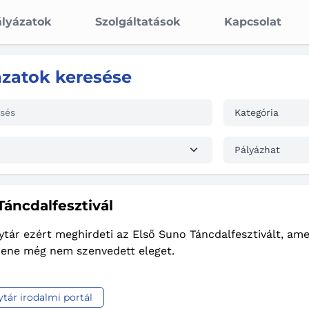
lyázatok
Szolgáltatások
Kapcsolat
ázatok keresése
Kategória
Pályázhat
Táncdalfesztivál
tár ezért meghirdeti az Első Suno Táncdalfesztivált, amel
ene még nem szenvedett eleget.
tár irodalmi portál