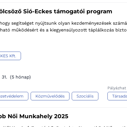
lcsöző Sió-Eckes támogatói program
 hogy segítséget nyújtsunk olyan kezdeményezések számá
ható működésért és a kiegyensúlyozott táplálkozás bizto
KES Kft.
 31.
(5 hónap)
Pályázhat
ezetvédelem
Közművelődés
Szociális
Társada
bb Női Munkahely 2025