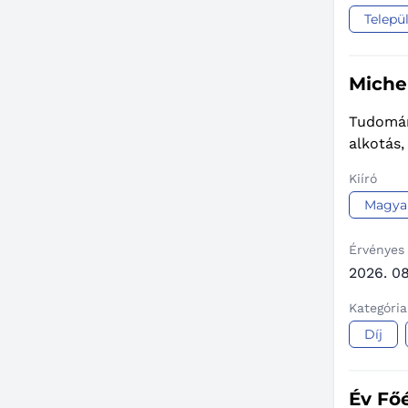
Települ
Miche
Tudomán
alkotás
Kiíró
Magya
Érvényes
2026. 08
Kategória
Díj
Év Főé