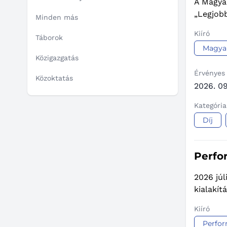
A Magyar
„Legjobb
Minden más
Kiíró
Táborok
Magyar
Közigazgatás
Érvényes
Közoktatás
2026. 09
Kategória
Díj
Perfo
2026 júl
kialakít
Kiíró
Perfo