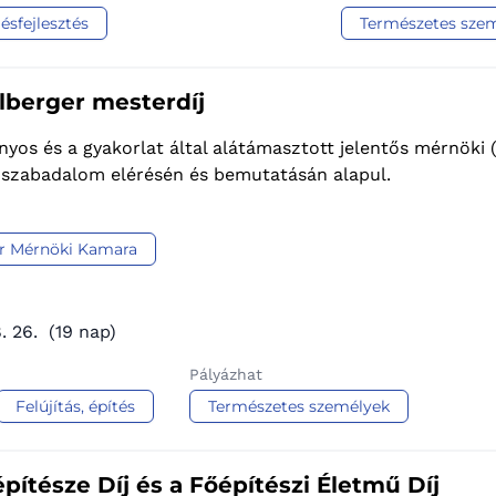
ésfejlesztés
Természetes sze
lberger mesterdíj
yos és a gyakorlat által alátámasztott jelentős mérnöki
, szabadalom elérésén és bemutatásán alapul.
r Mérnöki Kamara
. 26.
(19 nap)
Pályázhat
Felújítás, építés
Természetes személyek
pítésze Díj és a Főépítészi Életmű Díj