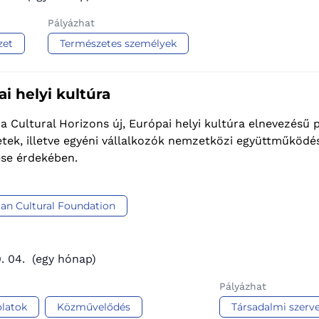
Pályázhat
zet
Természetes személyek
i helyi kultúra
 a Cultural Horizons új, Európai helyi kultúra elnevezésű 
tek, illetve egyéni vállalkozók nemzetközi együttműködés
ése érdekében.
ian Cultural Foundation
. 04.
(egy hónap)
Pályázhat
latok
Közművelődés
Társadalmi szerve