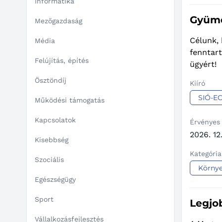
Informatika
Gyümö
Mezőgazdaság
Célunk,
Média
fenntart
Felújítás, építés
ügyért!
Ösztöndíj
Kiíró
SIÓ-EC
Működési támogatás
Kapcsolatok
Érvényes
2026. 12.
Kisebbség
Kategória
Szociális
Körny
Egészségügy
Sport
Legjo
Vállalkozásfejlesztés