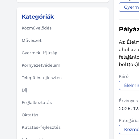
Gyerme
Kategóriák
Közművelődés
Pályá
Művészet
Az Élelm
ahol az 
Gyermek, ifjúság
felajánl
bolt(ok)
Környezetvédelem
Kiíró
Településfejlesztés
Élelmi
Díj
Érvényes
Foglalkoztatás
2026. 12.
Oktatás
Kategória
Kutatás-fejlesztés
Közmű