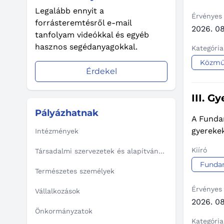
Legalább ennyit a
Érvényes
forrásteremtésről e-mail
2026. 08
tanfolyam videókkal és egyéb
hasznos segédanyagokkal.
Kategória
Közmű
Érdekel
III. 
Pályázhatnak
A Funda
gyerekek
Intézmények
Kiíró
Társadalmi szervezetek és alapítványok
Funda
Természetes személyek
Érvényes
Vállalkozások
2026. 08
Önkormányzatok
Kategória