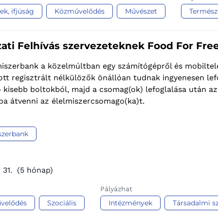
k, ifjúság
Közművelődés
Művészet
Termész
zati Felhívás szervezeteknek Food For Fre
iszerbank a közelmúltban egy számítógépről és mobiltelef
ott regisztrált nélkülözők önállóan tudnak ingyenesen l
ó kisebb boltokból, majd a csomag(ok) lefoglalása után a
ba átvenni az élelmiszercsomago(ka)t.
szerbank
 31.
(5 hónap)
Pályázhat
velődés
Szociális
Intézmények
Társadalmi s