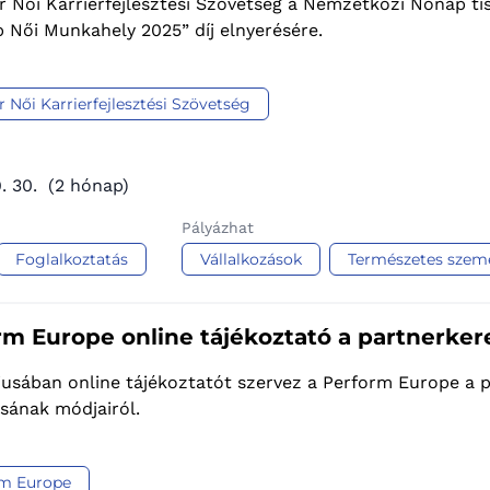
 Női Karrierfejlesztési Szövetség a Nemzetközi Nőnap tis
 Női Munkahely 2025” díj elnyerésére.
 Női Karrierfejlesztési Szövetség
. 30.
(2 hónap)
Pályázhat
Foglalkoztatás
Vállalkozások
Természetes szem
rm Europe online tájékoztató a partnerker
iusában online tájékoztatót szervez a Perform Europe a 
ásának módjairól.
rm Europe