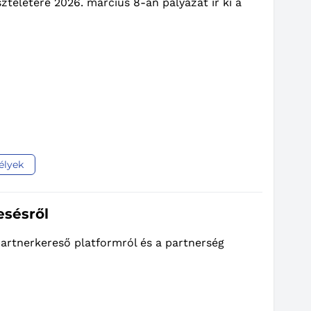
zteletére 2026. március 8-án pályázat ír ki a
élyek
esésről
partnerkereső platformról és a partnerség