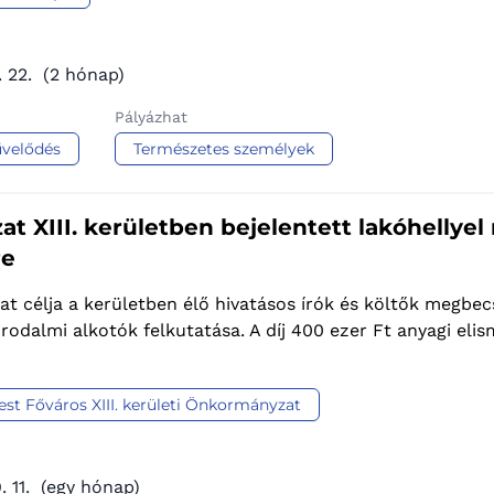
. 22.
(2 hónap)
Pályázhat
velődés
Természetes személyek
at XIII. kerületben bejelentett lakóhellye
re
at célja a kerületben élő hivatásos írók és költők megbe
rodalmi alkotók felkutatása. A díj 400 ezer Ft anyagi eli
st Főváros XIII. kerületi Önkormányzat
 11.
(egy hónap)