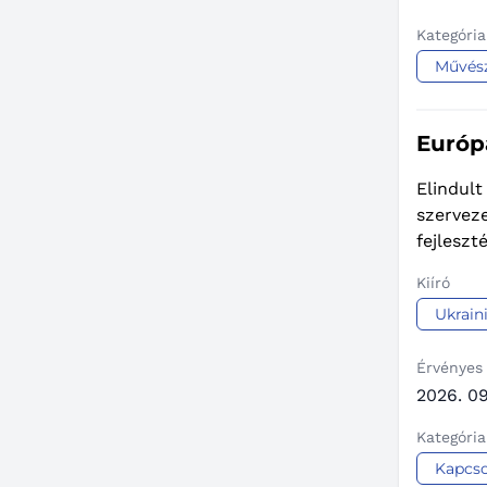
Kategória
Művés
Európa
Elindult
szerveze
fejleszt
Kiíró
Ukrain
Érvényes
2026. 09
Kategória
Kapcso