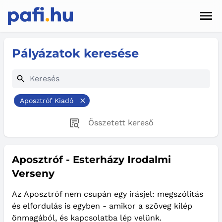
Men
Hírek
Pályázatok keresése
Pályázatok
Szolgáltatások
Aposztróf Kiadó
Kapcsolat
Összetett kereső
Sötét mód
Aposztróf - Esterházy Irodalmi
Verseny
Az Aposztróf nem csupán egy írásjel: megszólítás
és elfordulás is egyben - amikor a szöveg kilép
önmagából, és kapcsolatba lép velünk.