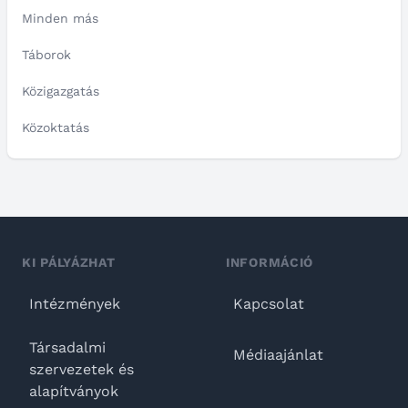
Minden más
Táborok
Közigazgatás
Közoktatás
KI PÁLYÁZHAT
INFORMÁCIÓ
Intézmények
Kapcsolat
Társadalmi
Médiaajánlat
szervezetek és
alapítványok