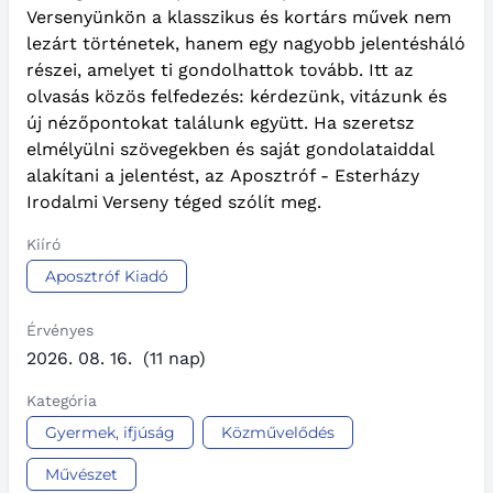
Versenyünkön a klasszikus és kortárs művek nem
lezárt történetek, hanem egy nagyobb jelentésháló
részei, amelyet ti gondolhattok tovább. Itt az
olvasás közös felfedezés: kérdezünk, vitázunk és
új nézőpontokat találunk együtt. Ha szeretsz
elmélyülni szövegekben és saját gondolataiddal
alakítani a jelentést, az Aposztróf - Esterházy
Irodalmi Verseny téged szólít meg.
Kiíró
Aposztróf Kiadó
Érvényes
2026. 08. 16.
(11 nap)
Kategória
Gyermek, ifjúság
Közművelődés
Művészet