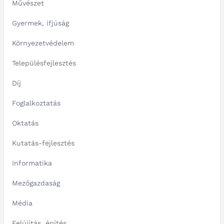
Művészet
Gyermek, ifjúság
Környezetvédelem
Településfejlesztés
Díj
Foglalkoztatás
Oktatás
Kutatás-fejlesztés
Informatika
Mezőgazdaság
Média
Felújítás, építés