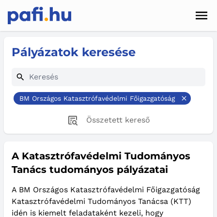
Men
Hírek
Pályázatok keresése
Pályázatok
Szolgáltatások
BM Országos Katasztrófavédelmi Főigazgatóság
Kapcsolat
Összetett kereső
Sötét mód
A Katasztrófavédelmi Tudományos
Tanács tudományos pályázatai
A BM Országos Katasztrófavédelmi Főigazgatóság
Katasztrófavédelmi Tudományos Tanácsa (KTT)
idén is kiemelt feladataként kezeli, hogy