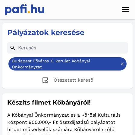
Men
Hírek
Pályázatok keresése
Pályázatok
Szolgáltatások
Budapest Főváros X. kerület Kőbányai
Kapcsolat
Önkormányzat
Összetett kereső
Sötét mód
Készíts filmet Kőbányáról!
A Kőbányai Önkormányzat és a Kőrösi Kulturális
Központ 900.000,- Ft összdíjazású pályázatot
hirdet műkedvelők számára Kőbányáról szóló