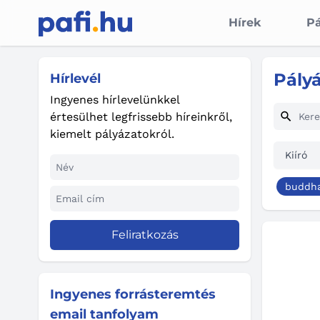
Hírek
Pá
Pály
Hírlevél
Ingyenes hírlevelünkkel
értesülhet legfrissebb híreinkről,
kiemelt pályázatokról.
Kiíró
buddh
Feliratkozás
Ingyenes forrásteremtés
email tanfolyam