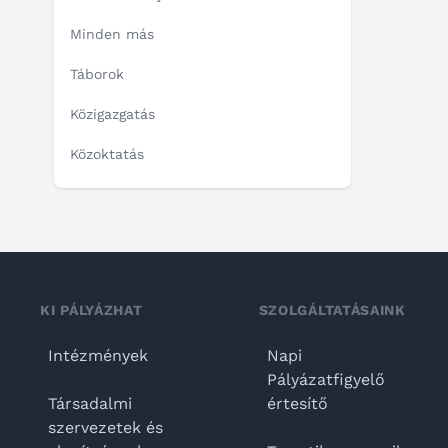
Minden más
Táborok
Közigazgatás
Közoktatás
KI PÁLYÁZHAT
SZOLGÁLTATÁSAINK
Intézmények
Napi
Pályázatfigyelő
Társadalmi
értesítő
szervezetek és