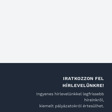
IRATKOZZON FEL
HÍRLEVELÜNKRE!
Ingyenes hírlevelünkkel legfrissebb
híreinkről,
kiemelt pályázatokról értesülhet.