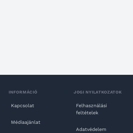
INFORMÁCIÓ
JOGI NYILATKOZATOK
Kapcsolat
Felhasználási
feltételek
Médiaajánlat
Adatvédelem