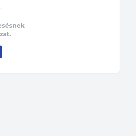
resésnek
zat.