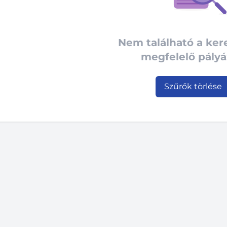
Nem található a ke
megfelelő pályá
Szűrők törlése