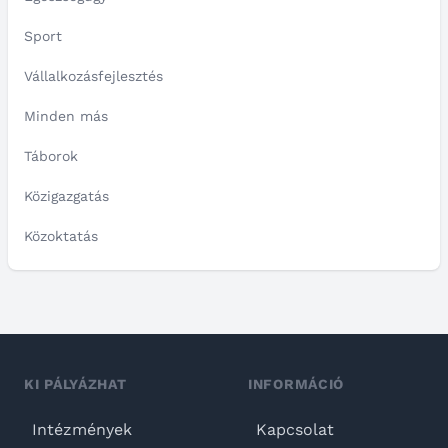
Sport
Vállalkozásfejlesztés
Minden más
Táborok
Közigazgatás
Közoktatás
KI PÁLYÁZHAT
INFORMÁCIÓ
Intézmények
Kapcsolat