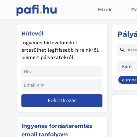
Hírek
Pá
Pály
Hírlevél
Ingyenes hírlevelünkkel
értesülhet legfrissebb híreinkről,
kiemelt pályázatokról.
Kiíró
europe
Feliratkozás
Ingyenes forrásteremtés
email tanfolyam