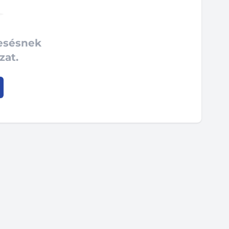
resésnek
zat.