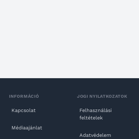
INFORMÁCIÓ
JOGI NYILATKOZATOK
Kapcsolat
Felhasználási
feltételek
Médiaajánlat
Adatvédelem