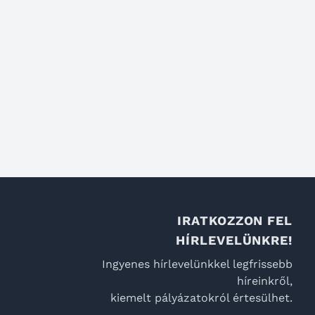
IRATKOZZON FEL
HÍRLEVELÜNKRE!
Ingyenes hírlevelünkkel legfrissebb
híreinkről,
kiemelt pályázatokról értesülhet.