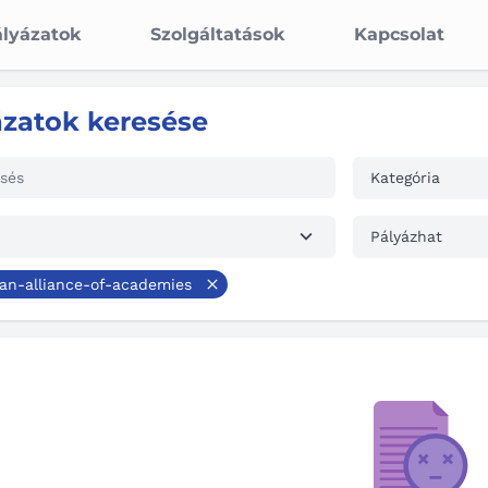
lyázatok
Szolgáltatások
Kapcsolat
ázatok keresése
Kategória
Pályázhat
an-alliance-of-academies