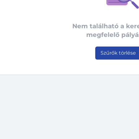
Nem található a ke
megfelelő pályá
Szűrők törlése