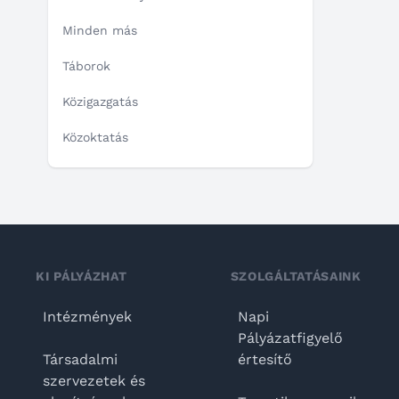
Minden más
Táborok
Közigazgatás
Közoktatás
KI PÁLYÁZHAT
SZOLGÁLTATÁSAINK
Intézmények
Napi
Pályázatfigyelő
Társadalmi
értesítő
szervezetek és