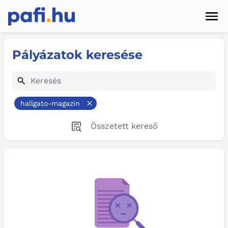
Men
Hírek
Pályázatok keresése
Pályázatok
Szolgáltatások
hallgato-magazin
Kapcsolat
Összetett kereső
Sötét mód