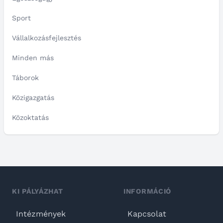
Sport
Vállalkozásfejlesztés
Minden más
Táborok
Közigazgatás
Közoktatás
KI PÁLYÁZHAT
INFORMÁCIÓ
Intézmények
Kapcsolat