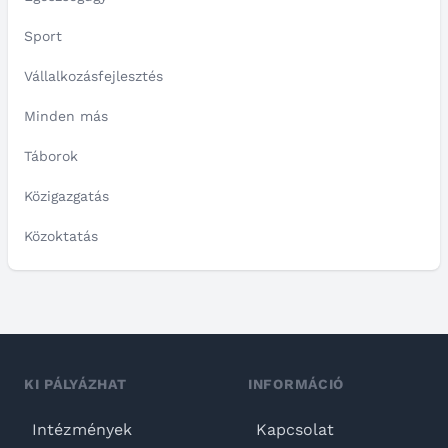
Sport
Vállalkozásfejlesztés
Minden más
Táborok
Közigazgatás
Közoktatás
KI PÁLYÁZHAT
INFORMÁCIÓ
Intézmények
Kapcsolat