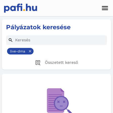
Men
Hírek
Pályázatok keresése
Pályázatok
Szolgáltatások
live-dma
Kapcsolat
Összetett kereső
Sötét mód