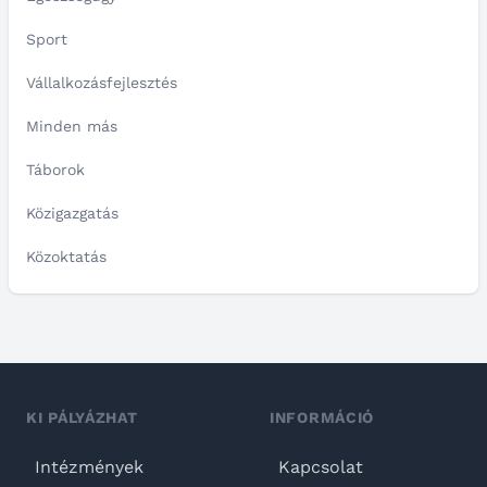
Sport
Vállalkozásfejlesztés
Minden más
Táborok
Közigazgatás
Közoktatás
KI PÁLYÁZHAT
INFORMÁCIÓ
Intézmények
Kapcsolat