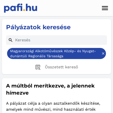
Men
Hírek
Pályázatok keresése
Pályázatok
Szolgáltatások
Magyarországi Alkotóművészek Közép- és Nyugat-
Kapcsolat
dunántúli Regionális Társasága
Összetett kereső
Sötét mód
A múltból merítkezve, a jelennek
hímezve
A pályázat célja a olyan asztalkendők készítése,
amelyek mind művészi, mind használati érték