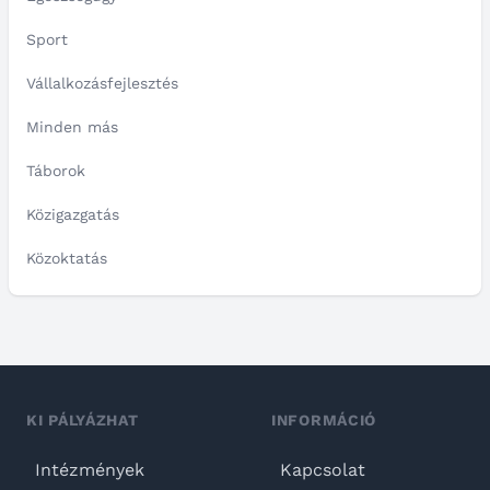
Sport
Vállalkozásfejlesztés
Minden más
Táborok
Közigazgatás
Közoktatás
KI PÁLYÁZHAT
INFORMÁCIÓ
Intézmények
Kapcsolat