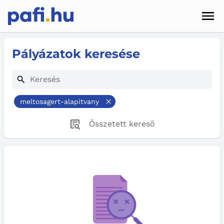
Men
Hírek
Pályázatok keresése
Pályázatok
Szolgáltatások
meltosagert-alapitvany
Kapcsolat
Összetett kereső
Sötét mód