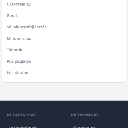
Egészségügy
Sport
Vállalkozásfejlesztés
Minden más
Táborok
Közigazgatás
Közoktatás
KI PÁLYÁZHAT
INFORMÁCIÓ
Intézmények
Kapcsolat