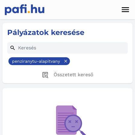
Men
Hírek
Pályázatok keresése
Pályázatok
Szolgáltatások
penziranytu-alapitvany
Kapcsolat
Összetett kereső
Sötét mód