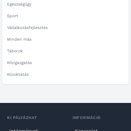
Egészségügy
Sport
Vállalkozásfejlesztés
Minden más
Táborok
Közigazgatás
Közoktatás
KI PÁLYÁZHAT
INFORMÁCIÓ
Intézmények
Kapcsolat