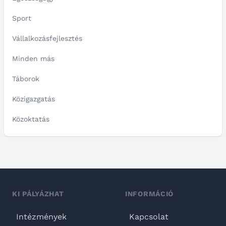
Sport
Vállalkozásfejlesztés
Minden más
Táborok
Közigazgatás
Közoktatás
KI PÁLYÁZHAT
INFORMÁCIÓ
Intézmények
Kapcsolat